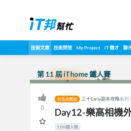
技術文章
技術問答
My Project
iT 徵才
聊
第 11 屆 iThome 鐵人賽
三十Early副本攻略
系列
自我挑戰組
0
Day12-樂高相機
11th鐵人賽