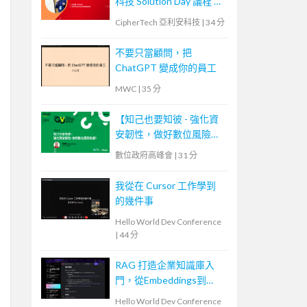
科技 Solution Day 議程 —
資料庫安全防護，金鑰管
CipherTech 亞利安科技
|
34 分
理、加密、代碼化
不要只當顧問，把
ChatGPT 變成你的員工
MWC
|
35 分
【知己也要知彼 - 強化資
安韌性，做好數位風險防
護！】
數位政府高峰會
|
31 分
我從在 Cursor 工作學到
的幾件事
Hello World Dev Conference
|
44 分
RAG 打造企業知識庫入
門，從Embeddings到
Evaluation
Hello World Dev Conference