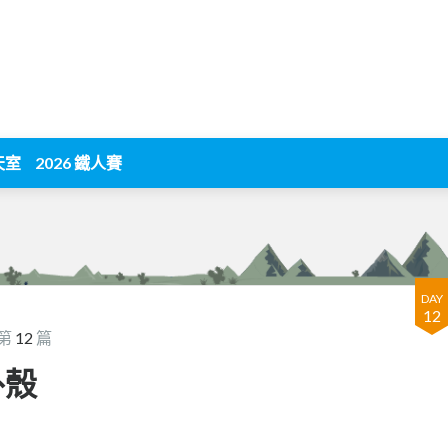
天室
2026 鐵人賽
DAY
12
 第
12
篇
外殼