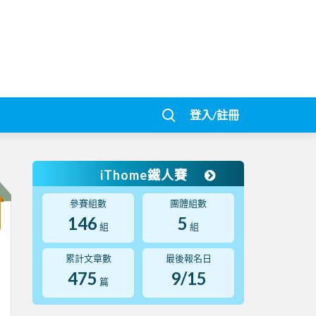
登入/註冊
iThome鐵人賽
參賽組數
團體組數
146
5
組
組
累計文章數
最後報名日
475
9/15
篇