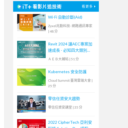
看影片追技術
看更多
Wi-Fi 自動診斷(Aid)
Zyxel兆勤科技- 網路通訊專家
|
48 分
Revit 2024 讓AEC專案加
速成長 - 必知四大類別功
能更新！【宏碁資訊網路
ＡＥＢ大補帖
|
51 分
學堂】
Kubernetes 安全防護
Cloud Summit 臺灣雲端大會
|
25 分
零信任資安大趨勢
零信任資安講堂
|
35 分
2022 CipherTech 亞利安