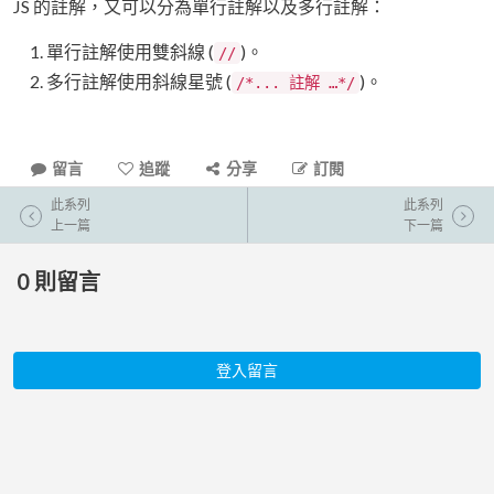
JS 的註解，又可以分為單行註解以及多行註解：
單行註解使用雙斜線 (
)。
//
多行註解使用斜線星號 (
)。
/*... 註解 …*/
留言
追蹤
分享
訂閱
此系列
此系列
上一篇
下一篇
0
則留言
登入留言