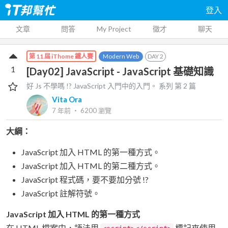
登入
文章
問答
My Project
徵才
聊天
Modern Web
DAY
2
第 11 屆 iThome 鐵人賽
1
[Day02] JavaScript - JavaScript 基礎知識
好 Js 不學嗎 !? JavaScript 入門中的入門。
系列 第
2
篇
Vita Ora
7 年前
‧
6200
瀏覽
大綱：
JavaScript 加入 HTML 的第一種方式。
JavaScript 加入 HTML 的第二種方式。
JavaScript 程式碼，要不要加分號 !?
JavaScript 註解符號。
JavaScript 加入 HTML 的第一種方式
在 HTML 檔案中，語法用
標記來使用