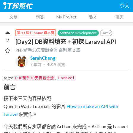
登入
文章
問答
My Project
徵才
聊天
Software Development
DAY
2
第 11 屆 iThome 鐵人賽
2
[Day2] DB資料填充 + 初探 Laravel API
PHP新手30天實戰金流
系列 第
2
篇
SarahCheng
7 年前
‧
4019
瀏覽
tags:
,
PHP新手30天實戰金流
Laravel
前言
接下來三天內容是依照
Quentin Watt Tutorials 的影片
How to make an API with
Laravel
來實作。
今天我們所有步驟都會請 Artisan 來完成。Artisan 是 Laravel