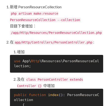
新增 PersonResourceCollection
php artisan make:resource
PersonResourceCollection --collection
目錄下會增加：
/app/Http/Resources/PersonResourceCollection.php
在
:
app/Http/Controllers/PersonController.php
增加
use
 App\
Http
\Resources\PersonResourceCol
及在
class PersonController extends
中增加
Controller {}
public
function
index
()
: PersonResourceC
ollection

{
