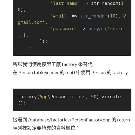
'last_name'
 => str_random(
1
0
),

'email'
 => 
str_random
(
10
).
'@
gmail.com'
,

'password'
 => 
bcrypt
(
'secre
t'
),

        ]);

所以我們使用模型工廠 factory 來替代，
在 PersonTableSeeder 的 run() 中使用 Person 的 factory
：
factory(
App
\Person:
:class
, 
50
)->create
()
;
接著到 /database/factories/PersonFactory.php 的 return
陣列裡設定要填充的資料欄位：