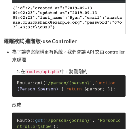
躍躍欲試 進階版-use Controller
為了讓專案架構更有系統，我們會讓 API 交由 controller
來處理
在
中，將剛剛的
routes/api.php
Route::get(
'/person/{person}'
,
function
(Person $person)
{ 
return
改成
Route::
get
(
'/person/{person}'
, 
'PersonCo
ntroller@show'