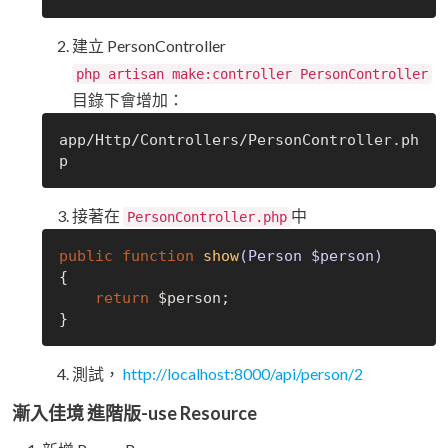
建立 PersonController
php artisan make:controller PersonController
目錄下會增加：
app/Http/Controllers/
PersonController
.
ph
接著在
中
PersonController.php
public
function
show
(Person $person)
{

return
 $person;

測試，
http://localhost:8000/api/person/2
漸入佳境 進階版-use Resource