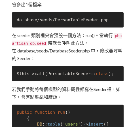
會多出1個檔案
database/seeds/
PersonTableSeeder
.
在 seeder 類別裡只會預設一個方法：run()。當執行
php
時就會呼叫此方法。
artisan db:seed
在 database/seeds/DatabaseSeeder.php 中，修改要呼叫
的 Seeder：
$this->call(PersonTableSeeder::
class
);
若我們手動將每個模型的資料屬性都寫在Seeder裡，如
下，會有點雜亂和麻煩。
public
function
run
()

    {

DB
::
table
(
'users'
)
-
>
insert
([
