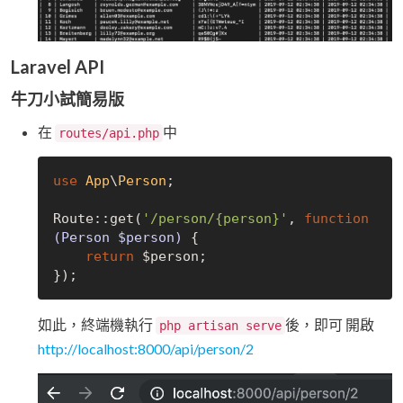
Laravel API
牛刀小試簡易版
在
中
routes/api.php
use
App
\
Person
;

Route::get(
'/person/{person}'
, 
function
(Person $person)
{

return
 $person;

如此，終端機執行
後，即可 開啟
php artisan serve
http://localhost:8000/api/person/2