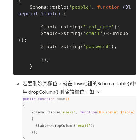
{

    Schema::table(
'people'
, 
function
(Bl
ueprint $table)
{

        $table->string(
'last_name'
);

        $table->string(
'email'
)->unique
();

        $table->string(
'password'
);

        });

若要刪除某欄位，就在down()裡的Schema::table()中
用 dropColumn() 刪除該欄位，如下：