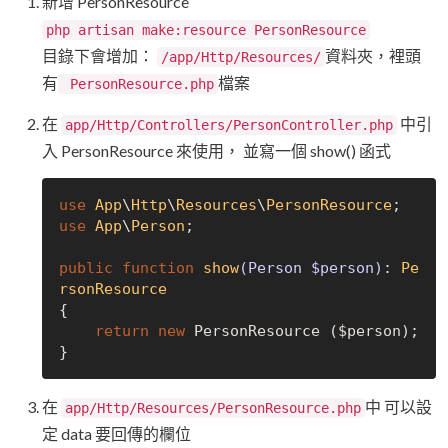
新增 PersonResource
php artisan make:resource PersonResource
目錄下會增加：
資料夾，裡頭
/app/Http/Resources/
有
檔案
PersonResource.php
在
中引
app/Http/Controllers/PersonController.php
入 PersonResource 來使用， 並寫一個 show() 函式
use
App
\
Http
\
Resources
\
PersonResource
use
App
\
Person
;

public
function
show
(Person $person)
: 
Pe
rsonResource
{

return
new
 PersonResource ($person);

在
中 可以設
app/Http/Resources/PersonResource.php
定 data 要回傳的欄位