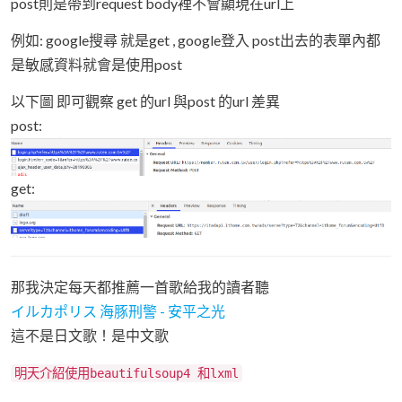
post則是帶到request body裡不會顯現在url上
例如: google搜尋 就是get , google登入 post出去的表單內都
是敏感資料就會是使用post
以下圖 即可觀察 get 的url 與post 的url 差異
post:
get:
那我決定每天都推薦一首歌給我的讀者聽
イルカポリス 海豚刑警 - 安平之光
這不是日文歌！是中文歌
明天介紹使用beautifulsoup4 和lxml