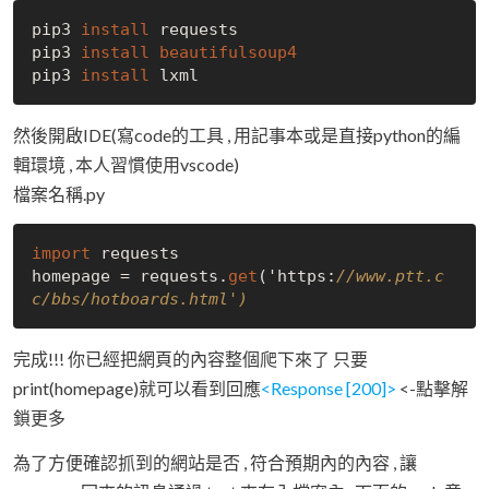
pip3 
install 
requests

pip3 
install 
pip3 
install 
然後開啟IDE(寫code的工具 , 用記事本或是直接python的編
輯環境 , 本人習慣使用vscode)
檔案名稱.py
import
 requests

homepage = requests.
get
('https:
//www.ptt.c
c/bbs/hotboards.html')
完成!!! 你已經把網頁的內容整個爬下來了 只要
print(homepage)就可以看到回應
<Response [200]>
<-點擊解
鎖更多
為了方便確認抓到的網站是否 , 符合預期內的內容 , 讓