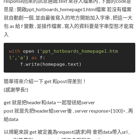
response回來的訊息通過.text 來存入檔案內 , 下面的code意
思是 : 開啟ppt_hotboards_homepage1.html檔案 若沒有檔案
就自動創一個, 並由最後寫入的地方開始加入字串 , 把這一大
包 as 給 f 變數 , 並操作檔案 , 寫入的資料要是字串型態才能寫
入
with
 open (
'ppt_hotboards_homepage1.htm
l'
,
'a'
) 
as
 f:

簡單得來介紹一下 get 和post得差別！
(感謝學長!)
get 就是把header和data 一起發送給server
post 就是先把header給server後 , server response<[100]> , 再
給data
以規範來說 get 被定義為request(請求)時 會把data帶入url ,