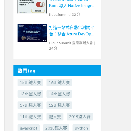
Boot 導入 Native Image
的挑戰與實踐
KubeSummit
|
32 分
打造一站式自動化測試平
台：整合 Azure DevOps
與 AI 助力敏捷開發
Cloud Summit 臺灣雲端大會
|
29 分
熱門tag
15th鐵人賽
16th鐵人賽
13th鐵人賽
14th鐵人賽
17th鐵人賽
12th鐵人賽
11th鐵人賽
鐵人賽
2019鐵人賽
javascript
2018鐵人賽
python