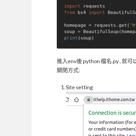
import
from
 bs4 
import
 BeautifulSo
homepage = requests.get(
'h
soup = BeautifulSoup(homep
print
進入env後 python 檔名.py 
關閉方式:
Site setting