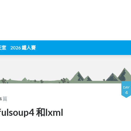
天室
2026 鐵人賽
DAY
4
4
篇
fulsoup4 和lxml