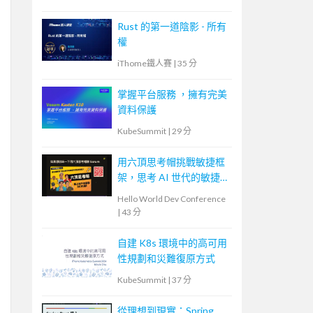
Rust 的第一道陰影 - 所有
權
iThome鐵人賽
|
35 分
掌握平台服務 ，擁有完美
資料保護
KubeSummit
|
29 分
用六頂思考帽挑戰敏捷框
架，思考 AI 世代的敏捷
未來
Hello World Dev Conference
|
43 分
自建 K8s 環境中的高可用
性規劃和災難復原方式
KubeSummit
|
37 分
從理想到現實：Spring