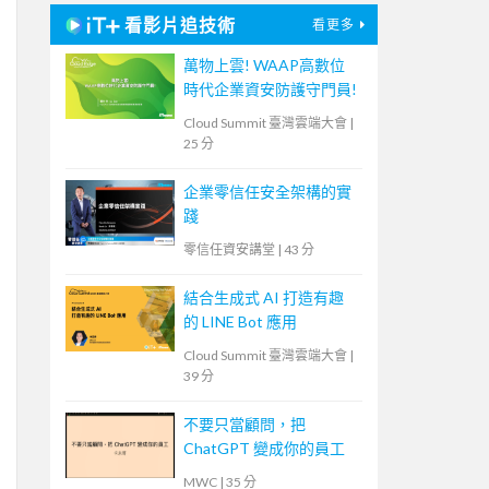
看影片追技術
看更多
萬物上雲! WAAP高數位
時代企業資安防護守門員!
Cloud Summit 臺灣雲端大會
|
25 分
企業零信任安全架構的實
踐
零信任資安講堂
|
43 分
結合生成式 AI 打造有趣
的 LINE Bot 應用
Cloud Summit 臺灣雲端大會
|
39 分
不要只當顧問，把
ChatGPT 變成你的員工
MWC
|
35 分