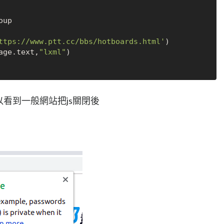
up

ttps://www.ptt.cc/bbs/hotboards.html'
)

age.text,
"lxml"
, 就可以看到一般網站把js關閉後