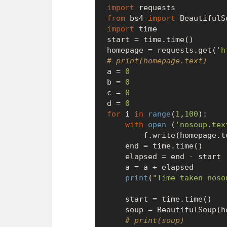
import
from
 bs4 
import
import
 time

start = time.time()

homepage = requests.get(
'h
# print(homepage.text)
a = 
0
b = 
0
c = 
0
d = 
0
for
 i 
in
range
(
1
,
100
):

with
open
 (
'nosoup.tex
        f.write(homepage.text)

    end = time.time()

    elapsed = end - start

    a = a + elapsed

print
(
"Time taken noso
    start = time.time()

    soup = BeautifulSoup
# print(soup)