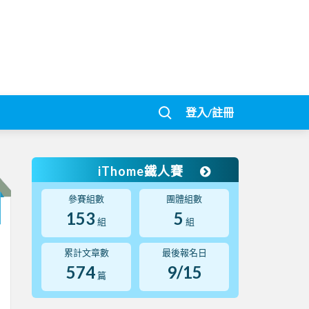
登入/註冊
iThome鐵人賽
參賽組數
團體組數
153
5
組
組
累計文章數
最後報名日
574
9/15
篇