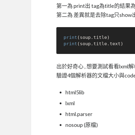
第一為 print出 tag為title的結果
第二為 差異就是去除tag只sho
print
print
出於好奇心 , 想要測試看看lxm
驗證4個解析器的文檔大小與cod
html5lib
lxml
html.parser
nosoup (原檔)