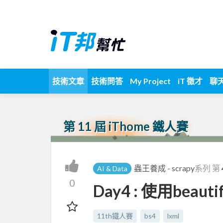
技術文章
技術問答
My Project
iT 徵才
聊
第 11 屆 iThome 鐵人賽
蟲王養成 - scrapy
系列 第
AI & Data
0
Day4 : 使用beauti
11th鐵人賽
bs4
lxml