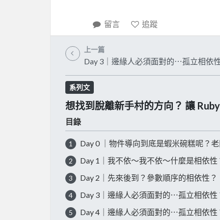
留言
追蹤
上一篇
Day 3｜邊緣人必須面對的⋯孤立相依
系列文
想找到脫離新手村的方向？ 讓 Ru
目錄
Day 0 ｜物件導向到底是蝦米碗糕呢？
1
Day 1｜我不依～我不依～什麼是相依性
2
Day 2｜先來後到？參數順序的相依性？
3
Day 3｜邊緣人必須面對的⋯孤立相依性
4
Day 4｜邊緣人必須面對的⋯孤立相依
5