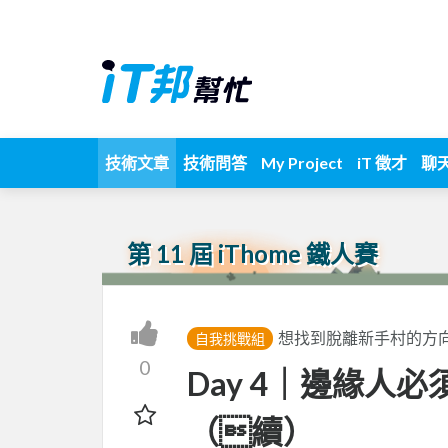
技術文章
技術問答
My Project
iT 徵才
聊
第 11 屆 iThome 鐵人賽
想找到脫離新手村的方向？
自我挑戰組
0
Day 4｜邊緣人
（續）