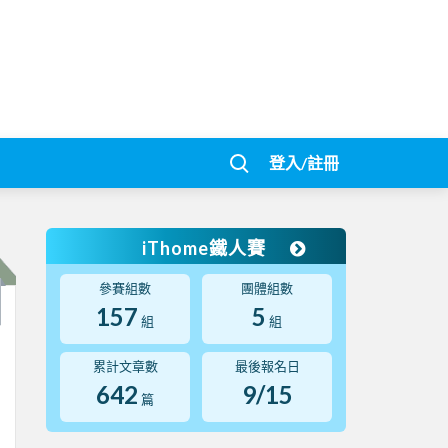
登入/註冊
iThome鐵人賽
參賽組數
團體組數
157
5
組
組
累計文章數
最後報名日
642
9/15
篇