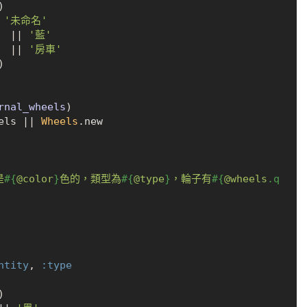
)

 
'未命名'
  |
| 
'藍'
  |
| 
'房車'
rnal_wheels
)

els |
| 
Wheels
.new

是
#{
@color
}
色的，類型為
#{
@type
}
，輪子有
#{
@wheels
.q
ntity
, 
:type
)
