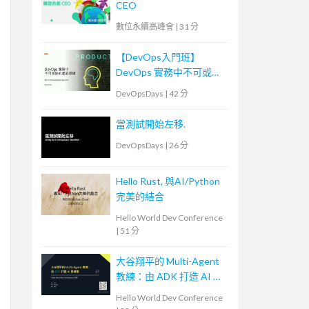
CEO
數位永續高峰會
|
31 分
【DevOps入門班】
DevOps 實務中不可或缺
的產品思維
DevOpsDays
|
42 分
當測試開始左移.
DevOpsDays
|
26 分
Hello Rust, 與AI/Python
完美的結合
Hello World Dev Conference
|
51 分
大谷翔平的 Multi-Agent
教練：由 ADK 打造 AI 教
練團
Hello World Dev Conference