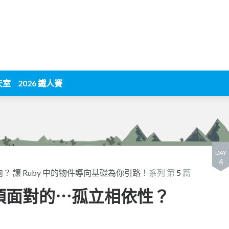
天室
2026 鐵人賽
DAY
4
 讓 Ruby 中的物件導向基礎為你引路！
系列 第
5
篇
必須面對的⋯孤立相依性？