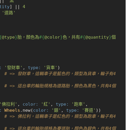
|
| 
'黑'
tity
] |
| 
4
 
'道路'
{
@type
}
胎，顏色為
#{
@color
}
色，共有
#{
@quantity
}
個
:
'發財車'
, 
type:
'貨車'
)

  
# => 發財車，這輛車子是藍色的，類型為貨車，輪子有4
  
# => 這台車的輪胎規格為道路胎，顏色為黑色，共有4個
'佛拉利'
, 
color:
'紅'
, 
type:
'跑車'
,

:
Wheels
.new(
color:
'銀'
, 
type:
'賽道'
))

  
# => 佛拉利，這輛車子是紅色的，類型為跑車，輪子有4
  
# => 這台車的輪胎規格為賽道胎，顏色為銀色，共有4個