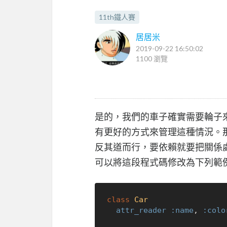
11th鐵人賽
居居米
2019-09-22 16:50:02
1100 瀏覽
是的，我們的車子確實需要輪子
有更好的方式來管理這種情況。
反其道而行，要依賴就要把關係
可以將這段程式碼修改為下列範
class
Car
attr_reader
:name
, 
:colo