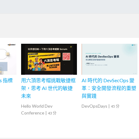
ps 指標
用六頂思考帽挑戰敏捷框
AI 時代的 DevSecOps 變
架，思考 AI 世代的敏捷
革：安全開發流程的重塑
未來
與實踐
Hello World Dev
DevOpsDays
|
45 分
Conference
|
43 分