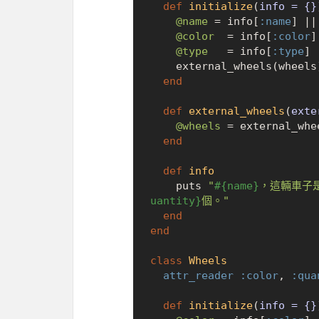
def
initialize
(
info = {}
@name
 = info[
:name
] |
|
@color
  = info[
:color
]
@type
   = info[
:type
] 
    external_wheels(wheels)

end
def
external_wheels
(
exte
@wheels
 = external_whe
end
def
info
    puts 
"
#{name}
，這輛車子
uantity}
個。"
end
end
class
Wheels
attr_reader
:color
, 
:qua
def
initialize
(
info = {}