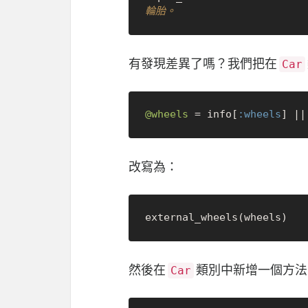
輪胎。
有發現差異了嗎？我們把在
Car
@wheels
 = info[
:wheels
] |
|
改寫為：
然後在
類別中新增一個方法
Car