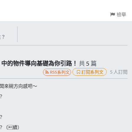
檢舉
性？
by 中的物件導向基礎為你引路！
共
5
篇
5
人訂閱
訂閱系列文
RSS系列文
老闆來碗方向感吧～
？
？
性？（續）