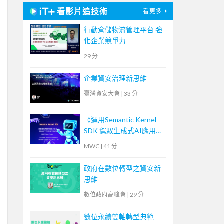
看影片追技術
看更多
行動倉儲物流管理平台 強
化企業競爭力
29 分
企業資安治理新思維
臺灣資安大會
|
33 分
《運用Semantic Kernel
SDK 駕馭生成式AI應用的
提示工程(Prompt
MWC
|
41 分
Engineering)》
政府在數位轉型之資安新
思維
數位政府高峰會
|
29 分
數位永續雙軸轉型典範