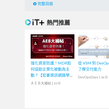
完整目錄
熱門推薦
強化資安防護！MDR如
從 VSM 到 DevO
何協助企業化被動為主
了解交付能力
動？【宏碁資訊網路學
DevOpsDays
|
46 分
堂】
ＡＥＢ大補帖
|
20 分