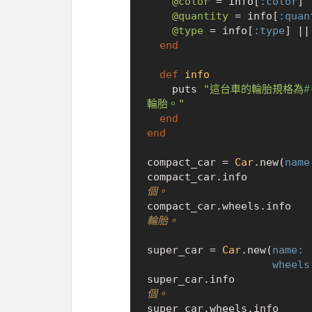
@color
 = info[
:color
] 
@quantity
 = info[
:quan
@type
 = info[
:type
] |
|
end
def
info
    puts 
"這台車的輪胎規格為
#
輪胎。"
end
end
compact_car = 
Car
.new(
name
compact_car.info          
個。
compact_car.wheels.info   
輪胎。
super_car = 
Car
.new(
name:
wheels
super_car.info            
個。
super_car.wheels.info     