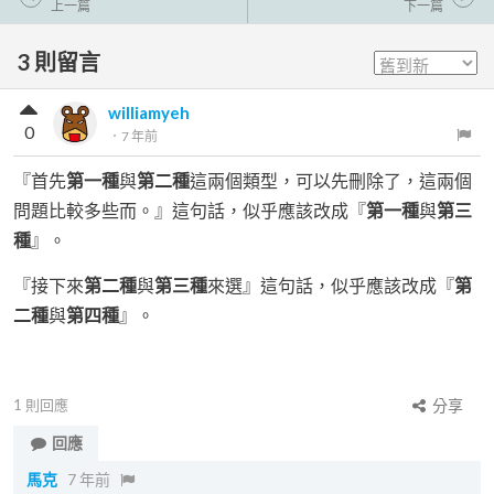
上一篇
下一篇
3
則留言
williamyeh
0
．
7 年前
『首先
第一種
與
第二種
這兩個類型，可以先刪除了，這兩個
問題比較多些而。』這句話，似乎應該改成『
第一種
與
第三
種
』。
『接下來
第二種
與
第三種
來選』這句話，似乎應該改成『
第
二種
與
第四種
』。
1
則回應
分享
回應
馬克
7 年前