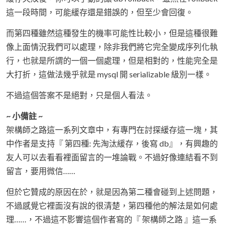
這一段時間，可能緩存還是錯誤的，但至少會回復。
而第四種雖然這種發生的機率可能性比較小，但是這種很難
像上面情況我們可以處理，除非我們將它完全變成序列化執
行，也就是所謂的一個一個處理，但是相對的，性能完全是
大打折，這做法幾乎就是 mysql 開 serializable 級別一樣。
不過這個答案不是絕對，只是個人看法。
~ 小備註 ~
架構師之路這一系列文章中，有專門在討探緩存這一塊，其
中作者是支持『 第四種: 先淘汰緩存，後寫 db』，有興趣的
友人可以去看看裡面留言的一堆論戰。不過好像連結看不到
留言，要用微信……
但於它贊成的原因在於，就是因為第二種會碰到上述問題，
不過感覺它裡面沒有說的很清楚，第四種他的解法是如何處
理……，不過這不影響這個作者寫的『 架構師之路 』這一系