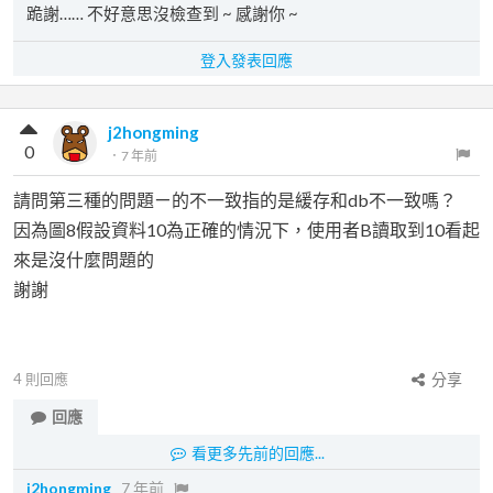
跪謝…… 不好意思沒檢查到 ~ 感謝你 ~
登入發表回應
j2hongming
0
．
7 年前
請問第三種的問題ㄧ的不一致指的是緩存和db不一致嗎？
因為圖8假設資料10為正確的情況下，使用者B讀取到10看起
來是沒什麼問題的
謝謝
4
則回應
分享
回應
看更多先前的回應...
j2hongming
7 年前