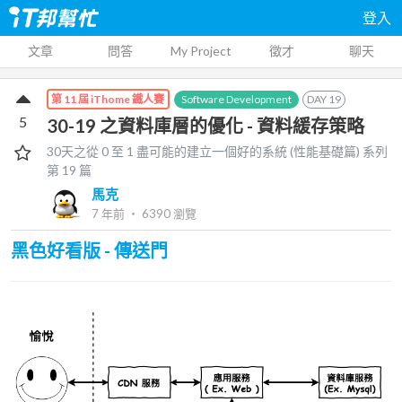
登入
文章
問答
My Project
徵才
聊天
Software Development
DAY
19
第 11 屆 iThome 鐵人賽
5
30-19 之資料庫層的優化 - 資料緩存策略
30天之從 0 至 1 盡可能的建立一個好的系統 (性能基礎篇)
系列
第
19
篇
馬克
7 年前
‧
6390
瀏覽
黑色好看版 - 傳送門