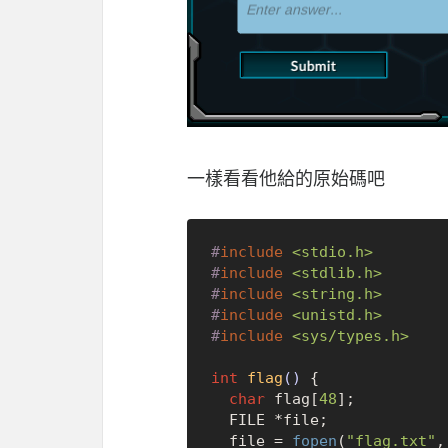
一樣看看他給的原始碼吧
#
include
<stdio.h>
#
include
<stdlib.h>
#
include
<string.h>
#
include
<unistd.h>
#
include
<sys/types.h>
int
flag
()
{

char
 flag[
48
];

  FILE *file;

  file = 
fopen
(
"flag.txt"
,