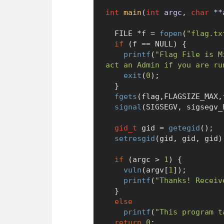
int
main
(
int
 argc, 
char
 **
  FILE *f = 
fopen
(
"flag.tx
if
 (f == 
NULL
) {

printf
(
"Flag File is M
act an Admin if you are ru
exit
(
0
);

  }

fgets
(flag,FLAGSIZE_MAX,f
signal
(SIGSEGV, sigsegv_h
gid_t
 gid = 
getegid
();

setresgid
(gid, gid, gid);
if
 (argc > 
1
) {

vuln
(argv[
1
]);

printf
(
"Thanks! Receiv
  }

else
printf
(
"This program t
return
0
;
