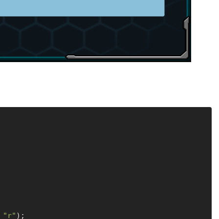
 
"r"
);
