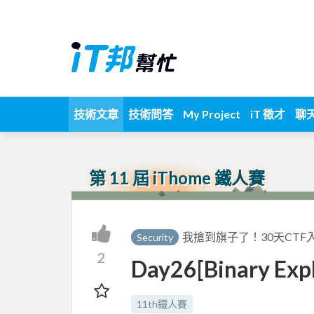
技術文章
技術問答
My Project
iT 徵才
聊
第 11 屆 iThome 鐵人賽
我搶到旗子了！30天CTF
Security
2
Day26[Binary Expl
11th鐵人賽