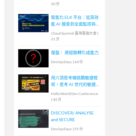
30 分
智能化 ELK 平台：從高效
能 AI 搜索到全面監控與
安全防護
Cloud Summit 臺灣雲端大會
|
31 分
復盤： 將經驗轉化成能力
DevOpsDays
|
64 分
用六頂思考帽挑戰敏捷框
架，思考 AI 世代的敏捷
未來
Hello World Dev Conference
|
43 分
DISCOVER/ ANALYSE
and SECURE
DevOpsDays
|
55 分