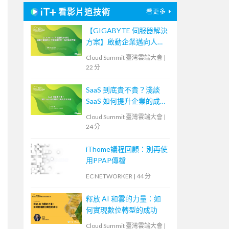
看影片追技術
看更多
【GIGABYTE 伺服器解決
方案】啟動企業邁向人工
智慧應用的一站式解決方
Cloud Summit 臺灣雲端大會
|
案
22 分
SaaS 到底貴不貴？淺談
SaaS 如何提升企業的成本
效益
Cloud Summit 臺灣雲端大會
|
24 分
iThome議程回顧：別再使
用PPAP傳檔
EC NETWORKER
|
44 分
釋放 AI 和雲的力量：如
何實現數位轉型的成功
Cloud Summit 臺灣雲端大會
|