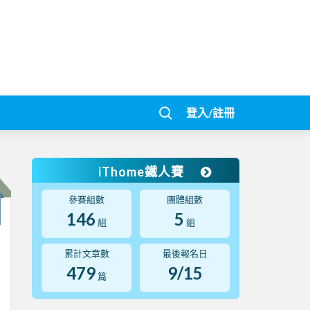
登入/註冊
iThome鐵人賽
參賽組數
團體組數
146
5
組
組
累計文章數
最後報名日
479
9/15
篇