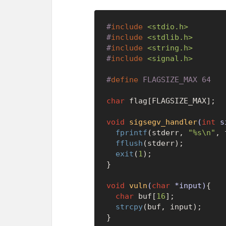
#
include
<stdio.h>
#
include
<stdlib.h>
#
include
<string.h>
#
include
<signal.h>
#
define
 FLAGSIZE_MAX 64
char
 flag[FLAGSIZE_MAX];

void
sigsegv_handler
(
int
 s
fprintf
(stderr, 
"%s\n"
, 
fflush
(stderr);

exit
(
1
);

}

void
vuln
(
char
 *input)
{

char
 buf[
16
];

strcpy
(buf, input);

}
