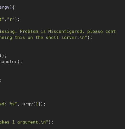
argv)
{

t"
,
"r"
);

issing. Problem is Misconfigured, please cont
nning this on the shell server.\n"
);

);

andler);



ed: %s"
, argv[
1
]);

akes 1 argument.\n"
);
