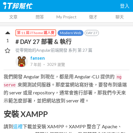
登入
文章
問答
My Project
徵才
聊天
Modern Web
DAY
27
第 11 屆 iThome 鐵人賽
1
# DAY 27 部署 & 執行
從零開始的Angular前端開發
系列 第
27
篇
fansen
7 年前
‧
3029
瀏覽
我們開發 Angular 到現在，都是用 Angular-CLI 提供的
ng
來開測試伺服器。那麼當網站寫好後，要發布到遠端
serve
的 server 或是 repository，通常會進行部署，那我們今天來
示範怎麼部署，並把網站放到 server 裡。
安裝 XAMPP
請到
這裡
下載並安裝 XAMPP。XAMPP 整合了 Apache、