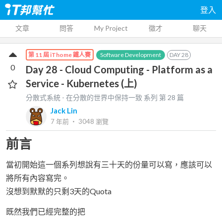
登入
文章
問答
My Project
徵才
聊天
Software Development
DAY
28
第 11 屆 iThome 鐵人賽
0
Day 28 - Cloud Computing - Platform as a
Service - Kubernetes (上)
分散式系統 - 在分散的世界中保持一致
系列 第
28
篇
Jack Lin
7 年前
‧
3048
瀏覽
前言
當初開始這一個系列想說有三十天的份量可以寫，應該可以
將所有內容寫完。
沒想到默默的只剩3天的Quota
既然我們已經完整的把