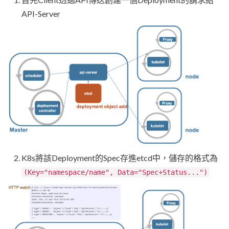
API-Server
K8s將該Deployment的Spec存進etcd中，儲存的格式為
(Key="namespace/name", Data="Spec+Status...")