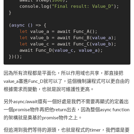
    console.log(
"Final result: Value_D"
);

(
async
()
 =>
 {

let
 value_a = await 
Func_A()
;

let
 value_b = await 
Func_B(
value_a
)
;

let
 value_c = await 
Func_C(
value_b
)
;

    await 
Func_D(
value_c
, 
value_a
)
;

})
()
因為所有流程都是平面化，所以作用域也共享，那直接把
value_a塞進Func_D就可以了，這個機制讓程式可以更自由的
根據需求而變動，也就是說可維護性更高。
另外async/await還有一個好處是我們不需要再顯式的定義出
一個promise物件再把他return出去，因為整個async function
的架構就是奠基於promise物件之上。
但追溯到我們等待的源頭，也就是程式的timer，我們還是要