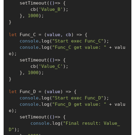
    setTimeout(
()
=>
 {

        cb(
'Value_B'
);

    }, 
1000
);

}

let
 Func_C = 
(
value, cb
) =>
 {

console
.log(
"Start exec Func_C"
);

console
.log(
"Func_C get value: "
 + valu
e);

    setTimeout(
()
=>
 {

        cb(
'Value_C'
);

    }, 
1000
);

}

let
 Func_D = 
(
value
) =>
 {

console
.log(
"Start exec Func_D"
);

console
.log(
"Func_D get value: "
 + valu
e);

    setTimeout(
()
=>
 {

console
.log(
"Final result: Value_
D"
);
