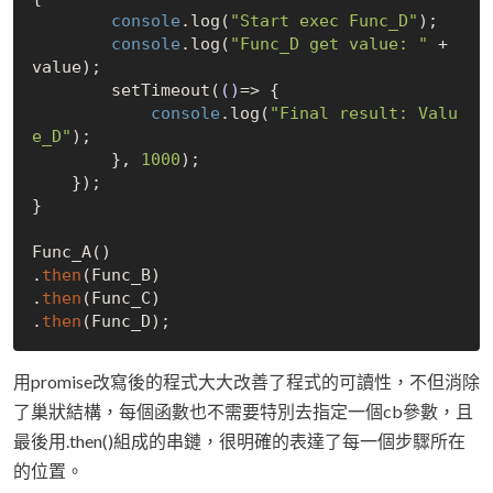
console
.log(
"Start exec Func_D"
);

console
.log(
"Func_D get value: "
 + 
value);

        setTimeout(
()
=>
 {

console
.log(
"Final result: Valu
e_D"
);

        }, 
1000
);

    });

}

Func_A()

.
then
(Func_B)

.
then
(Func_C)

.
then
用promise改寫後的程式大大改善了程式的可讀性，不但消除
了巢狀結構，每個函數也不需要特別去指定一個cb參數，且
最後用.then()組成的串鏈，很明確的表達了每一個步驟所在
的位置。