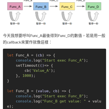
今天我想要呼叫Func_A最後得到Func_D的數值，若是用一般
的callback來實作就像這樣：
let
 Func_A = 
(
cb
) =>
 {

console
.log(
"Start exec Func_A"
);

    setTimeout(
()
=>
 {

        cb(
'Value_A'
);

    }, 
1000
);

}

let
 Func_B = 
(
value, cb
) =>
 {

console
.log(
"Start exec Func_B"
);

console
.log(
"Func_B get value: "
 + valu
e);
