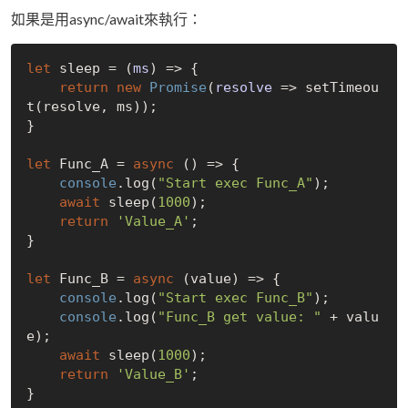
如果是用async/await來執行：
let
 sleep = 
(
ms
) =>
 {

return
new
Promise
(
resolve
 =>
 setTimeou
t(resolve, ms));

}

let
 Func_A = 
async
 () => {

console
.log(
"Start exec Func_A"
);

await
 sleep(
1000
);

return
'Value_A'
;

}

let
 Func_B = 
async
 (value) => {

console
.log(
"Start exec Func_B"
);

console
.log(
"Func_B get value: "
 + valu
e);

await
 sleep(
1000
);

return
'Value_B'
;

}
