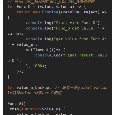
// 現在Func_D必須從Func_C和Func_A接收參數
let
 Func_D = 
(
value, value_a
) =>
 {

return
new
Promise
(
(
resolve, reject
) =>
{

console
.log(
"Start exec Func_D"
);

console
.log(
"Func_D get value: "
 + 
value);

console
.log(
"get value from Func_A: 
"
 + value_a);

        setTimeout(
()
=>
 {

console
.log(
"Final result: Valu
e_D"
);

        }, 
1000
);

    });

}

let
 value_a_backup;　
// 設立一個global variab
le儲存value_a給Func_D使用
Func_A()

.then(
function
(
value_a
) 
{

    value_a_backup = value_a;
