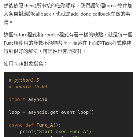
然後依照.then()所串接的任務順序，我們讓每個future物件加
入各自對應的callback，也就是add_done_callback在做的事
情。
這個Future程式和promise程式有著一樣的缺點，就是每一個
Func所使用的參數不能夠共享，而這在下面的Task程式能夠
得到很好的解法，可讀性也有所提升。
使用Task對象撰寫：
# python3.5
# ubuntu 16.04
import
 asyncio

loop = asyncio.get_event_loop()

async
def
Func_A
()
:
    print(
"Start exec Func_A"
)
