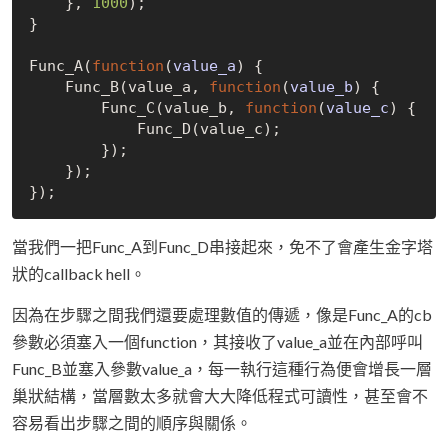
    }, 
1000
);

}

Func_A(
function
(
value_a
) 
{

    Func_B(value_a, 
function
(
value_b
) 
{

        Func_C(value_b, 
function
(
value_c
) 
{

            Func_D(value_c);

        });

    });

當我們一把Func_A到Func_D串接起來，免不了會產生金字塔
狀的callback hell。
因為在步驟之間我們還要處理數值的傳遞，像是Func_A的cb
參數必須塞入一個function，其接收了value_a並在內部呼叫
Func_B並塞入參數value_a，每一執行這種行為便會增長一層
巢狀結構，當層數太多就會大大降低程式可讀性，甚至會不
容易看出步驟之間的順序與關係。