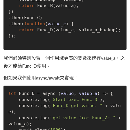
return
 Func_B(value_a);

})

.then(Func_C)

.then(
function
(
value_c
) 
{

return
 Func_D(value_c, value_a_backup);

});

我們必須特別設置一個作用域更廣的變數來儲存value_a，之
後才能給Func_D使用。
但如果我們使用async/await來實現：
let
 Func_D = async
 (
value
, 
value_a
) =>
 {

    console.log(
"Start exec Func_D"
);

    console.log(
"Func_D get value: "
 + valu
e);

    console.log(
"get value from Func_A: "
 + 
value_a);

    await sleep(
1000
);
