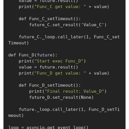
    value = future.result
()
    print(
"Func_C get value: "
 + value)

    def 
Func_C_setTimeout()
:

        future_C.set
_result('Value_C')
    future_C.
_loop
.
call
_later(1, Func_C_set
Timeout)
def 
Func_D(
future
)
:

    print(
"Start exec Func_D"
)

    value = future.result
()
    print(
"Func_D get value: "
 + value)

    def 
Func_D_setTimeout()
:

        print(
"Final result: Value_D"
)

        future_D.set
_result(None)
    future.
_loop
.
call
_later(1, Func_D_setTi
meout)
loop = asyncio.get
_event_loop()