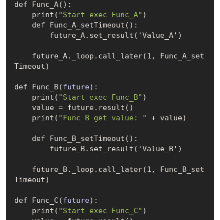
def 
Func_A()
:

    print(
"Start exec Func_A"
)

    def 
Func_A_setTimeout()
:

        future_A.set
_result('Value_A')
    future_A.
_loop
.
call
_later(1, Func_A_set
Timeout)
def 
Func_B(
future
)
:

    print(
"Start exec Func_B"
)

    value = future.result
()
    print(
"Func_B get value: "
 + value)

    def 
Func_B_setTimeout()
:

        future_B.set
_result('Value_B')
    future_B.
_loop
.
call
_later(1, Func_B_set
Timeout)
def 
Func_C(
future
)
:

    print(
"Start exec Func_C"
)
