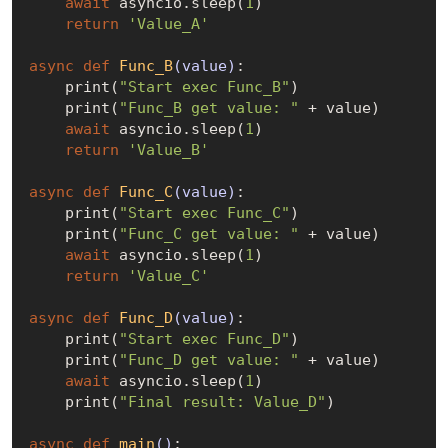
await
 asyncio.sleep(
1
)

return
'Value_A'
async
def
Func_B
(value)
:
    print(
"Start exec Func_B"
)

    print(
"Func_B get value: "
 + value)

await
 asyncio.sleep(
1
)

return
'Value_B'
async
def
Func_C
(value)
:
    print(
"Start exec Func_C"
)

    print(
"Func_C get value: "
 + value)

await
 asyncio.sleep(
1
)

return
'Value_C'
async
def
Func_D
(value)
:
    print(
"Start exec Func_D"
)

    print(
"Func_D get value: "
 + value)

await
 asyncio.sleep(
1
)

    print(
"Final result: Value_D"
)

async
def
main
()
: