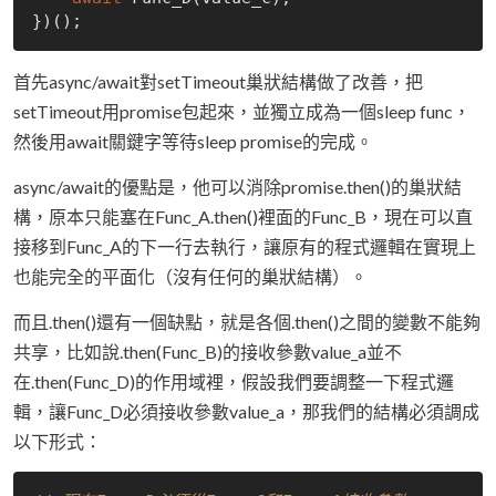
首先async/await對setTimeout巢狀結構做了改善，把
setTimeout用promise包起來，並獨立成為一個sleep func，
然後用await關鍵字等待sleep promise的完成。
async/await的優點是，他可以消除promise.then()的巢狀結
構，原本只能塞在Func_A.then()裡面的Func_B，現在可以直
接移到Func_A的下一行去執行，讓原有的程式邏輯在實現上
也能完全的平面化（沒有任何的巢狀結構）。
而且.then()還有一個缺點，就是各個.then()之間的變數不能夠
共享，比如說.then(Func_B)的接收參數value_a並不
在.then(Func_D)的作用域裡，假設我們要調整一下程式邏
輯，讓Func_D必須接收參數value_a，那我們的結構必須調成
以下形式：