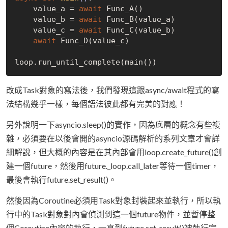
    value_a = 
await
 Func_A()

    value_b = 
await
 Func_B(value_a)

    value_c = 
await
 Func_C(value_b)

await
 Func_D(value_c)

改成Task對象的寫法後，我們發現這跟async/await程式的寫
法結構幾乎一樣，每個語法彼此都有完美的對應！
另外說明一下asyncio.sleep()的實作，因為底層的概念有些複
雜，必須要在以後會開的asyncio源碼解析的系列文章才會詳
細解說，但大概的內容是在其內部會用loop.create_future()創
建一個future，然後用future._loop.call_later等待一個timer，
最後會執行future.set_result()。
然後因為Coroutine必須用Task對象封裝起來並執行，所以執
行中的Task對象對內會偵測到這一個future物件，並暫停整
個Coroutine內容的執行，一直到future.set_result()被執行完