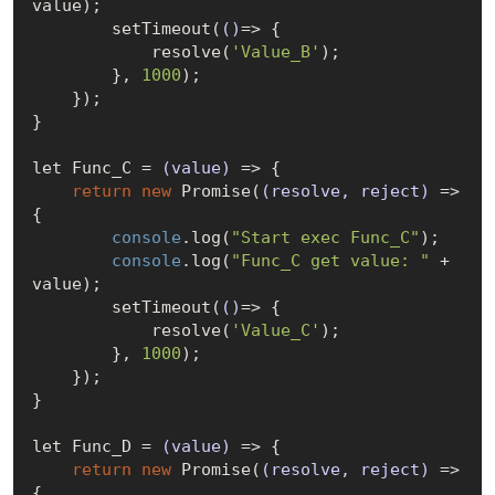
value);

        setTimeout(
()
=>
 {

            resolve(
'Value_B'
);

        }, 
1000
);

    });

}

let Func_C = 
(value)
 =>
 {

return
new
 Promise(
(resolve, reject)
 =>
{

console
.log(
"Start exec Func_C"
);

console
.log(
"Func_C get value: "
 + 
value);

        setTimeout(
()
=>
 {

            resolve(
'Value_C'
);

        }, 
1000
);

    });

}

let Func_D = 
(value)
 =>
 {

return
new
 Promise(
(resolve, reject)
 =>
{
