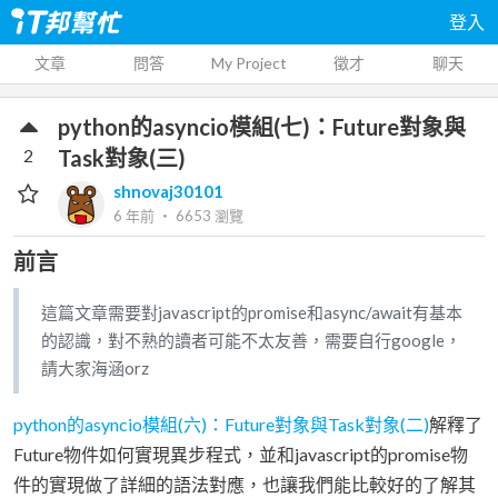
登入
文章
問答
My Project
徵才
聊天
python的asyncio模組(七)：Future對象與
2
Task對象(三)
shnovaj30101
6 年前
‧
6653
瀏覽
前言
這篇文章需要對javascript的promise和async/await有基本
的認識，對不熟的讀者可能不太友善，需要自行google，
請大家海涵orz
python的asyncio模組(六)：Future對象與Task對象(二)
解釋了
Future物件如何實現異步程式，並和javascript的promise物
件的實現做了詳細的語法對應，也讓我們能比較好的了解其