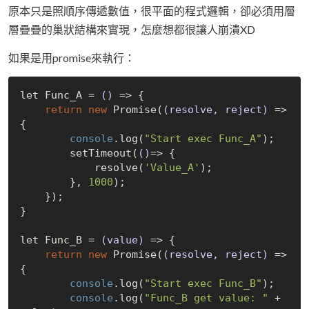
原本只是照順序傳遞數值，很平面的程式邏輯，卻必須用層
層疊疊的巢狀結構來實現，怎麼想都很讓人崩潰XD
如果是用promise來執行：
let Func_A = 
()
 =>
 {

return
new
 Promise(
(resolve, reject)
 =>
{

console
.log(
"Start exec Func_A"
);

        setTimeout(
()
=>
 {

            resolve(
'Value_A'
);

        }, 
1000
);

    });

}

let Func_B = 
(value)
 =>
 {

return
new
 Promise(
(resolve, reject)
 =>
{

console
.log(
"Start exec Func_B"
);

console
.log(
"Func_B get value: "
 + 