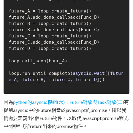
future_A = loop.create
_future()
future_A.add
_done_callback(Func_B)
future_B = loop.create
_future()
future_B.add
_done_callback(Func_C)
future_C = loop.create
_future()
future_C.add
_done_callback(Func_D)
future_D = loop.create
_future()
loop.call
_soon(Func_A)
loop.run
_until_complete(
asyncio
.
wait
([
futur
e_A
, 
future_B
, 
future_C
, 
future_D
])
)

因為
python的asyncio模組(六)：Future對象與Task對象(二)
有
提到asyncio中的Future相當於javascript的promise，所以我
們需要定義出4個Future物件，以取代javascript promise程式
中4個程式所return出來的promise物件。