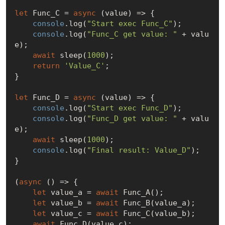
let
 Func_C = 
async
 (value) => {

console
.log(
"Start exec Func_C"
);

console
.log(
"Func_C get value: "
 + valu
e);

await
 sleep(
1000
);

return
'Value_C'
;

}

let
 Func_D = 
async
 (value) => {

console
.log(
"Start exec Func_D"
);

console
.log(
"Func_D get value: "
 + valu
e);

await
 sleep(
1000
);

console
.log(
"Final result: Value_D"
);

}

(
async
 () => {

let
 value_a = 
await
 Func_A();

let
 value_b = 
await
 Func_B(value_a);

let
 value_c = 
await
 Func_C(value_b);

await
 Func_D(value_c);
