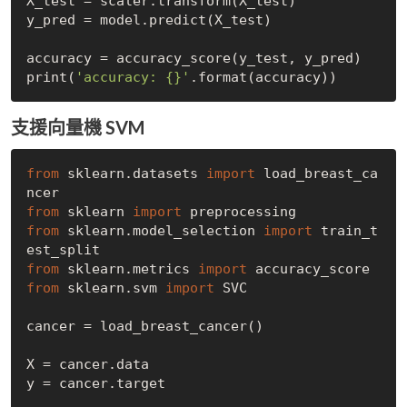
X_test = scaler.transform(X_test)

y_pred = model.predict(X_test)

accuracy = accuracy_score(y_test, y_pred)

print(
'accuracy: {}'
支援向量機 SVM
from
 sklearn.datasets 
import
 load_breast_ca
from
 sklearn 
import
from
 sklearn.model_selection 
import
 train_t
from
 sklearn.metrics 
import
from
 sklearn.svm 
import
 SVC

cancer = load_breast_cancer()

X = cancer.data 

y = cancer.target
