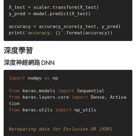
X_test = scaler.transform(X_test)

y_pred = model.predict(X_test)

accuracy = accuracy_score(y_test, y_pred)

print(
'accuracy: {}'
深度學習
深度神經網路 DNN
import
 numpy 
as
 np

from
 keras.models 
import
from
 keras.layers.core 
import
 Dense, Activa
from
 keras.utils 
import
 np_utils

#preparing data for Exclusive OR (XOR)