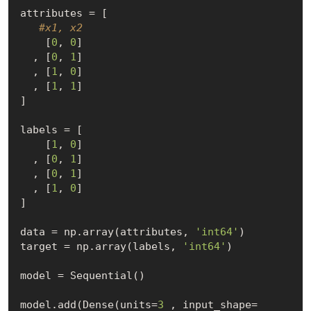
attributes = [

#x1, x2
    [
0
, 
0
]

  , [
0
, 
1
]

  , [
1
, 
0
]

  , [
1
, 
1
]

]

labels = [

    [
1
, 
0
] 

  , [
0
, 
1
]

  , [
0
, 
1
]

  , [
1
, 
0
]

]

data = np.array(attributes, 
'int64'
)

target = np.array(labels, 
'int64'
)

model = Sequential()

model.add(Dense(units=
3
 , input_shape=