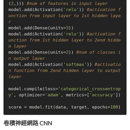
(
2
,))) 
#num of features in input layer
model.add(Activation(
'relu'
)) 
#activation f
unction from input layer to 1st hidden laye
r
model.add(Dense(units=
3
))

model.add(Activation(
'relu'
)) 
#activation f
unction from 1st hidden layer to 2end hidde
n layer
model.add(Dense(units=
2
)) 
#num of classes i
n output layer
model.add(Activation(
'softmax'
)) 
#activatio
n function from 2end hidden layer to output 
layer
model.compile(loss=
'categorical_crossentrop
y'
, optimizer=
'adam'
, metrics=[
'accuracy'
])

score = model.fit(data, target, epochs=
100
卷積神經網路 CNN