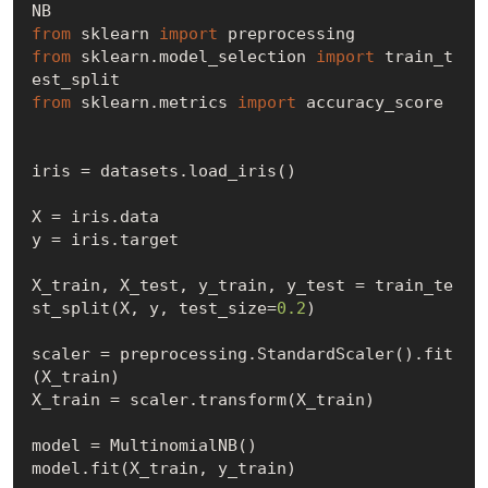
from
 sklearn 
import
from
 sklearn.model_selection 
import
 train_t
from
 sklearn.metrics 
import
 accuracy_score

iris = datasets.load_iris()

X = iris.data 

y = iris.target

X_train, X_test, y_train, y_test = train_te
st_split(X, y, test_size=
0.2
)

scaler = preprocessing.StandardScaler().fit
(X_train)

X_train = scaler.transform(X_train)

model = MultinomialNB()

model.fit(X_train, y_train)
