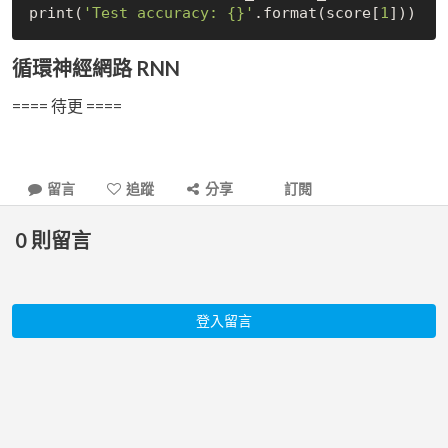
print(
'Test accuracy: {}'
.format(score[
1
循環神經網路 RNN
==== 待更 ====
留言
追蹤
分享
訂閱
0
則留言
登入留言