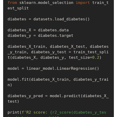
from
 sklearn.model_selection 
import
 train_t
est_split

diabetes = datasets.load_diabetes()

diabetes_X = diabetes.data

diabetes_y = diabetes.target

diabetes_X_train, diabetes_X_test, diabetes
_y_train, diabetes_y_test = train_test_spli
t(diabetes_X, diabetes_y, test_size=
0.2
)

model = linear_model.LinearRegression()

model.fit(diabetes_X_train, diabetes_y_trai
n)

diabetes_y_pred = model.predict(diabetes_X_
test)

print(
f'R2 score: 
{r2_score(diabetes_y_tes