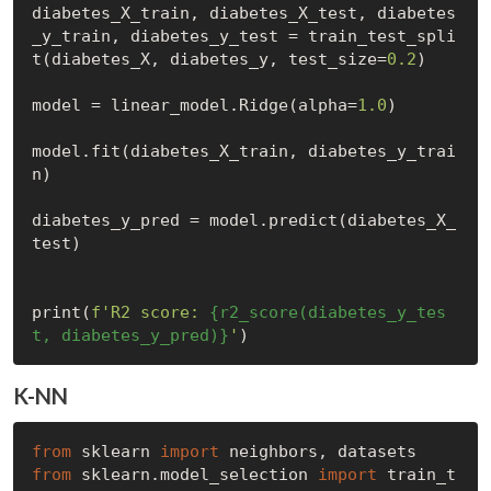
diabetes_X_train, diabetes_X_test, diabetes
_y_train, diabetes_y_test = train_test_spli
t(diabetes_X, diabetes_y, test_size=
0.2
)

model = linear_model.Ridge(alpha=
1.0
)

model.fit(diabetes_X_train, diabetes_y_trai
n)

diabetes_y_pred = model.predict(diabetes_X_
test)

print(
f'R2 score: 
{r2_score(diabetes_y_tes
t, diabetes_y_pred)}
'
K-NN
from
 sklearn 
import
from
 sklearn.model_selection 
import
 train_t