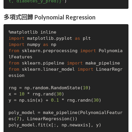
t, diabetes_y_pred)}
'
多項式回歸 Polynomial Regression
import
 matplotlib.pyplot 
as
import
 numpy 
as
from
 sklearn.preprocessing 
import
 Polynomia
from
 sklearn.pipeline 
import
from
 sklearn.linear_model 
import
 LinearRegr
ession

rng = np.random.RandomState(
10
)

x = 
10
 * rng.rand(
30
)

y = np.sin(x) + 
0.1
 * rng.randn(
30
)

poly_model = make_pipeline(PolynomialFeatur
es(
7
), LinearRegression())

poly_model.fit(x[:, np.newaxis], y)
