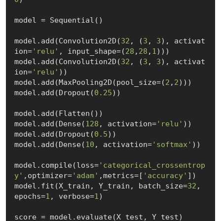
model = Sequential()

model.add(Convolution2D(
32
, (
3
, 
3
), activat
ion=
'relu'
, input_shape=(
28
,
28
,
1
))) 

model.add(Convolution2D(
32
, (
3
, 
3
), activat
ion=
'relu'
))

model.add(MaxPooling2D(pool_size=(
2
,
2
)))

model.add(Dropout(
0.25
))

model.add(Flatten())

model.add(Dense(
128
, activation=
'relu'
))

model.add(Dropout(
0.5
))

model.add(Dense(
10
, activation=
'softmax'
))

model.compile(loss=
'categorical_crossentrop
y'
,optimizer=
'adam'
,metrics=[
'accuracy'
])

model.fit(X_train, Y_train, batch_size=
32
, 
epochs=
1
, verbose=
1
)

score = model.evaluate(X_test, Y_test)
