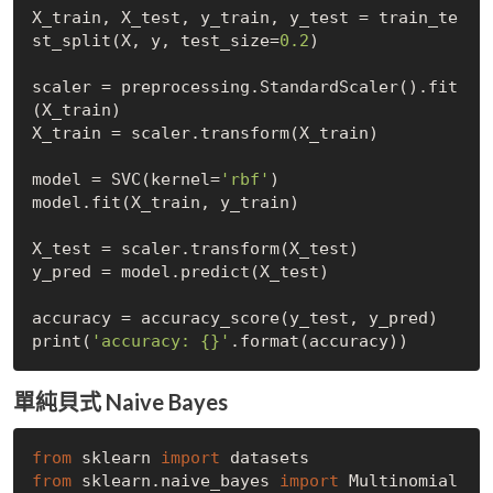
X_train, X_test, y_train, y_test = train_te
st_split(X, y, test_size=
0.2
)

scaler = preprocessing.StandardScaler().fit
(X_train)

X_train = scaler.transform(X_train)

model = SVC(kernel=
'rbf'
)

model.fit(X_train, y_train)

X_test = scaler.transform(X_test)

y_pred = model.predict(X_test)

accuracy = accuracy_score(y_test, y_pred)

print(
'accuracy: {}'
單純貝式 Naive Bayes
from
 sklearn 
import
from
 sklearn.naive_bayes 
import
 Multinomial