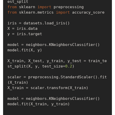
from
 sklearn 
import
from
 sklearn.metrics 
import
 accuracy_score

iris = datasets.load_iris()

X = iris.data

y = iris.target

model = neighbors.KNeighborsClassifier() 

model.fit(X, y)

X_train, X_test, y_train, y_test = train_te
st_split(X, y, test_size=
0.2
)

scaler = preprocessing.StandardScaler().fit
(X_train)

X_train = scaler.transform(X_train)

model = neighbors.KNeighborsClassifier()

model.fit(X_train, y_train)
