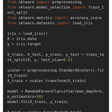
from
 sklearn 
import
from
 sklearn.model_selection 
import
 train_t
from
 sklearn.metrics 
import
from
 sklearn.datasets 
import
 load_iris

iris = load_iris()

X = iris.data 

y = iris.target

X_train, X_test, y_train, y_test = train_te
st_split(X, y, test_size=
0.2
)

scaler = preprocessing.StandardScaler().fit
(X_train)

X_train = scaler.transform(X_train)

model = RandomForestClassifier(max_depth=
6
, 
n_estimators=
10
)

model.fit(X_train, y_train)
