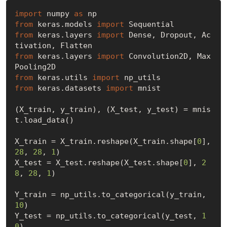
import
 numpy 
as
from
 keras.models 
import
from
 keras.layers 
import
 Dense, Dropout, Ac
from
 keras.layers 
import
 Convolution2D, Max
from
 keras.utils 
import
from
 keras.datasets 
import
 mnist 

(X_train, y_train), (X_test, y_test) = mnis
t.load_data()

X_train = X_train.reshape(X_train.shape[
0
],
28
, 
28
, 
1
) 

X_test = X_test.reshape(X_test.shape[
0
], 
2
8
, 
28
, 
1
)

Y_train = np_utils.to_categorical(y_train, 
10
) 

Y_test = np_utils.to_categorical(y_test, 
1
0
)
