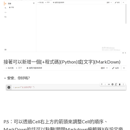
接著可以新增一個[+程式碼](Python)或[文字](MarkDown)
P.S：可以透過Cell右上方的箭頭來調整Cell的順序、
MarkDown的話可以點擊[關閉Markdown編輯器](在設定旁