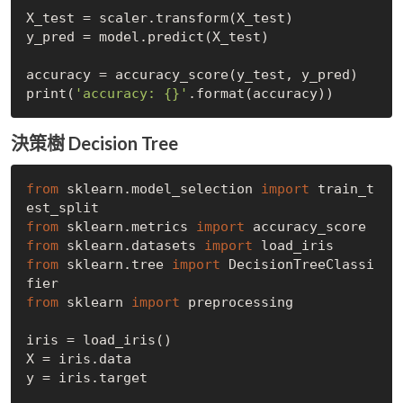
X_test = scaler.transform(X_test)

y_pred = model.predict(X_test)

accuracy = accuracy_score(y_test, y_pred)

print(
'accuracy: {}'
決策樹 Decision Tree
from
 sklearn.model_selection 
import
 train_t
from
 sklearn.metrics 
import
from
 sklearn.datasets 
import
from
 sklearn.tree 
import
 DecisionTreeClassi
from
 sklearn 
import
 preprocessing

iris = load_iris()

X = iris.data 

y = iris.target
