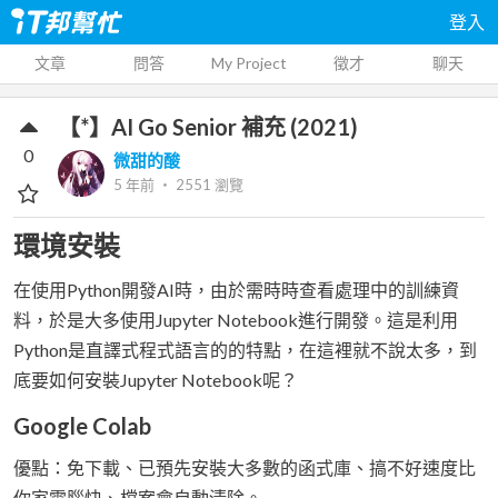
登入
文章
問答
My Project
徵才
聊天
【*】AI Go Senior 補充 (2021)
0
微甜的酸
5 年前
‧
2551
瀏覽
環境安裝
在使用Python開發AI時，由於需時時查看處理中的訓練資
料，於是大多使用Jupyter Notebook進行開發。這是利用
Python是直譯式程式語言的的特點，在這裡就不說太多，到
底要如何安裝Jupyter Notebook呢？
Google Colab
優點：免下載、已預先安裝大多數的函式庫、搞不好速度比
你家電腦快、檔案會自動清除。