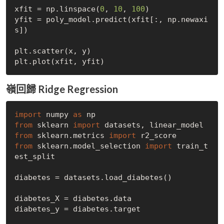
xfit = np.linspace(
0
, 
10
, 
100
)

yfit = poly_model.predict(xfit[:, np.newaxi
s])

plt.scatter(x, y)

嶺回歸 Ridge Regression
import
 numpy 
as
from
 sklearn 
import
from
 sklearn.metrics 
import
from
 sklearn.model_selection 
import
 train_t
est_split

diabetes = datasets.load_diabetes()

diabetes_X = diabetes.data

diabetes_y = diabetes.target
