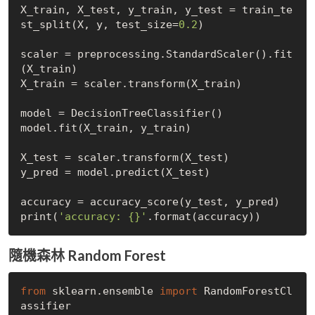
X_train, X_test, y_train, y_test = train_te
st_split(X, y, test_size=
0.2
)

scaler = preprocessing.StandardScaler().fit
(X_train)

X_train = scaler.transform(X_train)

model = DecisionTreeClassifier()

model.fit(X_train, y_train)

X_test = scaler.transform(X_test)

y_pred = model.predict(X_test)

accuracy = accuracy_score(y_test, y_pred)

print(
'accuracy: {}'
隨機森林 Random Forest
from
 sklearn.ensemble 
import
 RandomForestCl