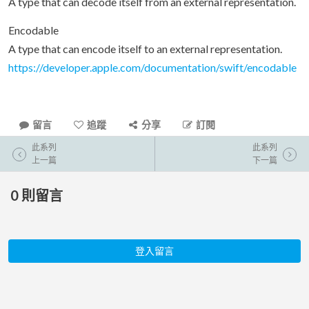
A type that can decode itself from an external representation.
Encodable
A type that can encode itself to an external representation.
https://developer.apple.com/documentation/swift/encodable
留言
追蹤
分享
訂閱
此系列
此系列
上一篇
下一篇
0
則留言
登入留言