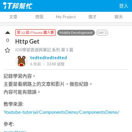
登入
文章
問答
My Project
徵才
聊天
Mobile Development
DAY
2
第 12 屆 iThome 鐵人賽
0
Http Get
iOS學習資源與筆記
系列 第
3
篇
tedtedtedtedted
6 年前
‧
3248
瀏覽
記錄學習內容。
主要是看網路上的文章和影片，做些紀錄。
內容可能有錯誤。
教學來源:
Youtube-tutorial/ComponentsDemo/ComponentsDemo/
參考:
queryItems