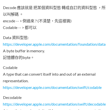
Decode 應該就是 把某個資料型態 轉成自訂的資料型態 ，所
以叫解碼 。
encode -- > 倒過來 ? (不清楚，先這樣猜)
Codable -- > 都可以
Data 資料型態:
https://developer.apple.com/documentation/foundation/data
A byte buffer in memory.
記憶體存的byte。
Codable
A type that can convert itself into and out of an external
representation.
https://developer.apple.com/documentation/swift/codable
Decodable
https://developer.apple.com/documentation/swift/decodable