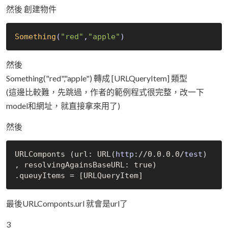
然後 創建物件
Something
(
"red"
,
"apple"
)
然後
Something("red","apple") 轉成 [URLQueryItem] 類型
(這邊比較難，先跳過，作者的範例程式很完整，改一下
model和網址，就直接拿來用了)
然後
URLComponts (url: 
URL(
http
:
/
/
0.0.0.0
/
test
)
, resolvingAgainsBaseURL: 
true
) 

.queuyItems = 
[URLQ
ueryItem
]
最後URLComponts.url 就會是url了
3