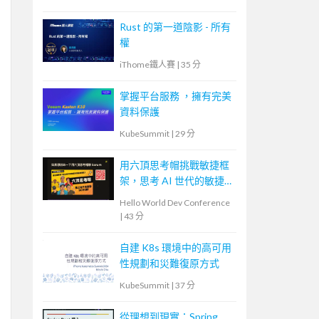
Rust 的第一道陰影 - 所有
權
iThome鐵人賽
|
35 分
掌握平台服務 ，擁有完美
資料保護
KubeSummit
|
29 分
用六頂思考帽挑戰敏捷框
架，思考 AI 世代的敏捷
未來
Hello World Dev Conference
|
43 分
自建 K8s 環境中的高可用
性規劃和災難復原方式
KubeSummit
|
37 分
從理想到現實：Spring