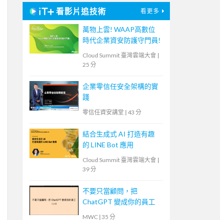
看影片追技術
看更多
萬物上雲! WAAP高數位
時代企業資安防護守門員!
Cloud Summit 臺灣雲端大會
|
25 分
企業零信任安全架構的實
踐
零信任資安講堂
|
43 分
結合生成式 AI 打造有趣
的 LINE Bot 應用
Cloud Summit 臺灣雲端大會
|
39 分
不要只當顧問，把
ChatGPT 變成你的員工
MWC
|
35 分