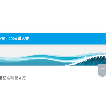
天室
2026 鐵人賽
DAY
3
筆記
系列 第
4
篇