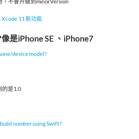
版時，不會升級到minorVersion
Xcode 11 新功能
iPhone SE 、iPhone7
hone/device model?
看到的是1.0
 build number using Swift?