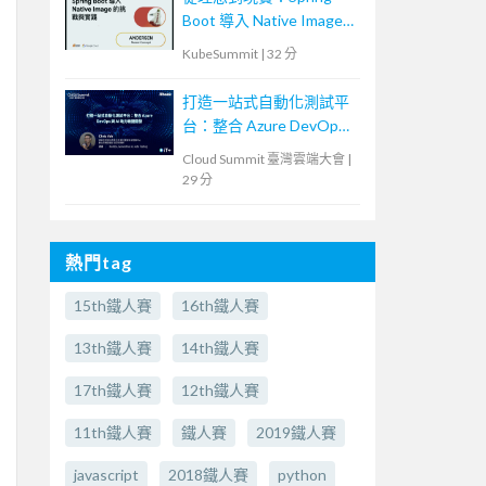
Boot 導入 Native Image
的挑戰與實踐
KubeSummit
|
32 分
打造一站式自動化測試平
台：整合 Azure DevOps
與 AI 助力敏捷開發
Cloud Summit 臺灣雲端大會
|
29 分
熱門tag
15th鐵人賽
16th鐵人賽
13th鐵人賽
14th鐵人賽
17th鐵人賽
12th鐵人賽
11th鐵人賽
鐵人賽
2019鐵人賽
javascript
2018鐵人賽
python