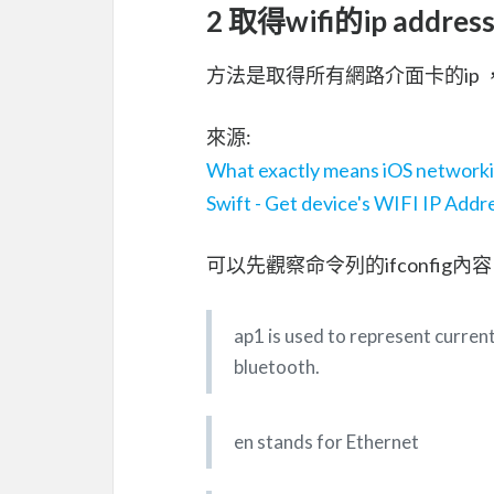
2 取得wifi的ip addres
方法是取得所有網路介面卡的ip ，
來源:
What exactly means iOS networkin
Swift - Get device's WIFI IP Addr
可以先觀察命令列的ifconfig內容 
ap1 is used to represent current
bluetooth.
en stands for Ethernet