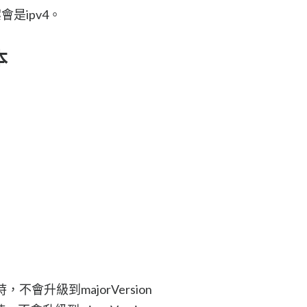
案會是ipv4。
本
改版時，不會升級到majorVersion