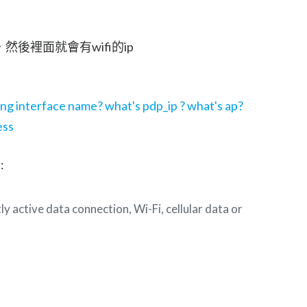
s
然後裡面就會有wifi的ip
g interface name? what's pdp_ip ? what's ap?
ess
:
ly active data connection, Wi-Fi, cellular data or