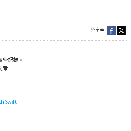
分享至
做些紀錄。
文章
th Swift