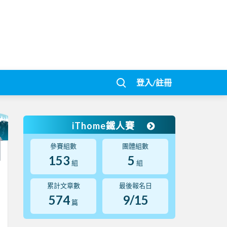
登入/註冊
iThome鐵人賽
參賽組數
團體組數
153
5
組
組
累計文章數
最後報名日
574
9/15
篇