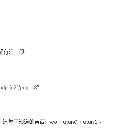
d
註解有這一段:
,"pdp_ip2","pdp_ip3"]
道的東西: llwo 、utun0 、utun1 。