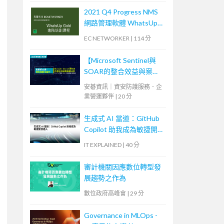
2021 Q4 Progress NMS
網路管理軟體 WhatsUp
Gold 進階培訓課程 (2)
EC NETWORKER
|
114 分
【Microsoft Sentinel與
SOAR的整合效益與案例
分享】
安碁資訊｜資安防護服務．企
業營運夥伴
|
20 分
生成式 AI 當道：GitHub
Copilot 助我成為敏捷開
發達人
IT EXPLAINED
|
40 分
審計機關因應數位轉型發
展趨勢之作為
數位政府高峰會
|
29 分
Governance in MLOps -