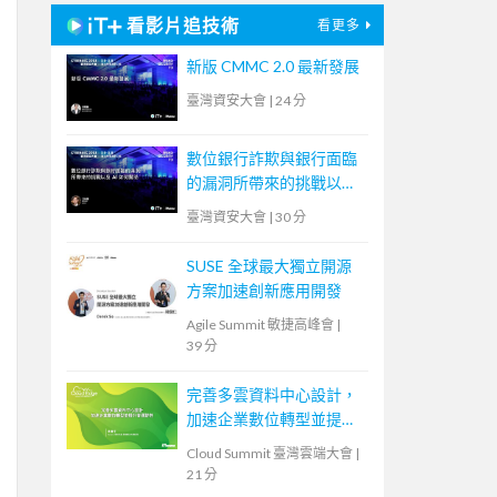
看影片追技術
看更多
新版 CMMC 2.0 最新發展
臺灣資安大會
|
24 分
數位銀行詐欺與銀行面臨
的漏洞所帶來的挑戰以及
AI 如何幫助
臺灣資安大會
|
30 分
SUSE 全球最大獨立開源
方案加速創新應用開發
Agile Summit 敏捷高峰會
|
39 分
完善多雲資料中心設計，
加速企業數位轉型並提升
營運韌性
Cloud Summit 臺灣雲端大會
|
21 分