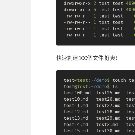
drwxrwxr-x 
2
 test test 
409
drwxr-xr-x 
6
 test test 
409
-rw-rw-r-- 
1
 test test    
-rw-rw-r-- 
1
 test test    
-rw-rw-r-- 
1
 test test    
-rw-rw-r-- 
1
 test test    
快速創建100個文件,好爽!
test
@test
:~/demo
$ 
touch te
test
@test
:~/demo
$ 
ls

test100.md  test25.md  tes
test10.md   test26.md  tes
test11.md   test27.md  tes
test12.md   test28.md  tes
test13.md   test29.md  tes
test14.md   test2.md   tes
test15.md   test30.md  tes