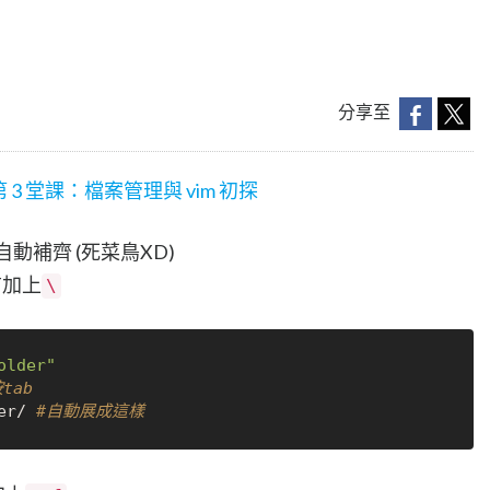
分享至
- 第 3 堂課：檔案管理與 vim 初探
動補齊 (死菜鳥XD)
前加上
\
older"
tab
er/ 
#自動展成這樣