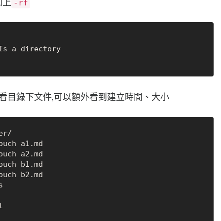
加上
-rf
看目錄下文件,可以額外看到建立時間、大小
r/

ouch a1.md

ouch a2.md

ouch b1.md

ouch b2.md




