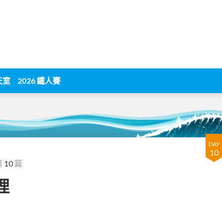
天室
2026 鐵人賽
DAY
10
第
10
篇
理