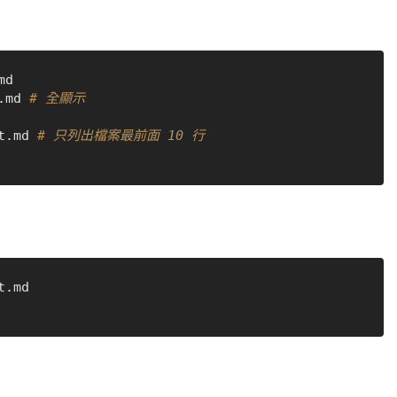
d

.md 
# 全顯示
t.md 
# 只列出檔案最前面 10 行
.md
