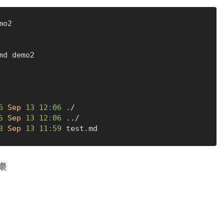
o2

md demo2

6
Sep
13
12
:
06
 ./

6
Sep
13
12
:
06
 ../

8
Sep
13
11
:
59
樂