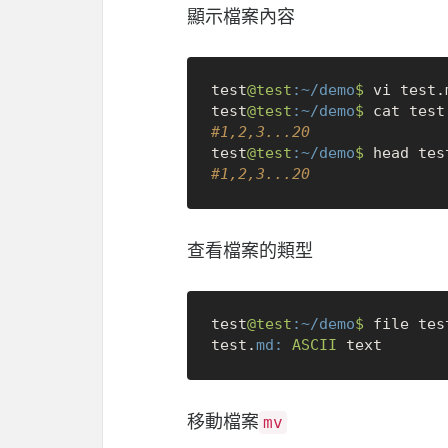
顯示檔案內容
test
@test
:~/demo
$ 
vi test.m
test
@test
:~/demo
$ 
cat test
#1,2,3...20
test
@test
:~/demo
$ 
head tes
#1,2,3...20
查看檔案的類型
test
@test
:~/demo
$ 
file test
test.
md:
ASCII
移動檔案
mv