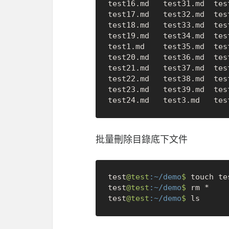
test16.md   test31.md  tes
test17.md   test32.md  tes
test18.md   test33.md  tes
test19.md   test34.md  tes
test1.md    test35.md  tes
test20.md   test36.md  tes
test21.md   test37.md  tes
test22.md   test38.md  tes
test23.md   test39.md  tes
批量刪除目錄底下文件
test
@test
:~/demo
$ 
touch te
test
@test
:~/demo
$ 
rm *

test
@test
:~/demo
$ 