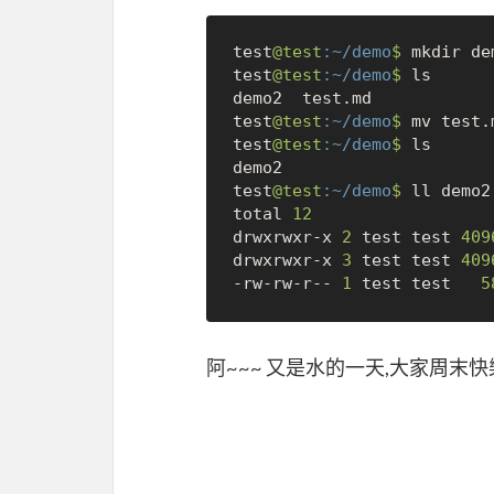
test
@test
:~/demo
$ 
mkdir dem
test
@test
:~/demo
$ 
ls

demo2  test.md

test
@test
:~/demo
$ 
mv test.
test
@test
:~/demo
$ 
ls

demo2

test
@test
:~/demo
$ 
ll demo2

total 
12
drwxrwxr-x 
2
 test test 
409
drwxrwxr-x 
3
 test test 
409
-rw-rw-r-- 
1
 test test   
5
阿~~~ 又是水的一天,大家周末快