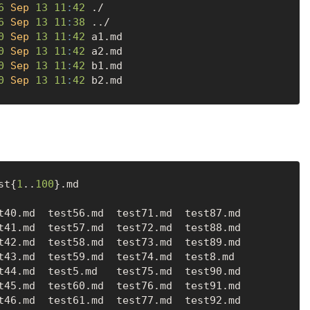
6
Sep
13
11
:
42
 ./

6
Sep
13
11
:
38
 ../

0
Sep
13
11
:
42
 a1.md

0
Sep
13
11
:
42
 a2.md

0
Sep
13
11
:
42
 b1.md

0
Sep
13
11
:
42
st{
1
..
100
}.md

t40.md  test56.md  test71.md  test87.md

t41.md  test57.md  test72.md  test88.md

t42.md  test58.md  test73.md  test89.md

t43.md  test59.md  test74.md  test8.md

t44.md  test5.md   test75.md  test90.md

t45.md  test60.md  test76.md  test91.md

t46.md  test61.md  test77.md  test92.md
