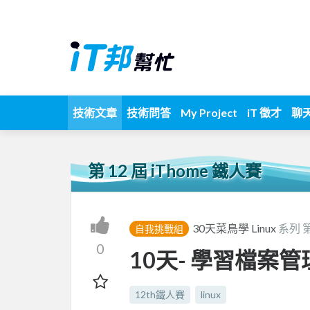
技術文章
技術問答
My Project
iT 徵才
聊
第 12 屆 iThome 鐵人賽
30天菜鳥學 Linux
系列 
自我挑戰組
0
10天- 學習檔案管
12th鐵人賽
linux