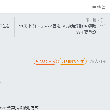
檢舉
下一篇
上下左右
11天-搞好 Hyper-V 固定 IP , 避免浮動 IP 導致
SSH 要重設
76
人訂閱
訂閱系列文
RSS系列文
料
，使用 man 查詢指令使用方式