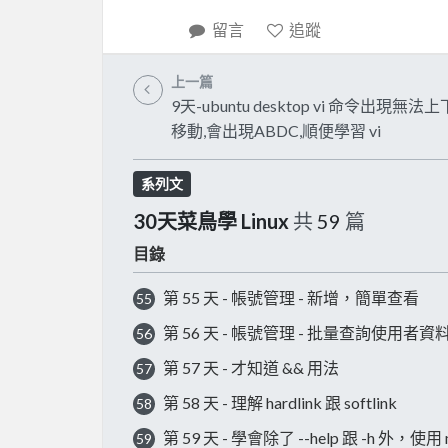
留言
追蹤
上一篇
9天-ubuntu desktop vi 命令出現無法
移動,會出現ABDC,順便學習 vi
系列文
30天菜鳥學 Linux
共
59
篇
目錄
第 55 天 - 帳號管理 - 新增，簡單查看
55
第 56 天 - 帳號管理 - 批量查詢使用者資
56
第 57 天 - 才知道 && 用法
57
第 58 天 - 理解 hardlink 跟 softlink
58
第 59 天 - 學會除了 --help 跟 -h 外
59