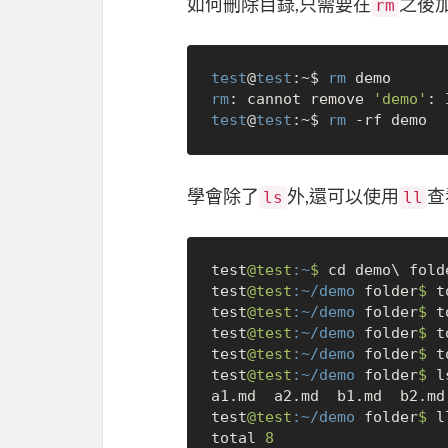
如何刪除目錄,只需要在
之後
rm
test
@
test
:~$ 
rm
rm
: cannot remove 
'demo'
test
@
test
:~$ 
rm
學會除了
外,還可以使用
查
ls
ll
test
@test
:~
$ 
cd demo\ folde
test
@test
:~/demo
 folder
$ 
t
test
@test
:~/demo
 folder
$ 
t
test
@test
:~/demo
 folder
$ 
t
test
@test
:~/demo
 folder
$ 
t
test
@test
:~/demo
 folder
$ 
ls
a1.md  a2.md  b1.md  b2.md

test
@test
:~/demo
 folder
$ 
ll
total 
8