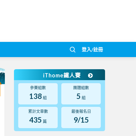
登入/註冊
iThome鐵人賽
參賽組數
團體組數
138
5
組
組
累計文章數
最後報名日
435
9/15
篇