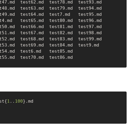
t47.md  test62.md  test78.md  test93.md

t48.md  test63.md  test79.md  test94.md

t49.md  test64.md  test7.md   test95.md

t4.md   test65.md  test80.md  test96.md

t50.md  test66.md  test81.md  test97.md

t51.md  test67.md  test82.md  test98.md

t52.md  test68.md  test83.md  test99.md

t53.md  test69.md  test84.md  test9.md

t54.md  test6.md   test85.md

st{
1
..
100
}.md
