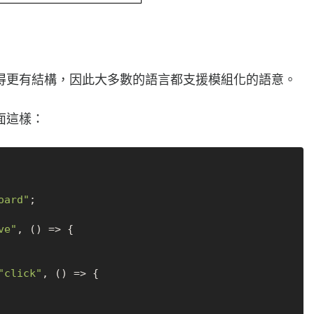
得更有結構，因此大多數的語言都支援模組化的語意。
面這樣：
oard"
;

ve"
, 
() =>
 {

"click"
, 
() =>
 {
