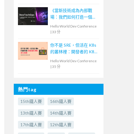
《當新技術成為內部戰
場：我們如何打造一個能
共生的技術生態圈？》—
Hello World Dev Conference
NeoTech Ops
|
33 分
你不是 SRE，但活在 K8s
的叢林裡：開發者的 K8s
求生指南
Hello World Dev Conference
|
35 分
熱門tag
15th鐵人賽
16th鐵人賽
13th鐵人賽
14th鐵人賽
17th鐵人賽
12th鐵人賽