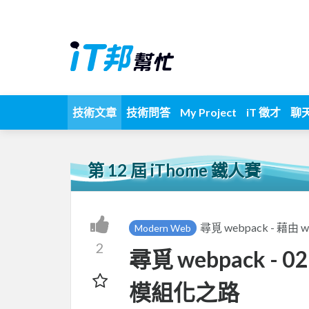
技術文章
技術問答
My Project
iT 徵才
聊
第 12 屆 iThome 鐵人賽
尋覓 webpack - 
Modern Web
2
尋覓 webpack - 02 
模組化之路