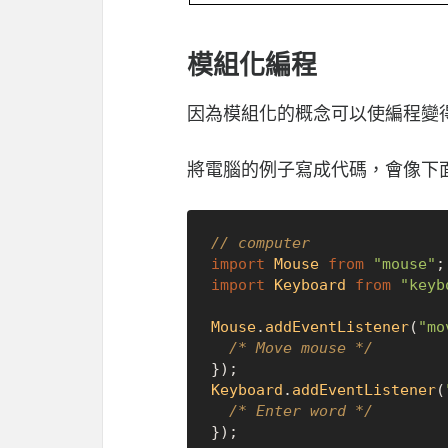
模組化編程
因為模組化的概念可以使編程變
將電腦的例子寫成代碼，會像下
// computer
import
Mouse
from
"mouse"
import
Keyboard
from
"keyb
Mouse
.
addEventListener
(
"mo
/* Move mouse */
Keyboard
.
addEventListener
(
/* Enter word */