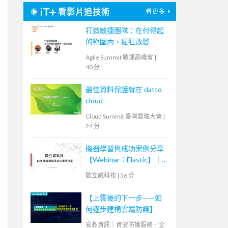
看影片追技術
看更多
打造敏捷團隊：在付得起
的範圍內，瘋狂改變
Agile Summit 敏捷高峰會
|
40 分
最佳資料保護就在 datto
cloud
Cloud Summit 臺灣雲端大會
|
24 分
機器學習與成功案例分享
【Webinar：Elastic】｜
歐立威科技
歐立威科技
|
56 分
【上雲後的下一步——如
何逐步建構雲端防護】
安碁資訊｜資安防護服務．企