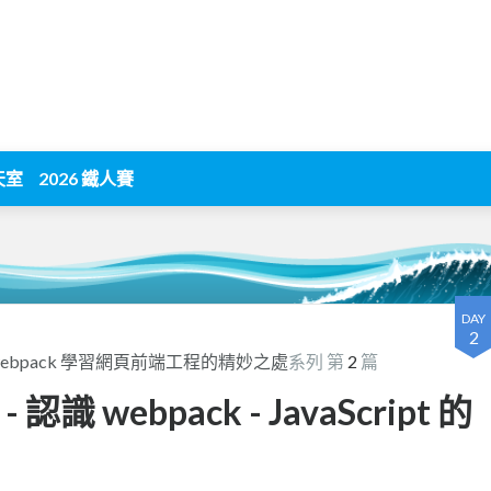
天室
2026 鐵人賽
DAY
2
藉由 webpack 學習網頁前端工程的精妙之處
系列 第
2
篇
- 認識 webpack - JavaScript 的