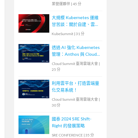
業營運夥伴
|
45 分
大規模 Kubernetes 運維
甘苦談：關於自建、雲端
和 CI/CD 的那些大小事
KubeSummit
|
31 分
透過 AI 強化 Kubernetes
管理：Anthos 與 Cloud
Inference API 的結合
Cloud Summit 臺灣雲端大會
|
25 分
利用雲平台，打造雲端量
化交易系統！
Cloud Summit 臺灣雲端大會
|
30 分
國泰 2024 SRE Shift-
Right 的發展策略
SRE CONFERENCE
|
35 分