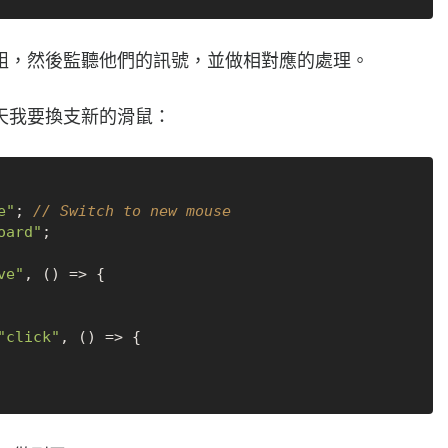
組，然後監聽他們的訊號，並做相對應的處理。
天我要換支新的滑鼠：
e"
; 
// Switch to new mouse
oard"
;

ve"
, 
() =>
 {

"click"
, 
() =>
 {
