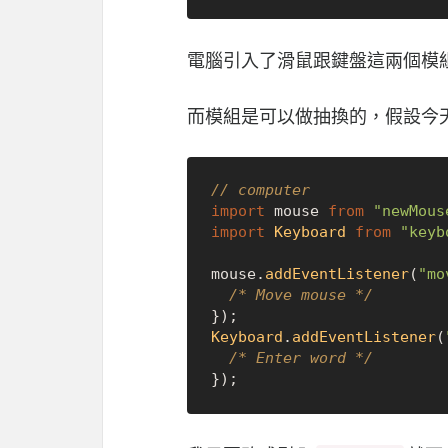
電腦引入了滑鼠跟鍵盤這兩個模
而模組是可以做抽換的，假設今
// computer
import
 mouse 
from
"newMous
import
Keyboard
from
"keyb
mouse.
addEventListener
(
"mo
/* Move mouse */
Keyboard
.
addEventListener
(
/* Enter word */