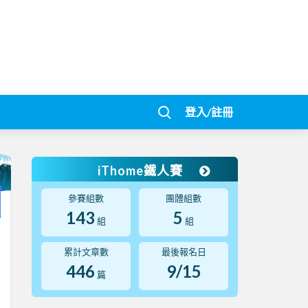
登入/註冊
iThome鐵人賽
參賽組數
團體組數
143
5
組
組
累計文章數
最後報名日
446
9/15
篇