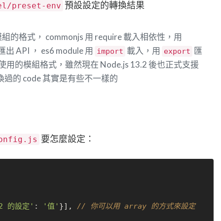
預設設定的轉換結果
el/preset-env
s 的模組的格式， commonjs 用 require 載入相依性，用
匯出 API ， es6 module 用
載入，用
匯
import
export
js 所使用的模組格式，雖然現在 Node.js 13.2 後也正式支援
跟轉換過的 code 其實是有些不一樣的
要怎麼設定：
onfig.js
 2 的設定'
: 
'值'
}], 
// 你可以用 array 的方式來設定 