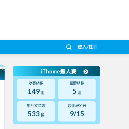
登入/註冊
iThome鐵人賽
參賽組數
團體組數
149
5
組
組
累計文章數
最後報名日
533
9/15
篇