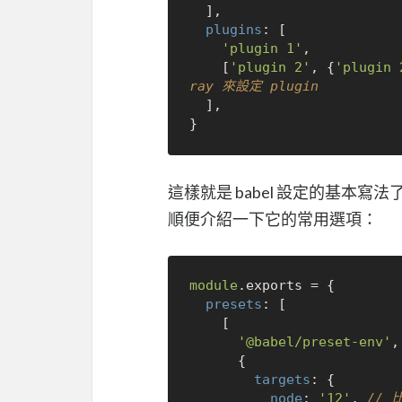
  ],

plugins
: [

'plugin 1'
,

    [
'plugin 2'
, {
'plugin
ray 來設定 plugin
  ],

這樣就是 babel 設定的基本寫
順便介紹一下它的常用選項：
module
.
exports
 = {

presets
: [

    [

'@babel/preset-env'
,

      {

targets
: {

node
: 
'12'
, 
// 