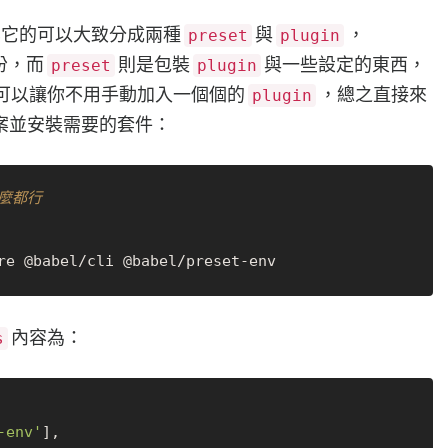
，其它的可以大致分成兩種
與
，
preset
plugin
份，而
則是包裝
與一些設定的東西，
preset
plugin
可以讓你不用手動加入一個個的
，總之直接來
plugin
案並安裝需要的套件：
什麼都行
re @babel/cli @babel/preset-env
內容為：
s
-env'
],
