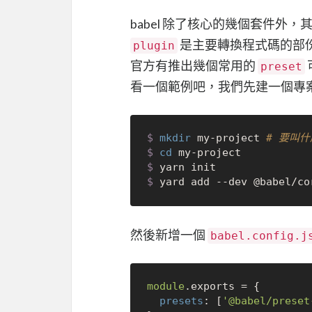
babel 除了核心的幾個套件外
是主要轉換程式碼的部
plugin
官方有推出幾個常用的
preset
看一個範例吧，我們先建一個專
$ 
mkdir
 my-project 
# 要叫
$ 
cd
 my-project
$ 
yarn init
$ 
yard add --dev @babel/co
然後新增一個
babel.config.j
module
.
exports
 = {

presets
: [
'@babel/preset