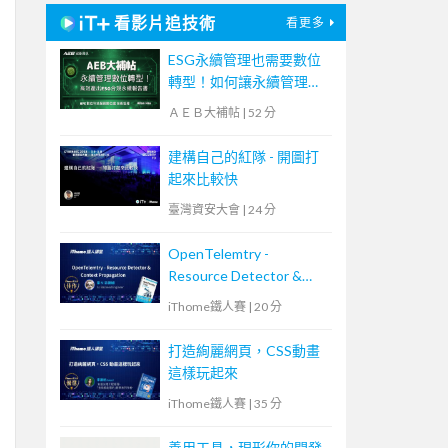
看影片追技術
看更多
ESG永續管理也需要數位
轉型！如何讓永續管理既
高效又符合國際標章？
ＡＥＢ大補帖
|
52 分
【宏碁資訊網路學堂】
建構自己的紅隊 - 開圖打
起來比較快
臺灣資安大會
|
24 分
OpenTelemtry -
Resource Detector &
Context Propagation
iThome鐵人賽
|
20 分
打造絢麗網頁，CSS動畫
這樣玩起來
iThome鐵人賽
|
35 分
善用工具，現形你的開發