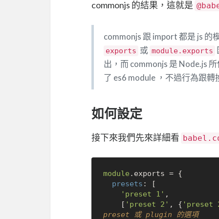
commonjs 的結果，這就是
@bab
commonjs 跟 import 都是 j
或
exports
module.exports
出，而 commonjs 是 Node.
了 es6 module ，不過行為
如何設定
接下來我們先來詳細看
babel.c
module
.
exports
 = {

presets
: [

'preset 1'
,

    [
'preset 2'
, {
'preset
preset 或 plugin 的選項