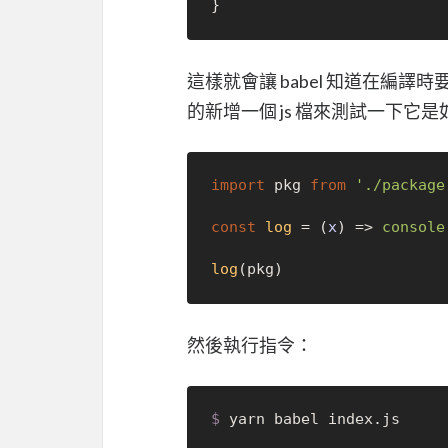
這樣就會讓 babel 知道在編譯時
的新增一個 js 檔來測試一下
import
 pkg 
from
'./package
const
log
 = (
x
) => 
console
log
然後執行指令：
$ 
yarn babel index.js