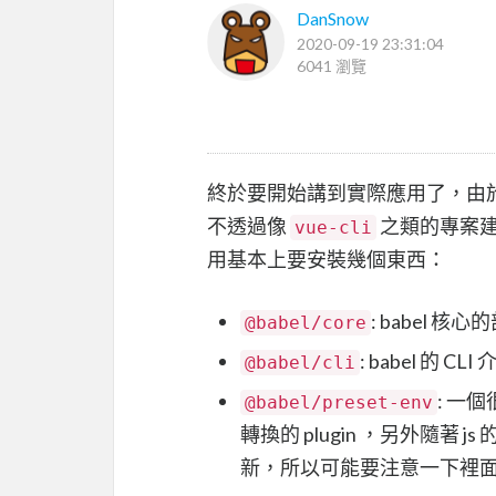
DanSnow
2020-09-19 23:31:04
6041 瀏覽
終於要開始講到實際應用了，由於 ba
不透過像
之類的專案建
vue-cli
用基本上要安裝幾個東西：
: babel 
@babel/core
: babel 的
@babel/cli
: 一個
@babel/preset-env
轉換的 plugin ，另外隨著 
新，所以可能要注意一下裡