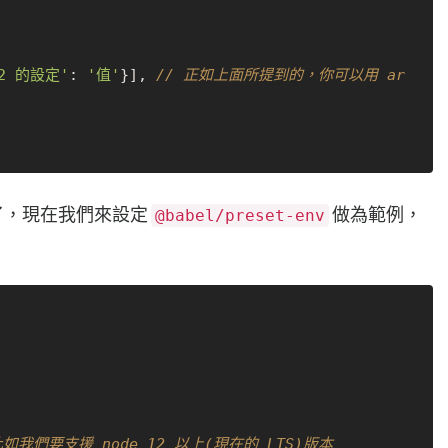
 2 的設定'
: 
'值'
}], 
// 正如上面所提到的，你可以用 ar
法了，現在我們來設定
做為範例，
@babel/preset-env
比如我們要支援 node 12 以上(現在的 LTS)版本