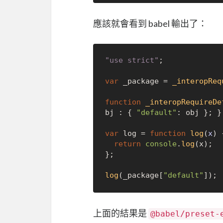
應該就會看到 babel 輸出了：
"use strict"
;

var
 _package = 
_interopReq
function
_interopRequireDe
bj : { 
"default"
: obj }; }

var
 log = 
function
log
(
x
) {
return
console
.
log
(x);

};

log
(_package[
"default"
上面的結果是
@babel/preset-