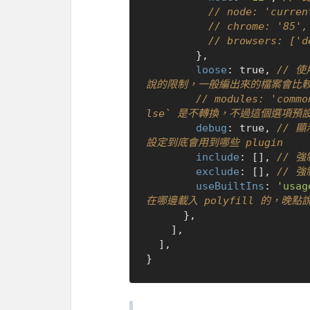
// node: 'curr
// chrome: '8
// browsers: [
        },

loose
: 
true
, 
// 
說的限制，一般編出來的檔案會比
// modules: 'co
lse` 是不轉換，不過這個選項預設
debug
: 
true
, 
// 
設定到底會用到哪些 plugin
include
: [], 
// 強
exclude
: [], 
// 強
useBuiltIns
: 
'usag
在哪邊載入 polyfill 的，晚點
      },

    ],

  ],
