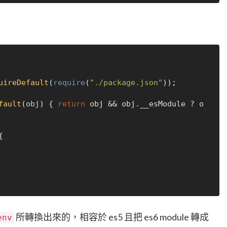
uireDefault
(
require
(
"./package.json"
));

fault
(
obj
) { 
return
 obj && obj.
__esModule
 ? o


所轉換出來的，相容於 es5 且把 es6 module 轉成
env