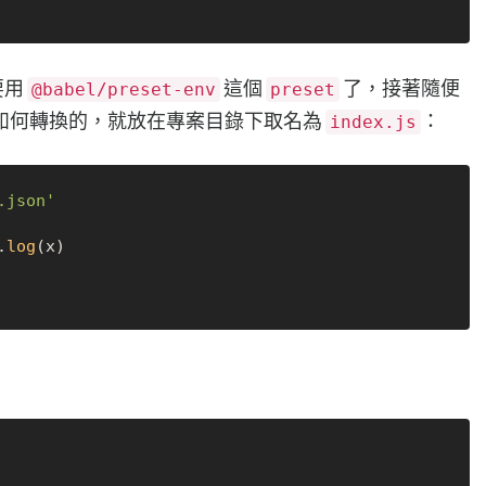
要用
這個
了，接著隨便
@babel/preset-env
preset
它是如何轉換的，就放在專案目錄下取名為
：
index.js
.json'
.
log
(x)
