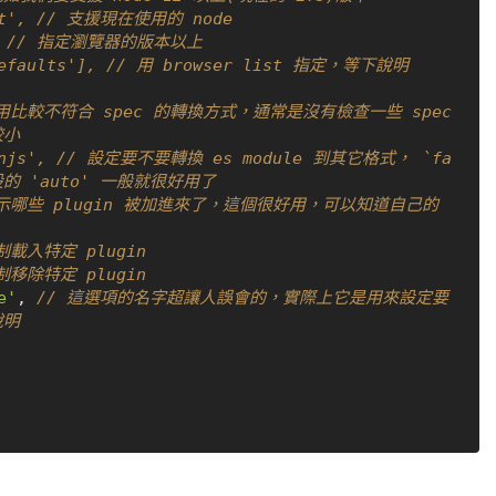
ent', // 支援現在使用的 node
5', // 指定瀏覽器的版本以上
'defaults'], // 用 browser list 指定，等下說明
使用比較不符合 spec 的轉換方式，通常是沒有檢查一些 spec 
較小
mmonjs', // 設定要不要轉換 es module 到其它格式， `fa
的 'auto' 一般就很好用了
顯示哪些 plugin 被加進來了，這個很好用，可以知道自己的
制載入特定 plugin
制移除特定 plugin
e'
, 
// 這選項的名字超讓人誤會的，實際上它是用來設定要
說明