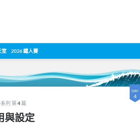
天室
2026 鐵人賽
DAY
4
冊
系列 第
4
篇
的使用與設定