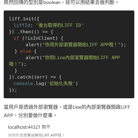
既然回傳的型別是boolean，就可以用結果去做判斷。
liff.init({

liffId
: 
'後台取得的LIFF ID'
}) .then(
()
 =>
 {

if
 (!isInClient) {

      alert(
"你用外部瀏覽器開始LIFF APP哦！"
);

  } 
else
 {

      alert(
"你用Line內部瀏覽器開始LIFF APP
哦！"
);

  }

}).catch(
(
err
) =>
 {

console
.log(
'初始化失敗'
)

當用戶是透過外部瀏覽器，或是Line的內部瀏覽器開啟LIFF
APP，分別要做什麼事。