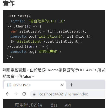
實作
liff.init({

liffId
: 
'後台取得的LIFF ID'
}) .then(
()
 =>
 {

var
 isInClient = liff.isInClient();

console
.log(
'isInClient'
, isInClient);

　$(
'#isInClient'
).val(isInClient);

}).catch(
(
err
) =>
 {

console
.log(
'初始化失敗'
)

利用電腦實測，由於是從Chrome瀏覽器執行LIFF APP，所以
結果會回傳
false
。