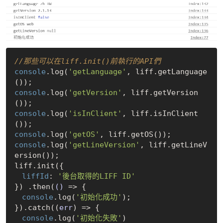
//那些可以在liff.init()前執行的API們
console
.log(
'getLanguage'
, liff.getLanguage
console
.log(
'getVersion'
, liff.getVersion
console
.log(
'isInClient'
, liff.isInClient
console
.log(
'getOS'
console
.log(
'getLineVersion'
, liff.getLineV
ersion());

liff.init({

liffId
: 
'後台取得的LIFF ID'
}) .then(
()
 =>
 {

console
.log(
'初始化成功'
);

}).catch(
(
err
) =>
 {

console
.log(
'初始化失敗'
)
