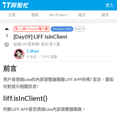
登入
文章
問答
My Project
徵才
聊天
Modern Web
DAY
9
第 12 屆 iThome 鐵人賽
3
[Day09] LIFF IsInClient
認識LIFF容易嗎?
系列 第
9
篇
C.Shan
6 年前
‧
5590
瀏覽
前言
用戶是透過Line的內部瀏覽器開啟LIFF APP的嗎? 若非，要如
何對提示相關訊息?
liff.isInClient()
判斷LIFF APP是否透過Line內部瀏覽器開啟。