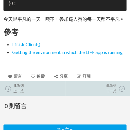
今天是平凡的一天，噢不，參加鐵人賽的每一天都不平凡。
參考
liff.isInClient()
Getting the environment in which the LIFF app is running
留言
追蹤
分享
訂閱
此系列
此系列
上一篇
下一篇
0
則留言
登入留言