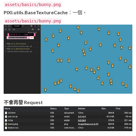
assets/basics/bunny.png
PIXI.utils.BaseTextureCache
：一個，
assets/basics/bunny.png
不會再發 Request