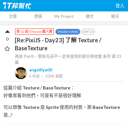
登入
文章
問答
My Project
徵才
聊天
Modern Web
DAY
23
第 12 屆 iThome 鐵人賽
0
[Re:PixiJS - Day23] 了解 Texture /
BaseTexture
再談 PixiJS，那些先前不一定有提到的部分與地雷
系列 第
23
篇
angelliya00
6 年前
‧
2068
瀏覽
這篇介紹
Texture
/
BaseTexture
：
好像常看到他們，可是有不是很好理解
可以想像
Texture
是
Sprite
使用的材質，那
BaseTexture
是...?