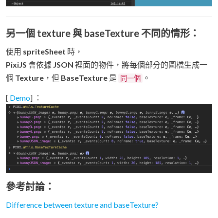
另一個
texture
與
baseTexture
不同的情形：
使用
spriteSheet
時，
PixiJS
會依據
JSON
裡面的物件，將每個部分的圖檔生成一
個
Texture
，但
BaseTexture
是
。
同一個
[
Demo
] ：
參考討論：
Difference between texture and baseTexture?