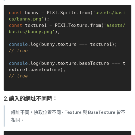
const
 bunny = PIXI.Sprite.from(
'assets/basi
cs/bunny.png'
const
 texture1 = PIXI.Texture.from(
'assets/
basics/bunny.png'
);

console
// true
console
.log(bunny.texture.baseTexture === t
// true
2. 讀入的
網址不同
時：
網址不同，快取位置不同 -
Texture
與
BaseTexture
皆不
相同。