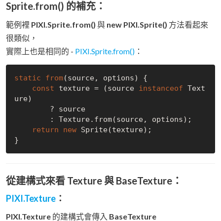
Sprite.from() 的補充：
範例裡
PIXI.Sprite.from()
與
new PIXI.Sprite()
方法看起來
很類似，
實際上也是相同的 -
PIXI.Sprite.from()
：
static
from
(source, options) {

const
 texture = (source 
instanceof
 Text
ure)

        ? source

        : Texture.from(source, options);

return
new
 Sprite(texture);

從建構式來看 Texture 與 BaseTexture：
PIXI.Texture
：
PIXI.Texture
的建構式會傳入
BaseTexture