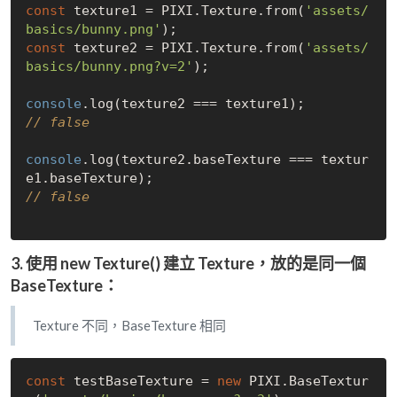
const
 texture1 = PIXI.Texture.from(
'assets/
basics/bunny.png'
const
 texture2 = PIXI.Texture.from(
'assets/
basics/bunny.png?v=2'
);

console
// false
console
.log(texture2.baseTexture === textur
// false
3. 使用
new Texture()
建立
Texture
，放的是同一個
BaseTexture
：
Texture 不同，BaseTexture 相同
const
 testBaseTexture = 
new
 PIXI.BaseTextur