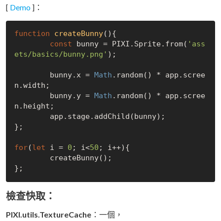
[
Demo
]：
function
createBunny
(
)
{

const
 bunny = PIXI.Sprite.from(
'ass
ets/basics/bunny.png'
);

	bunny.x = 
Math
.random() * app.scree
n.width;

	bunny.y = 
Math
.random() * app.scree
n.height;

	app.stage.addChild(bunny);

};

for
(
let
 i = 
0
; i<
50
; i++){

	createBunny();

檢查快取：
PIXI.utils.TextureCache
：一個，