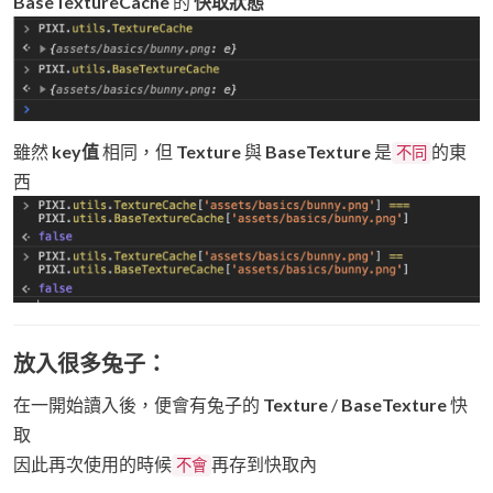
BaseTextureCache
的
快取狀態
雖然
key值
相同，但
Texture
與
BaseTexture
是
的東
不同
西
放入很多兔子：
在一開始讀入後，便會有兔子的
Texture
/
BaseTexture
快
取
因此再次使用的時候
再存到快取內
不會