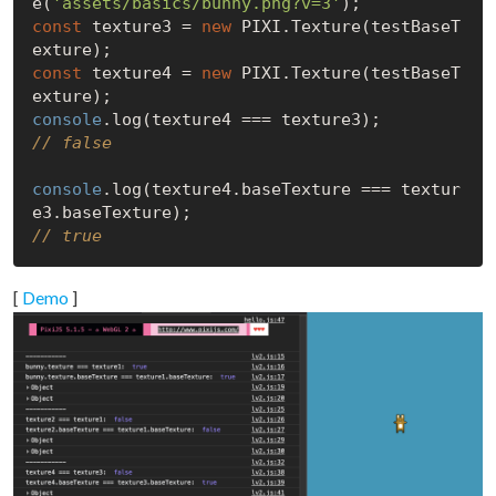
e(
'assets/basics/bunny.png?v=3'
const
 texture3 = 
new
 PIXI.Texture(testBaseT
const
 texture4 = 
new
 PIXI.Texture(testBaseT
console
// false
console
.log(texture4.baseTexture === textur
// true
[
Demo
]