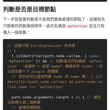
判斷是否是目標節點
下一步就是要判斷是不是我們要做處理的節點了，這邊就先
只簡單的判斷兩個條件，函式名稱是
並且只有
myFunction
傳入一個參數：
// 這邊只寫 CallExpression 的內容
if
 (

  t.isIdentifier(path.node.callee, { 
name
: 
'myFunction'
 }) && 
// 判斷函式的名稱是 `myFunc
tion` ，這邊的 t 就是 babel 傳進來的 types ，可
以回去看一下 plugin 的開頭
// 另外也可以直接判斷 node 的 name 像： t.isI
dentifier(path.node.callee) && path.node.ca
llee.name === 'myFunction'
  path.node.arguments.length < 
2
) { 
// 確定
沒有傳入第二個參數
// 處理目標節點