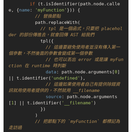
if
 (t.isIdentifier(path.node.calle
e, {
name
: 
'myFunction'
})) {

// 替換節點
          path.replaceWith(

// tpl 是一個函式，只要把 placehol
der 的部份傳進去，就會回傳 AST 給我們
            tpl({

// 這邊要避免使用者並沒有傳入第一
個參數，不然後面的參數會變成第一個參數
// 也可以丟出 error 或是讓 myFun
ction 在 runtime 時判斷
data
: path.node.arguments[
0
] 
|| t.identifier(
'undefined'
),

// 這邊如果使用者自己有提供除錯資
訊就用使用者提供的，不然就用 __filename
source
: path.node.arguments
[
1
] || t.identifier(
'__filename'
)

            })

          )

// 把節點下的 `myFunction` 都標記為
走訪過