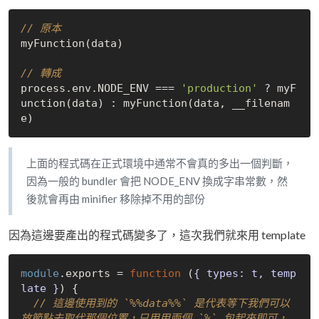
// 原本
myFunction(data)

// 轉成
process.env.NODE_ENV === 
'production'
 ? myF
unction(data) : myFunction(data, __filenam
上面的程式碼在正式環境中通常不會真的多出一個判斷，
因為一般的 bundler 會把 NODE_ENV 換成字串常數，然
後就會再由 minifier 移除掉不用的部份
因為這邊要產出的程式碼變多了，這次我們就來用 template
module
.exports = 
function
 (
{ types: t, temp
late }
) 
{

// 這邊使用到的 `%%data%%` 是代表等下我們可以
放節點去取代那個位置，只用用兩個 `%` 包起來即可，