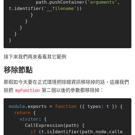
          path.pushContainer(
'arguments'
, 
t.identifier(
'__filename'
))

        }

      }

    }

  }

接下來我們再來看看其它範例
移除節點
那假如今天要在正式環境把除錯資訊移除掉的話，這邊我們
就把
第二個以後的參數都移除掉：
myFunction
module
.exports = 
function
 (
{ types: t }
) 
{

return
 {

visitor
: {

      CallExpression(path) {

if
 (t.isIdentifier(path.node.calle