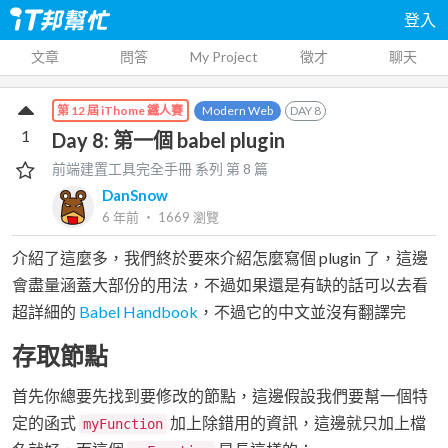
登入
文章
問答
My Project
徵才
聊天
Modern Web
DAY
8
第 12 屆 iThome 鐵人賽
1
Day 8: 第一個 babel plugin
前端建置工具完全手冊
系列 第
8
篇
DanSnow
6 年前
‧
1669
瀏覽
介紹了這麼多，我們終於要來介紹怎麼寫個 plugin 了，這邊
會盡量涵蓋大部份的用法，不過如果還是有缺的話可以去看
超詳細的
Babel Handbook
，不過它的中文並沒有翻譯完
存取節點
首先你總要先找到要修改的節點，這邊假設我們要幫一個特
定的函式
加上除錯用的資訊，這邊就只加上檔
myFunction