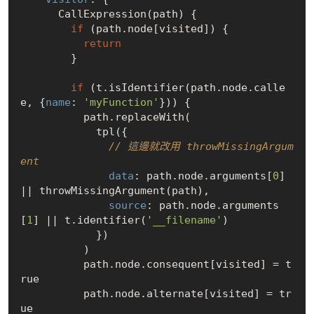
      CallExpression(path) {

if
 (path.node[visited]) {

return
        }

if
 (t.isIdentifier(path.node.calle
e, {
name
: 
'myFunction'
})) {

          path.replaceWith(

            tpl({

// 這邊就改用 throwMissingArgum
ent
data
: path.node.arguments[
0
] 
|| throwMissingArgument(path),

source
: path.node.arguments
[
1
] || t.identifier(
'__filename'
)

            })

          )

          path.node.consequent[visited] = 
t
rue
          path.node.alternate[visited] = 
tr
ue