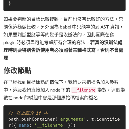
如果要判斷的目標比較複雜，目前也沒有比較好的方法，只
能像這樣做比較，另外因為 babel 中只能拿的到 AST 資訊，
如果要判斷型態等等的幾乎是沒辦法的，因此實際在寫
plugin 時必須盡可能考慮所有合理的寫法，
若真的沒辦法處
理時則要特別告訴使用者必須照著某種格式寫，否則不會處
理
修改節點
在已經找到目標節點的情況下，我們要來把檔名加入參數
中，這邊我們直接加入 node 下的
變數，這個變
__filename
數在 node 的模組中會是那個原始碼檔案的檔名
// 在上面的 if 中
path.pushContainer(
'arguments'
, t.identifie
r({ 
name
: 
'__filename'