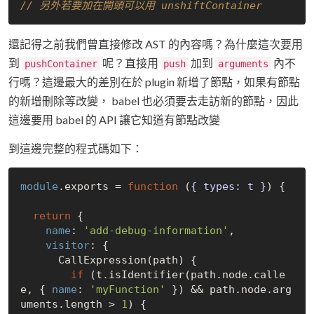
// 另外若要加在開頭可以用 unshiftContainer
還記得之前我們曾直接修改 AST 的內容嗎？為什麼這次要用
到
呢？直接用
加到
內不
pushContainer
push
arguments
行嗎？這邊最大的差別在於 plugin 新增了節點，如果有節點
的新增刪除等改變， babel 也必須要去走訪新的節點，因此
這邊要用 babel 的 API 讓它知道有節點改變
到這邊完整的程式碼如下：
module
.exports = 
function
 (
{ types: t }
) 
{

return
 {

name
: 
'add-debug-information'
,

visitor
: {

      CallExpression(path) {

if
 (t.isIdentifier(path.node.calle
e, { 
name
: 
'myFunction'
 }) && path.node.arg
uments.length > 
1
) {
