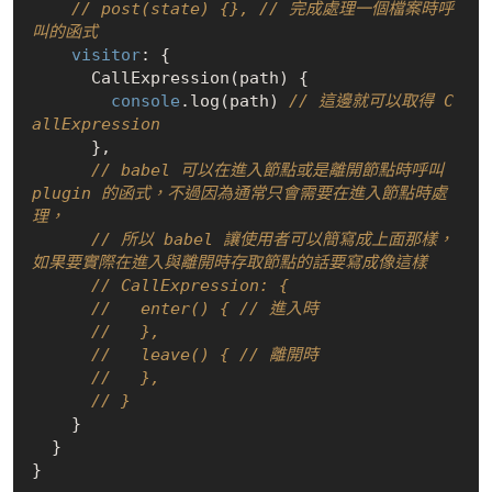
// post(state) {}, // 完成處理一個檔案時呼
叫的函式
visitor
: {

      CallExpression(path) {

console
.log(path) 
// 這邊就可以取得 C
allExpression
      },

// babel 可以在進入節點或是離開節點時呼叫 
plugin 的函式，不過因為通常只會需要在進入節點時處
理，
// 所以 babel 讓使用者可以簡寫成上面那樣，
如果要實際在進入與離開時存取節點的話要寫成像這樣
// CallExpression: {
//   enter() { // 進入時
//   },
//   leave() { // 離開時
//   },
// }
    }

  }
