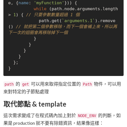
e, {
name
: 
'myFunction'
})) {

while
 (path.node.arguments.length 
> 
1
) { 
// 只要參數數量超過 1 個
            path.get(
`arguments.1`
).remove
() 
// 就把第二個參數移除，而下一個會補上來，所以再
下一次的迴圈會再移除掉下一個
          }

        }

      }

    }

  };

的
可以用來取得指定位置的
物件，可以用
path
get
Path
來對特定的子節點處理
取代節點 & template
這次需求變成了在程式碼內加上對於
的判斷，如
NODE_ENV
果是 production 就不要有除錯資訊，結果像這樣：