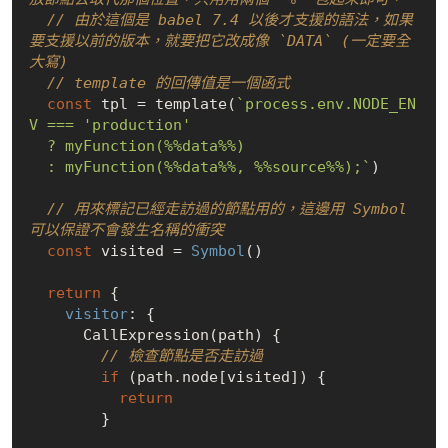
// 由於這個是 babel 7.4 以後才支援的語法，如果
要支援以前的版本，就要把它改成像 `DATA` (一定要全
大寫)
// template 的回傳值是一個函式
const
 tpl = template(
`process.env.NODE_EN
V === 'production'

  ? myFunction(%%data%%)

  : myFunction(%%data%%, %%source%%);`
)

// 用來標記已經走訪過的節點用的，這邊用 Symbol 
可以保證不會發生名稱的衝突
const
 visited = 
Symbol
()

return
 {

visitor
: {

      CallExpression(path) {

// 檢查節點是否走訪過
if
 (path.node[visited]) {

return
        }
