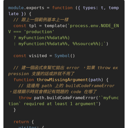
module
.exports = 
function
 (
{ types: t, temp
late }
) 
{

// 跟上一個範例基本上一樣
const
 tpl = template(
`process.env.NODE_EN
V === 'production'

  ? myFunction(%%data%%)

  : myFunction(%%data%%, %%source%%);`
)

const
 visited = 
Symbol
()

// 建一個函式來幫忙拋出 error ，如果 throw ex
pression 支援的話或許就不用了
function
throwMissingArgument
(
path
) 
{

// 這邊用 path 上的 buildCodeFrameError 
，這樣顯示時就會標記有問題的 code 在哪了
throw
 path.buildCodeFrameError(
'`myFunc
tion` required at least 1 argument'
)

  }

return
 {

visitor
: {
