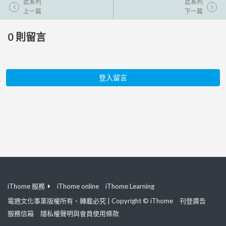
此系列
此系列
上一篇
下一篇
0
則留言
登入留言
iThome 服務
iThome online
iThome Learning
電週文化事業版權所有、轉載必究 | Copyright © iThome
刊登廣告
服務信箱
隱私權聲明與會員使用條款