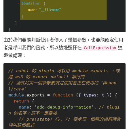
由於我們要能判斷使用者傳入了幾個參數，也要能確定使用
者是呼叫我們的函式，所以這邊選擇在
這
CallExpression
邊做處理：
// babel 的 plugin 可以用 module.exports ，或
是 es6 的 export default 都行的
// 函式的第一個參數數就是使用者正在使用的 `@babe
l/core`
module
.exports = 
function
 (
{ types: t }
) 
{

return
 {

name
: 
'add-debug-information'
, 
// plugi
n 的名字，這不一定要加
// pre(state) {}, // 要處理一個新的檔案時會
呼叫這個函式