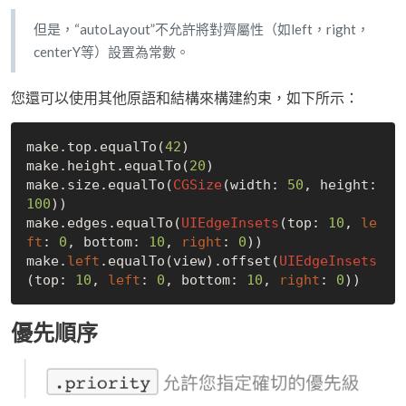
但是，“autoLayout”不允許將對齊屬性（如left，right，
centerY等）設置為常數。
您還可以使用其他原語和結構來構建約束，如下所示：
make.top.equalTo(
42
)

make.height.equalTo(
20
)

make.size.equalTo(
CGSize
(width: 
50
, height: 
100
))

make.edges.equalTo(
UIEdgeInsets
(top: 
10
, 
le
ft
: 
0
, bottom: 
10
, 
right
: 
0
))

make.
left
.equalTo(view).offset(
UIEdgeInsets
(top: 
10
, 
left
: 
0
, bottom: 
10
, 
right
: 
0
優先順序