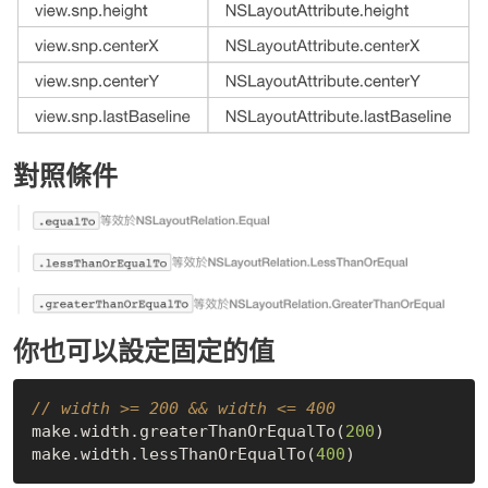
對照條件
你也可以設定固定的值
// width >= 200 && width <= 400
make.width.greaterThanOrEqualTo(
200
)

make.width.lessThanOrEqualTo(
400