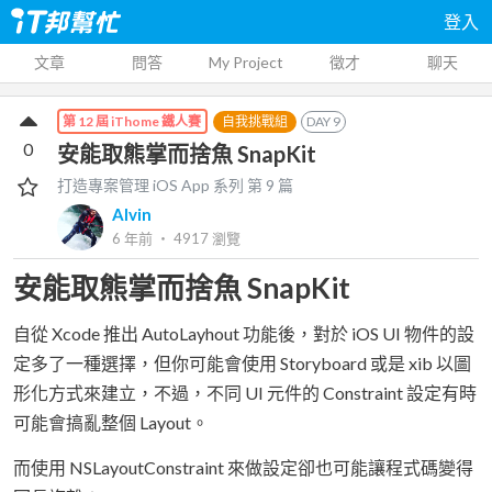
登入
文章
問答
My Project
徵才
聊天
自我挑戰組
DAY
9
第 12 屆 iThome 鐵人賽
0
安能取熊掌而捨魚 SnapKit
打造專案管理 iOS App
系列 第
9
篇
Alvin
6 年前
‧
4917
瀏覽
安能取熊掌而捨魚 SnapKit
自從 Xcode 推出 AutoLayhout 功能後，對於 iOS UI 物件的設
定多了一種選擇，但你可能會使用 Storyboard 或是 xib 以圖
形化方式來建立，不過，不同 UI 元件的 Constraint 設定有時
可能會搞亂整個 Layout。
而使用 NSLayoutConstraint 來做設定卻也可能讓程式碼變得