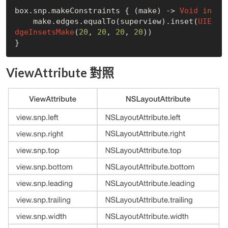
box.snp.makeConstraints { (make) -> 
Void
in
    make.edges.equalTo(superview).inset(
UIE
dgeInsetsMake
(
20
, 
20
, 
20
, 
20
))

ViewAttribute 對照