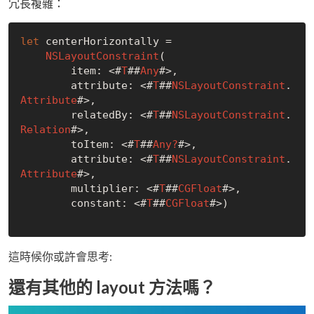
冗長複雜：
let
 centerHorizontally =

NSLayoutConstraint
(

        item: <#
T
##
Any
#>,

        attribute: <#
T
##
NSLayoutConstraint
.
Attribute
#>,

        relatedBy: <#
T
##
NSLayoutConstraint
.
Relation
#>,

        toItem: <#
T
##
Any?
#>,

        attribute: <#
T
##
NSLayoutConstraint
.
Attribute
#>,

        multiplier: <#
T
##
CGFloat
#>,

        constant: <#
T
##
CGFloat
#>)

這時候你或許會思考:
還有其他的 layout 方法嗎？