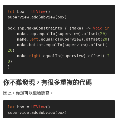
let
 box = 
UIView
()

superview.addSubview(box)

box.snp.makeConstraints { (make) -> 
Void
in
    make.top.equalTo(superview).offset(
20
)

    make.
left
.equalTo(superview).offset(
20
)

    make.bottom.equalTo(superview).offset(-
20
)

    make.
right
.equalTo(superview).offset(-
2
0
)

你不難發現，有很多重複的代碼
因此，你還可以繼續簡寫。
let
 box = 
UIView
()

superview.addSubview(box)
