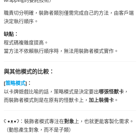
職責切分明確，裝飾者類別僅需完成自己的方法，由客戶端
決定執行順序。
缺點：
程式碼複雜度提高。
當方法不依賴執行順序時，無法用裝飾者模式實作。
與其他模式的比較：
[
策略模式
]：
以卡牌遊戲比喻的話，策略模式是決定要出
哪張怪獸卡
，
而裝飾者模式則是在原有的怪獸卡上，
加上裝備卡
。
ʕ •ᴥ•ʔ：裝飾者模式專注在
對象
上，也就更能客製化需求。
（動態產生對象，而不是子類）