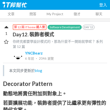
登入
文章
問答
My Project
徵才
聊天
Software Development
DAY
12
第 12 屆 iThome 鐵人賽
1
Day12. 裝飾者模式
你終究都要學設計模式的，那為什麼不一開始就學呢？
系列
第
12
篇
YNCBearz
6 年前
‧
2046
瀏覽
本文同步更新於
blog
Decorator Pattern
動態地將責任附加到對象上。
若要擴展功能，裝飾者提供了比繼承更有彈性的
替代方案。