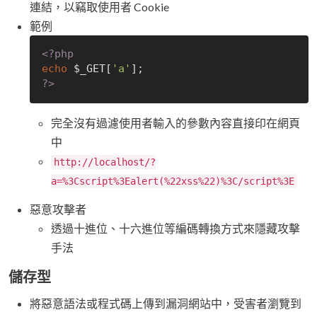
連結，以竊取使用者 Cookie
範例
<?php
echo
 $_GET[
'a'
?>
完全沒有過濾使用者輸入的參數內容直接印在網頁
中
http://localhost/?
a=%3Cscript%3Ealert(%22xss%22)%3C/script%3E
惡意攻擊者
透過十進位、十六進位等編碼轉換方式來隱藏攻擊
手法
儲存型
將惡意語法或程式碼上傳到漏洞網站中，受害者瀏覽到