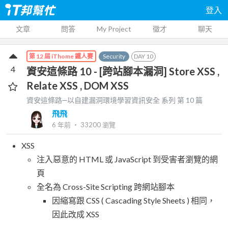
登入
文章
問答
My Project
徵才
聊天
Security
DAY
10
第 12 屆 iThome 鐵人賽
4
資安這條路 10 - [跨站腳本漏洞] Store XSS ,
Relate XSS , DOM XSS
資安這條路─以自建漏洞環境學習資訊安全
系列 第
10
篇
飛飛
6 年前
‧
33200
瀏覽
XSS
注入惡意的 HTML 或 JavaScript 到受害者瀏覽的網
頁
全名為 Cross-Site Scripting 跨網站腳本
因縮寫跟 CSS ( Cascading Style Sheets ) 相同，
因此改成 XSS