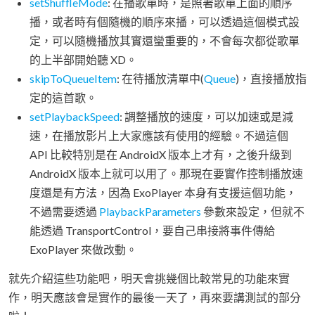
setShuffleMode
: 在播歌單時，是照著歌單上面的順序
播，或者時有個隨機的順序來播，可以透過這個模式設
定，可以隨機播放其實還蠻重要的，不會每次都從歌單
的上半部開始聽 XD。
skipToQueueItem
: 在待播放清單中(
Queue
)，直接播放指
定的這首歌。
setPlaybackSpeed
: 調整播放的速度，可以加速或是減
速，在播放影片上大家應該有使用的經驗。不過這個
API 比較特別是在 AndroidX 版本上才有，之後升級到
AndroidX 版本上就可以用了。那現在要實作控制播放速
度還是有方法，因為 ExoPlayer 本身有支援這個功能，
不過需要透過
PlaybackParameters
參數來設定，但就不
能透過 TransportControl，要自己串接將事件傳給
ExoPlayer 來做改動。
就先介紹這些功能吧，明天會挑幾個比較常見的功能來實
作，明天應該會是實作的最後一天了，再來要講測試的部分