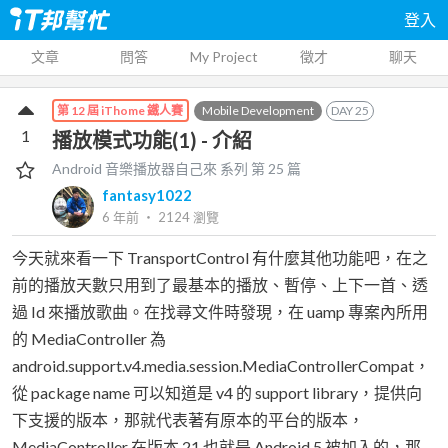
登入
文章
問答
My Project
徵才
聊天
Mobile Development
DAY
25
第 12 屆 iThome 鐵人賽
1
播放模式功能(1) - 介紹
Android 音樂播放器自己來
系列 第
25
篇
fantasy1022
6 年前
‧
2124
瀏覽
今天就來看一下 TransportControl 有什麼其他功能吧，在之
前的播放天數只用到了最基本的播放、暫停、上下一首、透
過 Id 來播放歌曲。在找尋文件時發現，在 uamp 專案內所用
的 MediaController 為
android.support.v4.media.session.MediaControllerCompat，
從 package name 可以知道是 v4 的 support library，提供向
下支援的版本，那就代表著有原本的平台的版本，
MediaController 在版本 21 也就是 Android 5 被加入的，那