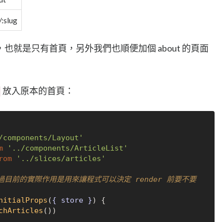
/:slug
就是只有首頁，另外我們也順便加個 about 的頁面
放入原本的首頁：
/components/Layout'
m
'../components/ArticleList'
rom
'../slices/articles'
不過目前的實際作用是用來讓程式可以決定 render 前要不要
nitialProps
(
{ store }
) {

chArticles
())
