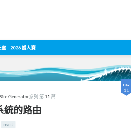
天室
2026 鐵人賽
DAY
11
te Generator
系列 第
11
篇
案系統的路由
react