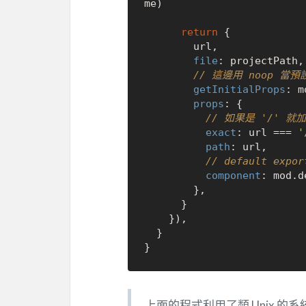
me
)

return
 {

        url,

file
: projectPath,

// 這邊用 noop 
getInitialProps
: m
props
: {

// 如果是 '/' 就加
exact
: url === 
'
path
: url,

// default exp
component
: mod.
d
        },

      }

    }),

  }

上面的程式利用了類 Unix 