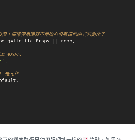
當預設值，這樣使用時就不用擔心沒有這個函式的問題了
od.
getInitialProps
 || noop,

上 exact
/'
,

ort 是元件
efault
,

的系統下的檔案路徑是使用跟網址一樣的
這點，如果在
/