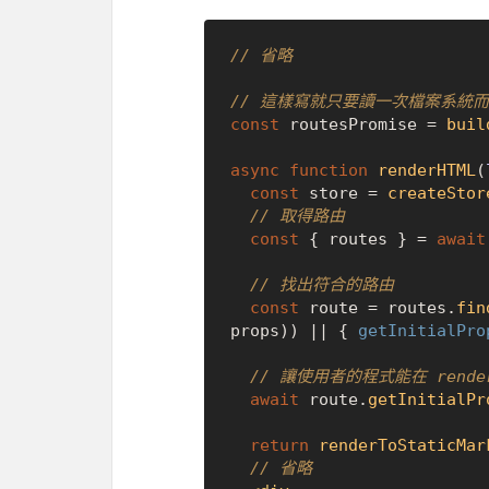
// 省略
// 這樣寫就只要讀一次檔案系統
const
 routesPromise = 
buil
async
function
renderHTML
(
const
 store = 
createStor
// 取得路由
const
 { routes } = 
await
// 找出符合的路由
const
 route = routes.
fin
props)) || { 
getInitialPro
// 讓使用者的程式能在 render
await
 route.
getInitialPr
return
renderToStaticMar
// 省略