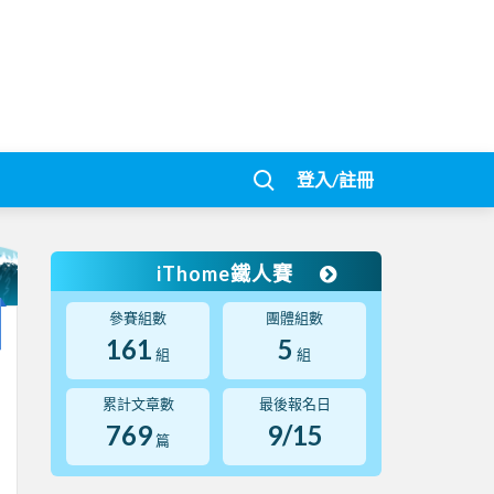
登入/註冊
iThome鐵人賽
參賽組數
團體組數
161
5
組
組
累計文章數
最後報名日
769
9/15
篇