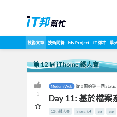
技術文章
技術問答
My Project
iT 徵才
聊
第 12 屆 iThome 鐵人賽
從 0 開始建一個 Static Si
Modern Web
1
Day 11: 基於檔
12th鐵人賽
javascript
ssr
ssg