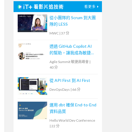
看影片追技術
看更多
從小團隊的 Scrum 到大團
隊的 LESS
MWC
|
37 分
透過 GitHub Copilot AI
的幫助，讓我成為敏捷開
發人
Agile Summit 敏捷高峰會
|
40 分
從 API First 到 AI First
DevOpsDays
|
66 分
運用 dbt 確保 End-to-End
資料品質
Hello World Dev Conference
|
22 分