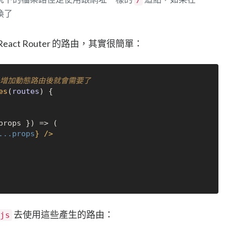
換了
ct Router 的路由，其實很簡單：
後增加動態路由後就會需要了
es
(
routes
) {

...props
} />
去使用這些產生的路由：
js