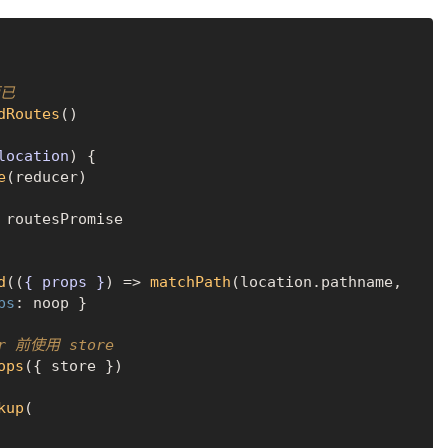
而已
dRoutes
()

location
) {

e
(reducer)

 routesPromise

d
(
(
{ props }
) =>
matchPath
(location.
pathname
, 
ps
: noop }

 前使用 store
ops
({ store })

kup
(
