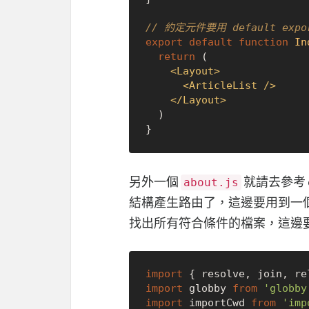
// 約定元件要用 default expo
export
default
function
In
return
 (

<
Layout
>
<
ArticleList
 />
</
Layout
>
  )

另外一個
就請去參考 
about.js
結構產生路由了，這邊要用到一
找出所有符合條件的檔案，這邊
import
 { resolve, join, re
import
 globby 
from
'globby
import
 importCwd 
from
'imp