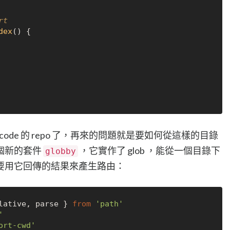
rt
dex
(
) {

code 的 repo 了，再來的問題就是要如何從這樣的目錄
個新的套件
，它實作了 glob ，能從一個目錄下
globby
要用它回傳的結果來產生路由：
lative, parse } 
from
'path'
'
ort-cwd'