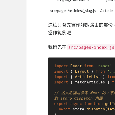
src/pages/articles/_slug.js
/articles
這篇只會先實作靜態路由的部份，也
當作範例吧
我們先在
src/pages/index.js
import
React
from
'react'
import
 { 
Layout
 } 
from
'..
import
 { 
ArticleList
 } 
fro
import
 { fetchArticles } 
f
// 函式名稱是參考 Next 的，
對 store dispatch 東西
export
async
function
getI
await
 store.
dispatch
(
fet
}
