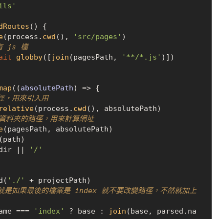
ils'
dRoutes
(
) {

e
(process.
cwd
(), 
'src/pages'
)

 js 檔
ait
globby
([
join
(pagesPath, 
'**/*.js'
)])

map
(
(
absolutePath
) =>
 {

徑，用來引入用
relative
(process.
cwd
(), absolutePath)

s 資料夾的路徑，用來計算網址
e
(pagesPath, absolutePath)

(path)

dir
 || 
'/'
d(
'./'
 + projectPath)

就是如果最後的檔案是 index 就不要改變路徑，不然就加上
ame
 === 
'index'
 ? base : 
join
(base, parsed.
na