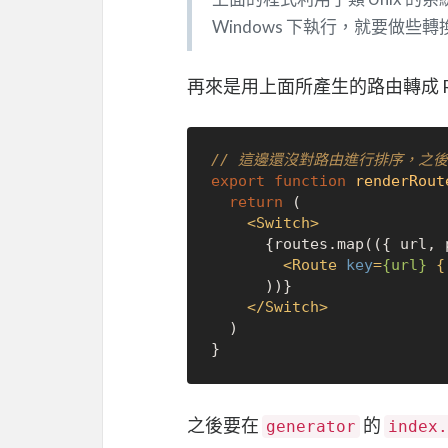
Windows 下執行，就要做些轉
再來是用上面所產生的路由轉成 Rea
// 這邊還沒對路由進行排序，之
export
function
renderRout
return
 (

<
Switch
>
      {routes.map(({ url, props }) => (

<
Route
key
=
{url}
 {
      ))}

</
Switch
>
  )

之後要在
的
generator
index.