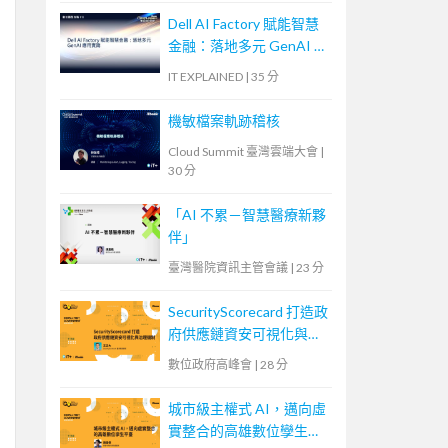
Dell AI Factory 賦能智慧
金融：落地多元 GenAI 應
用實踐
IT EXPLAINED
|
35 分
機敏檔案軌跡稽核
Cloud Summit 臺灣雲端大會
|
30 分
「AI 不累－智慧醫療新夥
伴」
臺灣醫院資訊主管會議
|
23 分
SecurityScorecard 打造政
府供應鏈資安可視化與治
理機制
數位政府高峰會
|
28 分
城市級主權式 AI，邁向虛
實整合的高雄數位孿生平