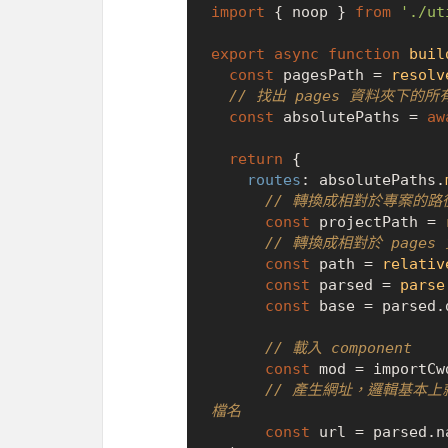
import
 { noop } 
from
'./ut
export
async
function
buil
const
 pagesPath = 
resolv
// 找出 pages 資料夾下的所有
const
 absolutePaths = 
aw
return
 {

routes
: absolutePaths.
// 轉換成相對於專案的路
const
 projectPath = 
// 轉換成相對於 page
const
 path = 
relativ
const
 parsed = 
parse
const
 base = parsed.
// 載入 component
const
 mod = importCw
// 產生網址，邏輯基本上
檔名
const
 url = parsed.
n