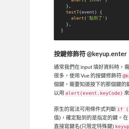
alert
(
'inner'
)

  },

test7
(
event
) {

alert
(
'點到了'
)

  },

按鍵修飾符 @keyup.enter
通常我們在 input 填好資料時
很多，使用 Vue 的按鍵修飾符
@k
個鍵，需要知道按下的那個鍵的
以用
alert(event.keyCode)
原生的寫法可用條件式判斷
if (
值)，確定點到的是指定的鍵。在 Vue
直接寫鍵名(只限定特殊鍵)
keyu