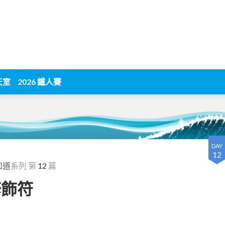
天室
2026 鐵人賽
DAY
12
才知道
系列 第
12
篇
修飾符