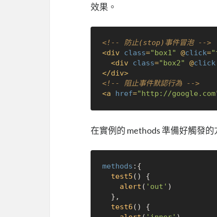
效果。
<!-- 防止(stop)事件冒泡 -->
<
div
class
=
"box1"
 @
click
=
"
<
div
class
=
"box2"
 @
click
</
div
>
<!-- 阻止事件默認行為 -->
<
a
href
=
"http://google.com
在實例的 methods 準備好觸發
methods
:{

test5
(
) {

alert
(
'out'
)

  },

test6
(
) {
