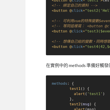
<
button
 @
click
=
"test1"
>
tes
<!-- 綁定自己的資料 -->
<
button
 @
click
=
"test2('Hel
<!-- 可利用vue的特殊變數$even
<!-- 等同這樣寫： <button @clo
<
button
 @
click
=
"test3($eve
<!-- 想傳自己給的變數，同時想取得
<
button
 @
click
=
"test4(42,$
在實例中的 methods 準備好
methods
: {

test1
(
) {

alert
(
'test1'
)

        },

test2
(
msg
) {

alert
(msg)
