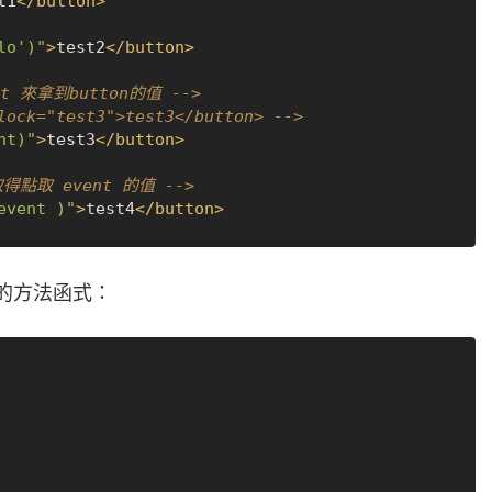
t1
</
button
>
lo')"
>
test2
</
button
>
t 來拿到button的值 -->
ck="test3">test3</button> -->
nt)"
>
test3
</
button
>
點取 event 的值 -->
event )"
>
test4
</
button
>
觸發的方法函式：