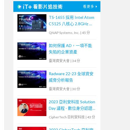
看影片追技術
看更多
TS-1655 採用 Intel Atom
C5125 八核心 2.8GHz 處
理器，最高支援 256GB
QNAP Systems, Inc.
|
45 分
記憶體，大容量混合式儲
存架構適合中小企業備份
如何保護 AD，一項不能
及監控應用，支援 QTS /
失陷的企業資產
QuTS hero
臺灣資安大會
|
34 分
Radware 22-23 全球資安
威脅分析報告
臺灣資安大會
|
30 分
2023 亞利安科技 Solution
Day 議程 - 數位身分認證
在資安合規下之發展與應
CipherTech 亞利安科技
|
43 分
用
2022 CipherTech 亞利安