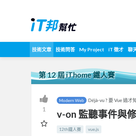
技術文章
技術問答
My Project
iT 徵才
聊
第 12 屆 iThome 鐵人賽
Déjà-vu ? 要 Vue 過
Modern Web
1
v-on 監聽事件與
12th鐵人賽
vue.js