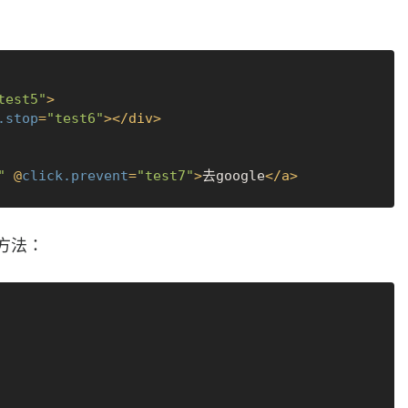
test5"
>
.stop
=
"test6"
>
</
div
>
"
 @
click.prevent
=
"test7"
>
去google
</
a
>
的方法：