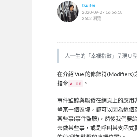
tsuifei
2020-09-27 16:56:18
2602 瀏覽
人一生的「幸福指數」呈現 U 
在介紹 Vue 的修飾符(Modi
指令
。
v-on
事件監聽與觸發在網頁上的應用
擊某一個區塊，都可以因為這個
某些事(事件監聽)，然後我們要
去做某些事，或是呼叫某支函式
的值(例如點擊的座標位置)。