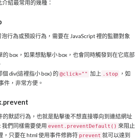
在此介紹最常用的幾種：
p
止冒泡行為或預設行為，需要在 JavaScript 裡的監聽對象
 box，如果想點擊小 box，也會同時觸發到在它底部
。
div(這裡指小 box) 的
加上
，如
@click=""
.stop
事件，非常方便。
prevent
件的默認行為，也就是點擊後不想直接導向到連結網址
pt 我們同樣需要使用
來阻止
event.preventDefault()
 裡，只要在 html 使用事件修飾符
就可以達到
prevent