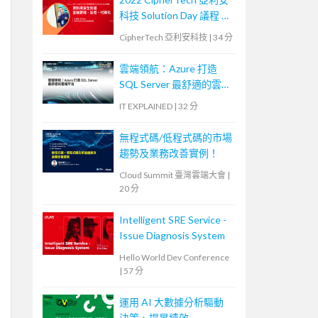
科技 Solution Day 議程 —
資料庫安全防護，金鑰管
CipherTech 亞利安科技
|
34 分
理、加密、代碼化
雲端領航：Azure 打造
SQL Server 最舒適的雲端
平台
IT EXPLAINED
|
32 分
無程式碼/低程式碼的市場
趨勢及業務改善實例！
Cloud Summit 臺灣雲端大會
|
20 分
Intelligent SRE Service -
Issue Diagnosis System
Hello World Dev Conference
|
57 分
運用 AI 大數據分析驅動
決策、提昇績效