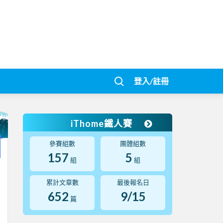
登入/註冊
iThome鐵人賽
參賽組數
團體組數
157
5
組
組
累計文章數
最後報名日
652
9/15
篇