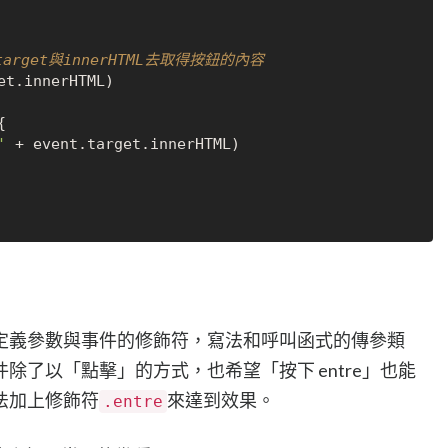
target與innerHTML去取得按鈕的內容
et
.
innerHTML
)



'
 + event.
target
.
innerHTML
)

定義參數與事件的修飾符，寫法和呼叫函式的傳參類
除了以「點擊」的方式，也希望「按下 entre」也能
法加上修飾符
來達到效果。
.entre