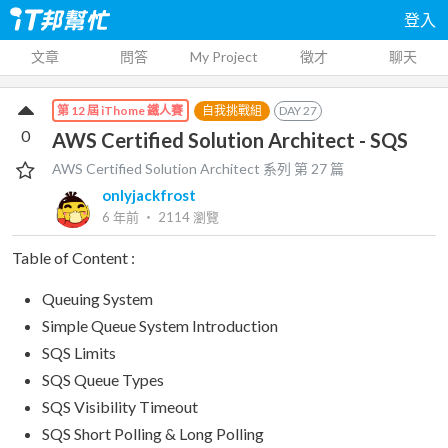
登入
文章
問答
My Project
徵才
聊天
自我挑戰組
DAY
27
第 12 屆 iThome 鐵人賽
0
AWS Certified Solution Architect - SQS
AWS Certified Solution Architect
系列 第
27
篇
onlyjackfrost
6 年前
‧
2114
瀏覽
Table of Content :
Queuing System
Simple Queue System Introduction
SQS Limits
SQS Queue Types
SQS Visibility Timeout
SQS Short Polling & Long Polling