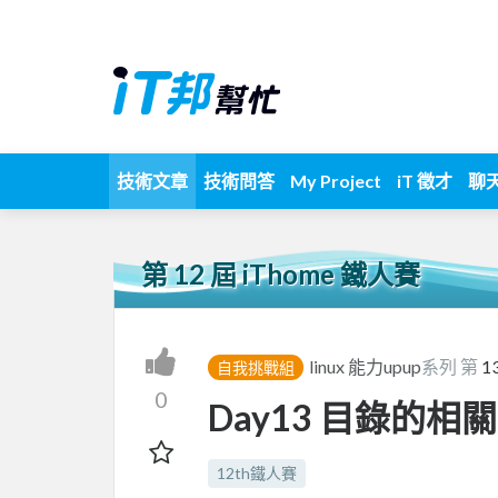
技術文章
技術問答
My Project
iT 徵才
聊
第 12 屆 iThome 鐵人賽
linux 能力upup
系列 第
1
自我挑戰組
0
Day13 目錄的相關
12th鐵人賽