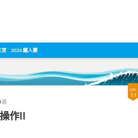
天室
2026 鐵人賽
DAY
13
3
篇
操作II