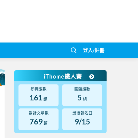
登入/註冊
iThome鐵人賽
參賽組數
團體組數
161
5
組
組
累計文章數
最後報名日
769
9/15
篇