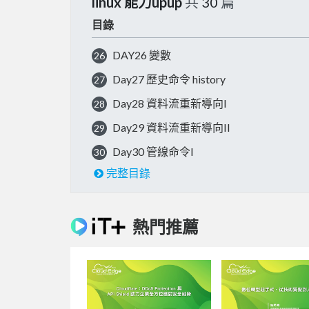
linux 能力upup
共
30
篇
目錄
DAY26 變數
26
Day27 歷史命令 history
27
Day28 資料流重新導向I
28
Day29 資料流重新導向II
29
Day30 管線命令I
30
完整目錄
熱門推薦