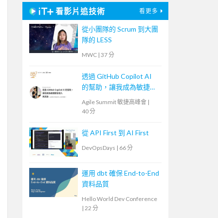
看影片追技術
看更多
從小團隊的 Scrum 到大團
隊的 LESS
MWC
|
37 分
透過 GitHub Copilot AI
的幫助，讓我成為敏捷開
發人
Agile Summit 敏捷高峰會
|
40 分
從 API First 到 AI First
DevOpsDays
|
66 分
運用 dbt 確保 End-to-End
資料品質
Hello World Dev Conference
|
22 分