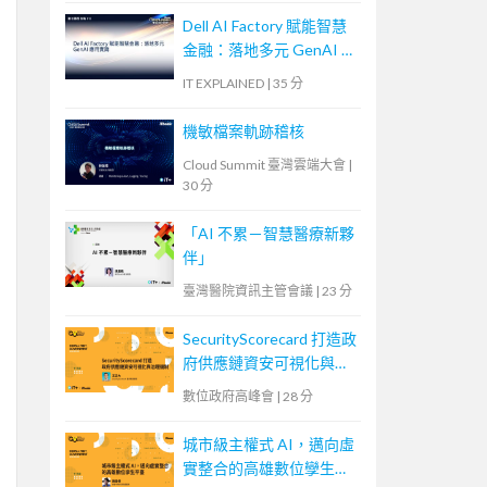
Dell AI Factory 賦能智慧
金融：落地多元 GenAI 應
用實踐
IT EXPLAINED
|
35 分
機敏檔案軌跡稽核
Cloud Summit 臺灣雲端大會
|
30 分
「AI 不累－智慧醫療新夥
伴」
臺灣醫院資訊主管會議
|
23 分
SecurityScorecard 打造政
府供應鏈資安可視化與治
理機制
數位政府高峰會
|
28 分
城市級主權式 AI，邁向虛
實整合的高雄數位孿生平