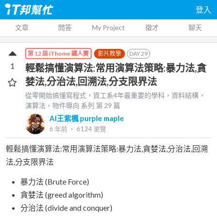
登入
文章
問答
My Project
徵才
聊天
影片教學
DAY
29
第 12 屆 iThome 鐵人賽
1
輕鬆搞懂演算法:常用演算法策略:暴力法,貪
婪法,分治法,回溯法,分支限界法
從零開始搞懂寫程式，資工系4年最重要的學科，資料結構，
演算法，物件導向
系列 第
29
篇
AI王紫楓 purple maple
6 年前
‧
6124
瀏覽
輕鬆搞懂演算法:常用演算法策略:暴力法,貪婪法,分治法,回溯
法,分支限界法
暴力法 (Brute Force)
貪婪法 (greed algorithm)
分治法 (divide and conquer)