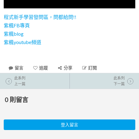
程式新手學習發問區，問都給問!!
紫楓FB專頁
紫楓blog
紫楓youtube頻道
留言
追蹤
分享
訂閱
此系列
此系列
上一篇
下一篇
0
則留言
登入留言