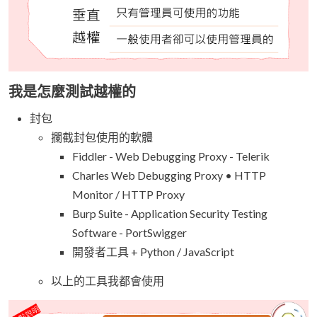
我是怎麼測試越權的
封包
攔截封包使用的軟體
Fiddler - Web Debugging Proxy - Telerik
Charles Web Debugging Proxy • HTTP
Monitor / HTTP Proxy
Burp Suite - Application Security Testing
Software - PortSwigger
開發者工具 + Python / JavaScript
以上的工具我都會使用