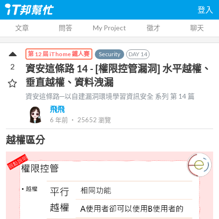
登入
文章
問答
My Project
徵才
聊天
Security
DAY
14
第 12 屆 iThome 鐵人賽
2
資安這條路 14 - [權限控管漏洞] 水平越權、
垂直越權、資料洩漏
資安這條路─以自建漏洞環境學習資訊安全
系列 第
14
篇
飛飛
6 年前
‧
25652
瀏覽
越權區分