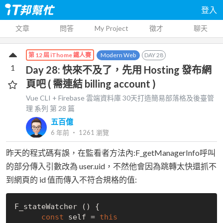
登入
文章
問答
My Project
徵才
聊天
Modern Web
DAY
28
第 12 屆 iThome 鐵人賽
1
Day 28: 快來不及了，先用 Hosting 發布網
頁吧 ( 需連結 billing account )
Vue CLI + Firebase 雲端資料庫 30天打造簡易部落格及後臺管
理
系列 第
28
篇
五百億
6 年前
‧
1261
瀏覽
昨天的程式碼有誤，在監看者方法內:F_getManagerInfo呼叫
的部分傳入引數改為 user.uid，不然他會因為跳轉太快還抓不
到網頁的 id 值而傳入不符合規格的值:
F_stateWatcher () {

const
 self = 
this