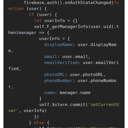
      firebase.auth().onAuthStateChanged(
fu
nction
 (
user
) 
{

if
 (user) {

let
 userInfo = {}

          self.F_getManagerInfo(user.uid).t
hen(
manager
 =>
 {

            userInfo = {

displayName
: user.displayNam
e,

email
: user.email,

emailVerified
: user.emailVeri
fied,

photoURL
: user.photoURL,

phoneNumber
: user.phoneNumbe
r,

name
: manager.name

            }

            self.$store.commit(
'setCurrentU
ser'
, userInfo)

          })

        } 
else
 {
