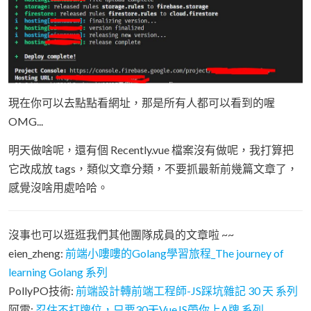
現在你可以去點點看網址，那是所有人都可以看到的喔
OMG...
明天做啥呢，還有個 Recently.vue 檔案沒有做呢，我打算把
它改成放 tags，類似文章分類，不要抓最新前幾篇文章了，
感覺沒啥用處哈哈。
沒事也可以逛逛我們其他團隊成員的文章啦 ~~
eien_zheng:
前端小嘍嘍的Golang學習旅程_The journey of
learning Golang 系列
PollyPO技術:
前端設計轉前端工程師-JS踩坑雜記 30 天 系列
阿電:
忍住不打牌位，只要30天VueJS帶你上A牌 系列