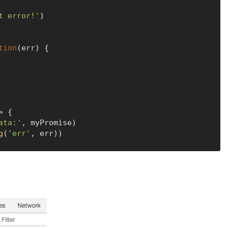
t error!'
)

tion
(
err
) {

>
 {

ata:'
, myPromise) 

g
(
'err'