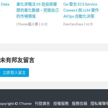
r Data
量化求職法 01 從投遞履
Go 整合 ECS Service
e
歷的量化數據，挖掘自己
Connect 與 LLM 實作
的市場價值
AIOps 自動化決策
iThome鐵人賽
|
DevOpsDays
|
35 分
92 分
未有邦友留言
立即登入留言
right ©
iThome
刊登廣告
授權服務
服務信箱
隱私權聲