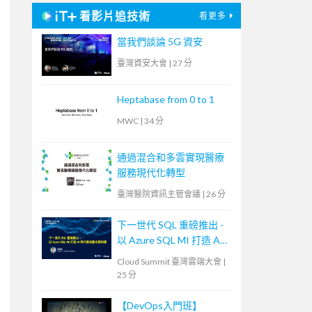
看影片追技術
看更多
當我們談論 5G 資安
臺灣資安大會
|
27 分
Heptabase from 0 to 1
MWC
|
34 分
通過混合和多雲實現醫療
服務現代化轉型
臺灣醫院資訊主管會議
|
26 分
下一世代 SQL 重磅推出 -
以 Azure SQL MI 打造 AI
時代雲地整合資料庫
Cloud Summit 臺灣雲端大會
|
25 分
【DevOps入門班】