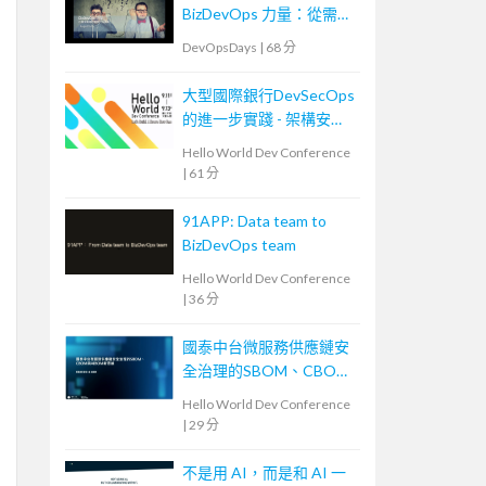
BizDevOps 力量：從需求
轉換到團隊內外溝通
DevOpsDays
|
68 分
大型國際銀行DevSecOps
的進一步實踐 - 架構安全
左移
Hello World Dev Conference
|
61 分
91APP: Data team to
BizDevOps team
Hello World Dev Conference
|
36 分
國泰中台微服務供應鏈安
全治理的SBOM、CBOM
與AIBOM新思維
Hello World Dev Conference
|
29 分
不是用 AI，而是和 AI 一