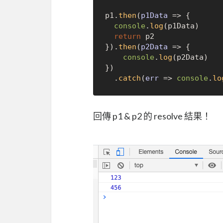
p1.
then
(
p1Data
 =>
 {

console
.
log
(p1Data)

return
 p2  

}).
then
(
p2Data
 =>
 {

console
.
log
(p2Data)

})

  .
catch
(
err
 =>
console
.
lo
回傳 p1 & p2 的 resolve 結果！