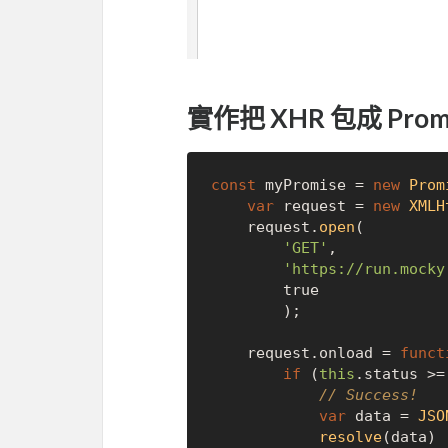
實作把 XHR 包成 Prom
const
 myPromise = 
new
Prom
var
 request = 
new
XMLH
    request.
open
(

'GET'
, 

'https://run.mocky
true
        );

    request.
onload
 = 
funct
if
 (
this
.
status
 >=
// Success!
var
 data = 
JSO
resolve
(data)
