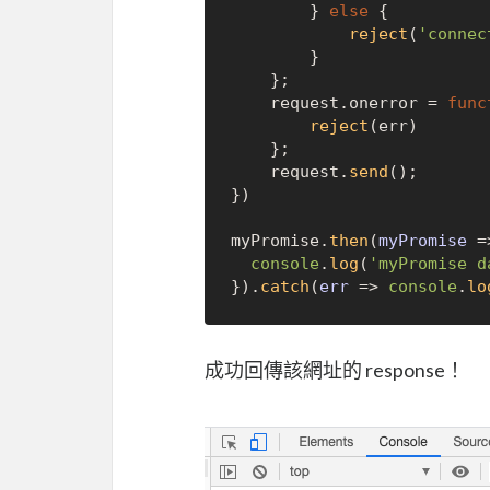
        } 
else
 {

reject
(
'connec
        }

    };

    request.
onerror
 = 
func
reject
(err)

    };

    request.
send
();

})

myPromise.
then
(
myPromise
 =
console
.
log
(
'myPromise d
}).
catch
(
err
 =>
console
.
lo
成功回傳該網址的 response！