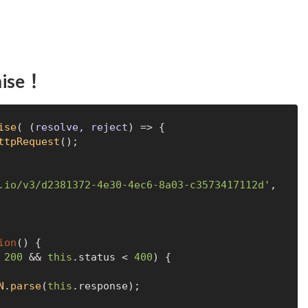
ise！
ise
( 
(
resolve, reject
) =>
 {

ttpRequest
();

.io/v3/d2381372-4e30-4ec6-8a03-c3573417112d'
, 

ion
(
) {

 
200
 && 
this
.
status
 < 
400
) {

N
.
parse
(
this
.
response
);
