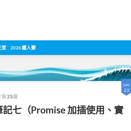
天室
2026 鐵人賽
DAY
23
 第
23
篇
ise 筆記七（Promise 加插使用、實