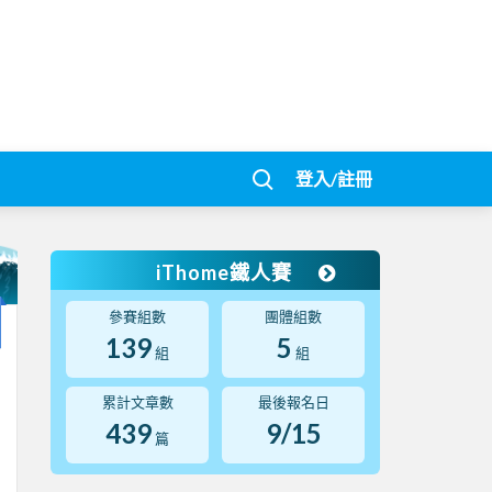
登入/註冊
iThome鐵人賽
參賽組數
團體組數
139
5
組
組
累計文章數
最後報名日
439
9/15
篇