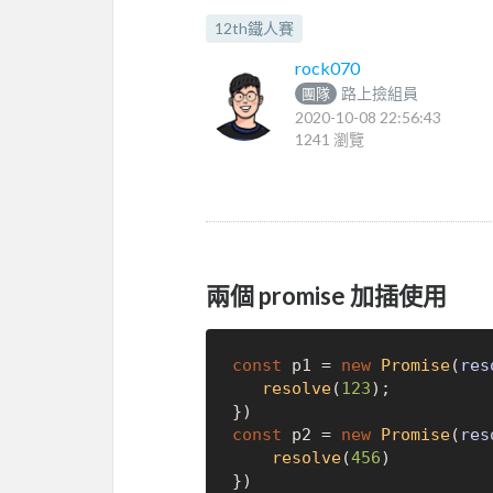
12th鐵人賽
rock070
路上撿組員
團隊
2020-10-08 22:56:43
1241 瀏覽
兩個 promise 加插使用
const
 p1 = 
new
Promise
(
res
resolve
(
123
);

const
 p2 = 
new
Promise
(
res
resolve
(
456
)

})
