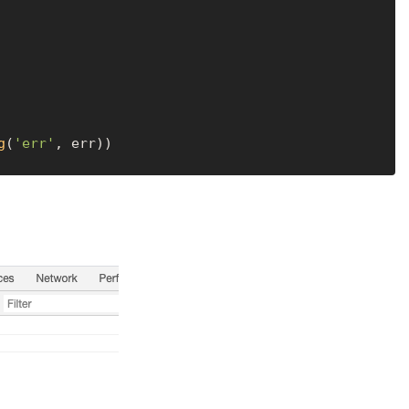
g
(
'err'