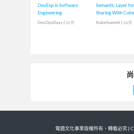
DevExp in Software
Semantic Layer fo
Engineering
Sharing With Cub
DevOpsDays
|
KubeSummit
|
25 分
20 分
尚
電週文化事業版權所有、轉載必究 | Copy