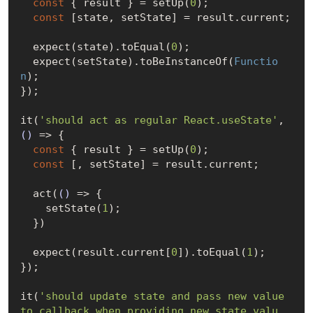
const
 { result } = setUp(
0
);

const
 [state, setState] = result.current;

  expect(state).toEqual(
0
);

  expect(setState).toBeInstanceOf(
Functio
n
);

});

it(
'should act as regular React.useState'
, 
()
 =>
 {

const
 { result } = setUp(
0
);

const
 [, setState] = result.current;

  act(
()
 =>
 {

    setState(
1
);

  })

  expect(result.current[
0
]).toEqual(
1
);

});

it(
'should update state and pass new value 
to callback when providing new state valu