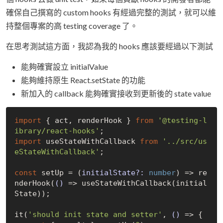
確保自己撰寫的 custom hooks 有經過完整的測試，就可以維
持整個專案的高 testing coverage 了。
在思考測試這方面，我認為我的 hooks 應該要經過以下測試
能夠確實設立 initialValue
能夠維持原生 React.setState 的功能
新加入的 callback 能夠確實接收到更新後的 state value
import
 { act, renderHook } 
from
'@testing-l
ibrary/react-hooks'
import
 useStateWithCallback 
from
'../src/us
eStateWithCallback'
;

const
 setUp = 
(
initialState?: 
number
) =>
 re
nderHook(
()
 =>
 useStateWithCallback(initial
State));

it(
'should init state and setter'
, 
()
 =>
 {
