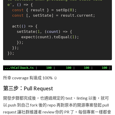
e'
, 
()
 =>
 {

const
 { result } = setUp(
0
);

const
 [, setState] = result.current;

  act(
()
 =>
 {

    setState(
1
, 
(
count
) =>
 {

      expect(count).toEqual(
1
);

    });

  });

所幸 coverage 有達成 100% ☺️
第三步：Pull Request
開發步驟都完成後，也通過規定的 test、linting 以後，就可
以 push 到自己 fork 後的 repo 再對原本的開源專案發起 pull
request 讓社群維護者 review 你的 PR 了。每個專案ㄧ樣都會