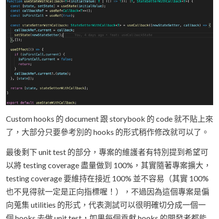
Custom hooks 的 document 跟 storybook 的 code 就不貼上來
了，大部分只要參考別的 hooks 的形式稍作修改就可以了。
最後剩下 unit test 的部分，專案的維護者有特別提到希望可
以將 testing coverage 盡量做到 100%，其實隨著專案擴大，
testing coverage 要維持在接近 100% 並不容易（其實 100%
也不見得就一定是正向指標喔！），不過因為這個專案是偏
向蒐集 utilities 的形式，代表測試可以很明確切分成一個一
個 hooks 去做 unit test，如果每個貢獻 hooks 的開發者都能