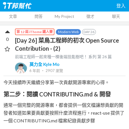
登入
文章
問答
My Project
徵才
聊天
Modern Web
DAY
26
第 12 屆 iThome 鐵人賽
0
[Day 26] 菜鳥工程師的初次 Open Source
Contribution - (2)
前端工程師一起來種一棵後端技能樹吧！
系列 第
26
篇
莫力全 Kyle Mo
6 年前
‧
2907
瀏覽
今天接續昨天繼續分享第一次貢獻開源專案的心得。
第二步：閱讀 CONTRIBUTING.md & 開發
通常一個完整的開源專案，都會提供一個文檔讓想貢獻的開
發者知道如果要貢獻要按照什麼流程進行，react-use 提供了
一個 CONTRIBUTING.md 檔案紀錄貢獻步驟