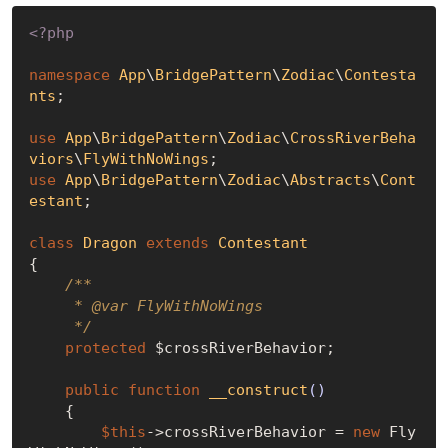
<?php
namespace
App
\
BridgePattern
\
Zodiac
\
Contesta
nts
;

use
App
\
BridgePattern
\
Zodiac
\
CrossRiverBeha
viors
\
FlyWithNoWings
use
App
\
BridgePattern
\
Zodiac
\
Abstracts
\
Cont
estant
;

class
Dragon
extends
Contestant
{

/**

     * 
@var
 FlyWithNoWings

     */
protected
 $crossRiverBehavior;

public
function
__construct
()
{

$this
->crossRiverBehavior = 
new
 Fly