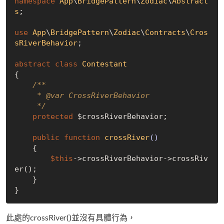
namespace
App
\
BridgePattern
\
Zodiac
\
Abstract
s
;

use
App
\
BridgePattern
\
Zodiac
\
Contracts
\
Cros
sRiverBehavior
;

abstract
class
Contestant
{

/**

     * 
@var
 CrossRiverBehavior

     */
protected
 $crossRiverBehavior;

public
function
crossRiver
()
{

$this
->crossRiverBehavior->crossRiv
er();

    }

此處的crossRiver()並沒有具體行為，