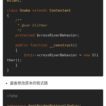
estant
;

class
Snake
extends
Contestant
{

/**

     * 
@var
 Slither

     */
protected
 $crossRiverBehavior;

public
function
__construct
()
{

$this
->crossRiverBehavior = 
new
 Sli
ther();

    }

最後修改原本的程式碼
<?php
namespace
App
\
BridgePattern
\
Zodiac
;
