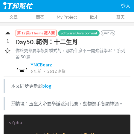
登入
文章
問答
My Project
徵才
聊天
Software Development
DAY
96
第 12 屆 iThome 鐵人賽
1
Day50. 範例：十二生肖
你終究都要學設計模式的，那為什麼不一開始就學呢？
系列
第
50
篇
YNCBearz
6 年前
‧
2612
瀏覽
本文同步更新於
blog
情境：玉皇大帝要舉辦渡河比賽，動物選手各顯神通。
<?php