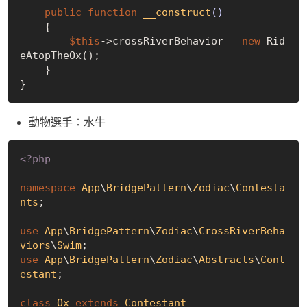
public
function
__construct
()
{

$this
->crossRiverBehavior = 
new
 Rid
eAtopTheOx();

    }

動物選手：水牛
<?php
namespace
App
\
BridgePattern
\
Zodiac
\
Contesta
nts
;

use
App
\
BridgePattern
\
Zodiac
\
CrossRiverBeha
viors
\
Swim
use
App
\
BridgePattern
\
Zodiac
\
Abstracts
\
Cont
estant
;

class
Ox
extends
Contestant