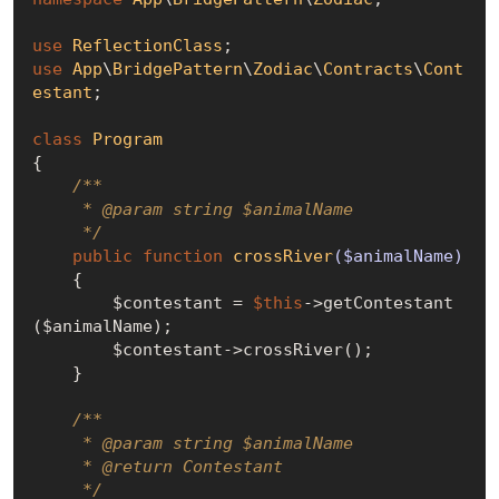
use
ReflectionClass
use
App
\
BridgePattern
\
Zodiac
\
Contracts
\
Cont
estant
;

class
Program
{

/**

     * 
@param
 string $animalName

     */
public
function
crossRiver
($animalName)
{

        $contestant = 
$this
->getContestant
($animalName);

        $contestant->crossRiver();

    }

/**

     * 
@param
 string $animalName

     * 
@return
 Contestant

     */