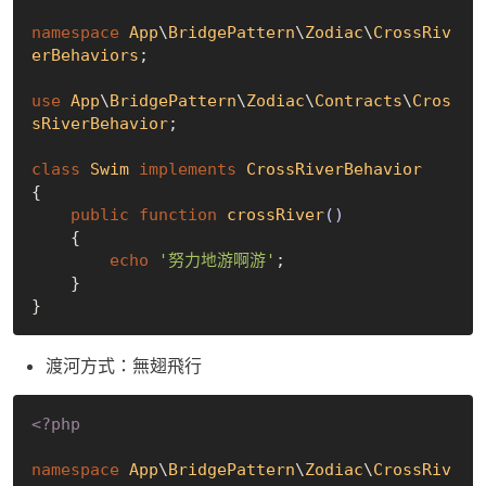
namespace
App
\
BridgePattern
\
Zodiac
\
CrossRiv
erBehaviors
;

use
App
\
BridgePattern
\
Zodiac
\
Contracts
\
Cros
sRiverBehavior
;

class
Swim
implements
CrossRiverBehavior
{

public
function
crossRiver
()
{

echo
'努力地游啊游'
;

    }

渡河方式：無翅飛行
<?php
namespace
App
\
BridgePattern
\
Zodiac
\
CrossRiv