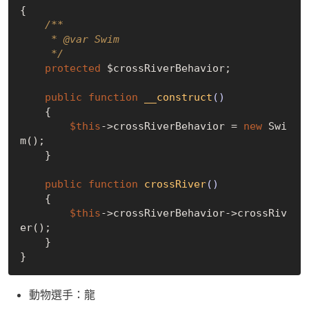
{

/**

     * 
@var
 Swim

     */
protected
 $crossRiverBehavior;

public
function
__construct
()
{

$this
->crossRiverBehavior = 
new
 Swi
m();

    }

public
function
crossRiver
()
{

$this
->crossRiverBehavior->crossRiv
er();

    }

動物選手：龍