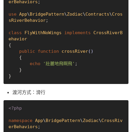
erBehaviors
;

use
App
\
BridgePattern
\
Zodiac
\
Contracts
\
Cros
sRiverBehavior
;

class
FlyWithNoWings
implements
CrossRiverB
ehavior
{

public
function
crossRiver
()
{

echo
'壯麗地飛啊飛'
;

    }

渡河方式：滑行
<?php
namespace
App
\
BridgePattern
\
Zodiac
\
CrossRiv
erBehaviors
;
