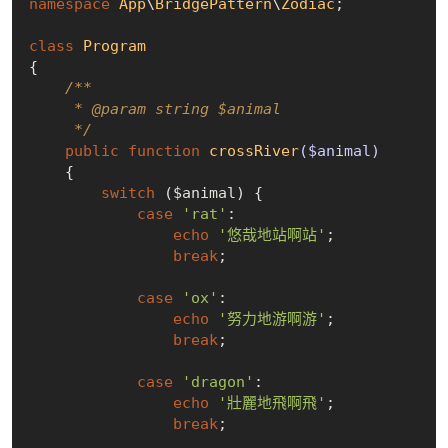
namespace
App
\
BridgePattern
\
Zodiac
;

class
Program
{

/**

     * 
@param
 string $animal

     */
public
function
crossRiver
($animal)
{

switch
 ($animal) {

case
'rat'
:

echo
'悠哉地站啊站'
;

break
;

case
'ox'
:

echo
'努力地游啊游'
;

break
;

case
'dragon'
:

echo
'壯麗地飛啊飛'
;

break
;
