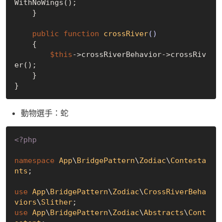
WithNoWings();

    }

public
function
crossRiver
()
{

$this
->crossRiverBehavior->crossRiv
er();

    }

動物選手：蛇
<?php
namespace
App
\
BridgePattern
\
Zodiac
\
Contesta
nts
;

use
App
\
BridgePattern
\
Zodiac
\
CrossRiverBeha
viors
\
Slither
use
App
\
BridgePattern
\
Zodiac
\
Abstracts
\
Cont