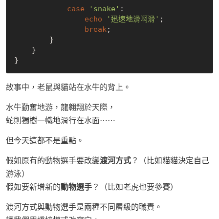
case
'snake'
:

echo
'迅速地滑啊滑'
;

break
;

        }

    }

故事中，老鼠與貓站在水牛的背上。
水牛勤奮地游，龍翱翔於天際，
蛇則獨樹一幟地滑行在水面⋯⋯
但今天這都不是重點。
假如原有的動物選手要改變
渡河方式
？（比如貓貓決定自己
游泳）
假如要新增新的
動物選手
？（比如老虎也要參賽）
渡河方式與動物選手是兩種不同層級的職責。