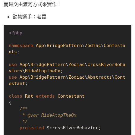
而是交由渡河方式來實作！
動物選手：老鼠
<?php
namespace
App
\
BridgePattern
\
Zodiac
\
Contesta
nts
;

use
App
\
BridgePattern
\
Zodiac
\
CrossRiverBeha
viors
\
RideAtopTheOx
use
App
\
BridgePattern
\
Zodiac
\
Abstracts
\
Cont
estant
;

class
Rat
extends
Contestant
{

/**

     * 
@var
 RideAtopTheOx

     */
protected
 $crossRiverBehavior;
