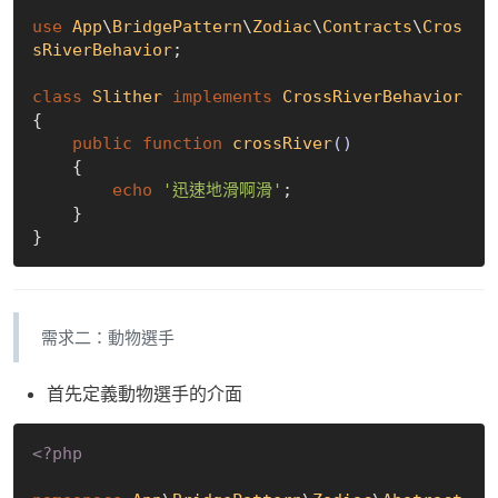
use
App
\
BridgePattern
\
Zodiac
\
Contracts
\
Cros
sRiverBehavior
;

class
Slither
implements
CrossRiverBehavior
{

public
function
crossRiver
()
{

echo
'迅速地滑啊滑'
;

    }

需求二：動物選手
首先定義動物選手的介面
<?php