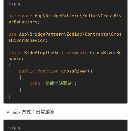
<?php
namespace
App
\
BridgePattern
\
Zodiac
\
CrossRiv
erBehaviors
;

use
App
\
BridgePattern
\
Zodiac
\
Contracts
\
Cros
sRiverBehavior
;

class
RideAtopTheOx
implements
CrossRiverBe
havior
{

public
function
crossRiver
()
{

echo
'悠哉地站啊站'
;

    }

渡河方式：日常游泳
<?php