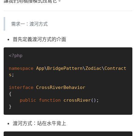
讓我們用橋接模式改寫它。
需求一：渡河方式
首先定義渡河方式的介面
<?php
namespace
App
\
BridgePattern
\
Zodiac
\
Contract
s
;

interface
CrossRiverBehavior
{

public
function
crossRiver
()
;

渡河方式：站在水牛背上