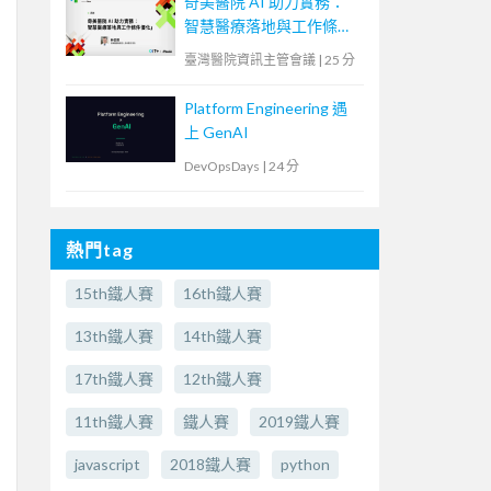
奇美醫院 AI 助力實務：
智慧醫療落地與工作條件
優化
臺灣醫院資訊主管會議
|
25 分
Platform Engineering 遇
上 GenAI
DevOpsDays
|
24 分
熱門tag
15th鐵人賽
16th鐵人賽
13th鐵人賽
14th鐵人賽
17th鐵人賽
12th鐵人賽
11th鐵人賽
鐵人賽
2019鐵人賽
javascript
2018鐵人賽
python