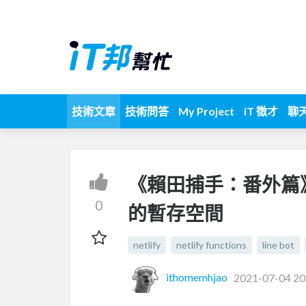
技術文章
技術問答
My Project
iT 徵才
聊
《賴田捕手：番外篇》第 39
0
的暫存空間
netlify
netlify functions
line bot
ithomemhjao
2021-07-04 20