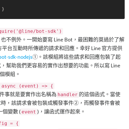
quire('@line/bot-sdk')
ot 也不例外。一開始要寫 Line Bot，最困難的莫過於了解
ine 官方平台互動時所傳遞的請求和回應。幸好 Line 官方提供
-bot-sdk-nodejs
➀。該模組將這些請求和回應包裝了起
，幫助我們更容易的實作出想要的功能。所以寫 Line
這個模組。
 async (event) => {
ns，第一件事就是要實作出名稱為
的這個函式。當使
handler
求時，該請求會被包裝成觸發事件➁，而觸發事件會被
個變數 (
)，讓函式運作起來。
event
fig = {