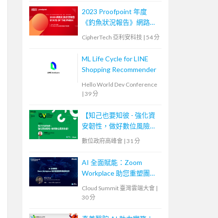
2023 Proofpoint 年度
《釣魚狀況報告》網路研
討會
CipherTech 亞利安科技
|
54 分
ML Life Cycle for LINE
Shopping Recommender
Hello World Dev Conference
|
39 分
【知己也要知彼 - 強化資
安韌性，做好數位風險防
護！】
數位政府高峰會
|
31 分
AI 全面賦能：Zoom
Workplace 助您重塑團隊
溝通與協作
Cloud Summit 臺灣雲端大會
|
30 分