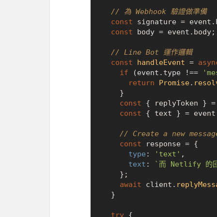
// 為 Webhook 驗證做準備
const
 signature = event.
const
 body = event.
body
;

// Line Bot 運作邏輯
const
handleEvent
 = 
asyn
if
 (event.
type
 !== 
'me
return
Promise
.
resol
    }

const
 { replyToken } = 
const
 { text } = event
// Create a new messag
const
 response = {

type
: 
'text'
,

text
: 
`而 Netlify 
    };

await
 client.
replyMess
  }

try
 {
