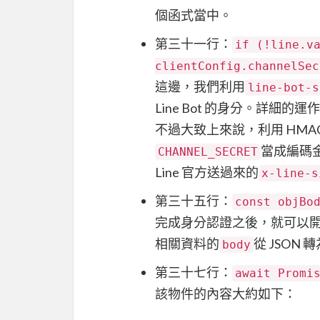
個函式當中。
第三十一行：
if (!line.v
clientConfig.channelSec
這邊，我們利用
line-bot-s
Line Bot 的身分。詳細的運
不過大致上來說，利用 HMAC-
當成編碼金
CHANNEL_SECRET
Line 官方送過來的
x-line-s
第三十五行：
const objBo
完成身分認證之後，就可以
相關資料的
從 JSON 轉為
body
第三十七行：
await Promi
該物件的內容大約如下：