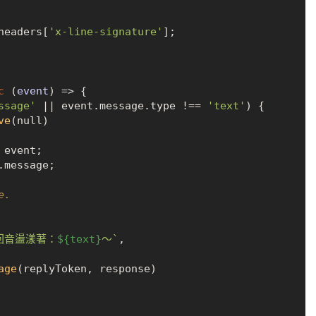
headers
[
'x-line-signature'
];

c
 (
event
) => {

ssage'
 || event.
message
.
type
 !== 
'text'
) {

ve
(
null
)

event;

.
message
;

e.
的回音盪漾著：
${text}
～`
,

age
(replyToken, response)
