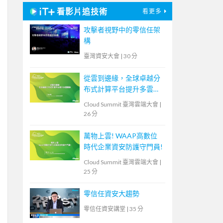
看影片追技術
看更多
攻擊者視野中的零信任架
構
臺灣資安大會
|
30 分
從雲到邊緣，全球卓越分
布式計算平台提升多雲體
驗
Cloud Summit 臺灣雲端大會
|
26 分
萬物上雲! WAAP高數位
時代企業資安防護守門員!
Cloud Summit 臺灣雲端大會
|
25 分
零信任資安大趨勢
零信任資安講堂
|
35 分