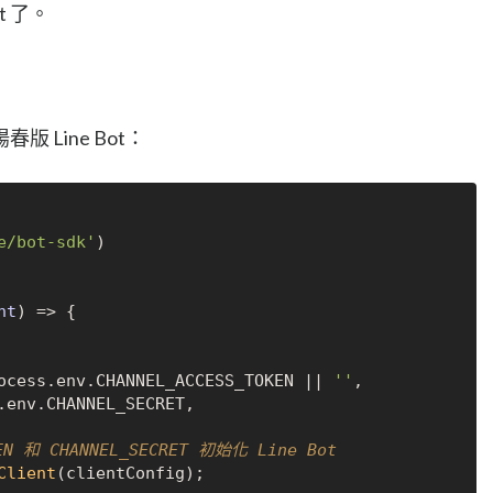
t 了。
 Line Bot：
e/bot-sdk'
)

nt
) => {

ocess.
env
.
CHANNEL_ACCESS_TOKEN
 || 
''
,

.
env
.
CHANNEL_SECRET
,

KEN 和 CHANNEL_SECRET 初始化 Line Bot
Client
(clientConfig);
