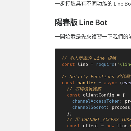
一步打造具有不同功能的 Line Bo
陽春版 Line Bot
一開始還是先來複習一下我們的陽春版
// 引入所需的 Line 模組
const
 line = 
require
(
'@lin
// Netlify Functions 的起點
const
handler
 = 
async
 (
eve
// 取得環境變數
const
 clientConfig = {

channelAccessToken
: pr
channelSecret
: process
  };

// 用 CHANNEL_ACCESS_TO
const
 client = 
new
 line.