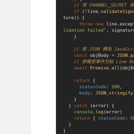
// 用 CHANNEL_SECRET 
if
 (!line.
validateSign
ture)) {

throw
new
 line.
excep
lidation failed"
, signature
    }

// 將 JSON 轉為 JavaSc
const
 objBody = 
JSON
.
p
// 將觸發事件交給 Line B
await
Promise
.
all
(objB
return
 {

statusCode
: 
200
,

body
: 
JSON
.
stringify
    }

  } 
catch
 (error) {

console
.
log
(error)

return
 { 
statusCode
: 
5
  }

}
