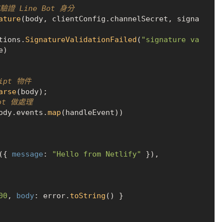
來驗證 Line Bot 身分
ature
(body, clientConfig.
channelSecret
, signa
tions
.
SignatureValidationFailed
(
"signature va
)

ript 物件
arse
(body);

ot 做處理
ody.
events
.
map
(handleEvent))

({ 
message
: 
"Hello from Netlify"
 }),

00
, 
body
: error.
toString
() }
