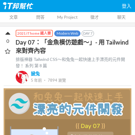
登入
文章
問答
My Project
徵才
聊天
Modern Web
DAY
7
2021 iThome 鐵人賽
0
Day 07：「金魚模仿遊戲～」- 用 Tailwind
來對齊內容
排版神器 Tailwind CSS～和兔兔一起快速上手漂亮的元件開
發！
系列 第
8
篇
搋兔
5 年前
‧
7894
瀏覽