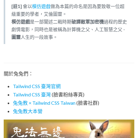
[註1]
會以
模仿遊戲
做為本篇的命名是因為要致敬一位超
級重要的學者，艾倫圖靈。
模仿遊戲
是一部闡述二戰時期
破譯敵軍加密機
過程的歷史
劇情電影，同時也是被稱為計算機之父、人工智慧之父 -
圖靈
人生的一段故事。
關於兔兔們：
Tailwind CSS 臺灣官網
Tailwind CSS 臺灣
(臉書粉絲專頁)
兔兔教 × Tailwind CSS Taiwan
(臉書社群)
兔兔教大本營