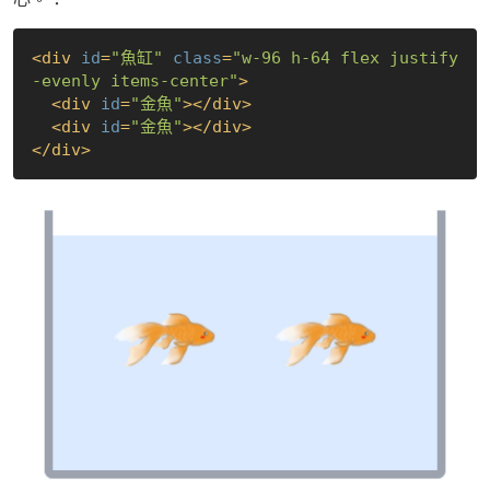
<
div
id
=
"魚缸"
class
=
"w-96 h-64 flex justify
-evenly items-center"
>
<
div
id
=
"金魚"
>
</
div
>
<
div
id
=
"金魚"
>
</
div
>
</
div
>