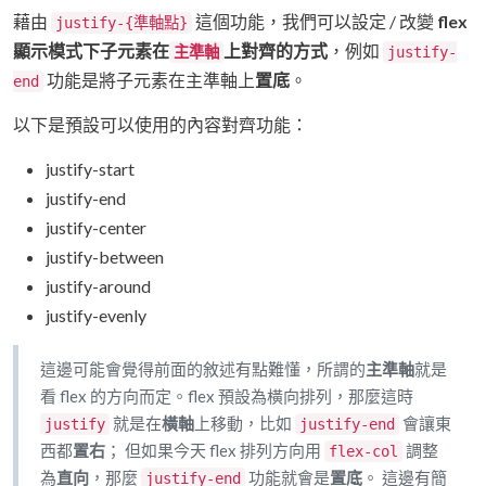
藉由
這個功能，我們可以設定 / 改變
flex
justify-{準軸點}
顯示模式下子元素在
上對齊的方式
，例如
主準軸
justify-
功能是將子元素在主準軸上
置底
。
end
以下是預設可以使用的內容對齊功能：
justify-start
justify-end
justify-center
justify-between
justify-around
justify-evenly
這邊可能會覺得前面的敘述有點難懂，所謂的
主準軸
就是
看 flex 的方向而定。flex 預設為橫向排列，那麼這時
就是在
橫軸
上移動，比如
會讓東
justify
justify-end
西都
置右
； 但如果今天 flex 排列方向用
調整
flex-col
為
直向
，那麼
功能就會是
置底
。 這邊有簡
justify-end