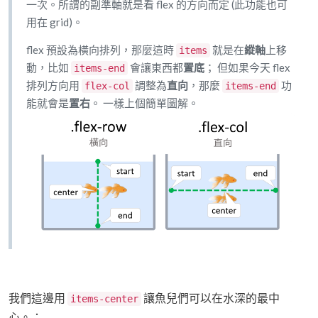
一次。所謂的副準軸就是看 flex 的方向而定 (此功能也可
用在 grid)。
flex 預設為橫向排列，那麼這時
就是在
縱軸
上移
items
動，比如
會讓東西都
置底
； 但如果今天 flex
items-end
排列方向用
調整為
直向
，那麼
功
flex-col
items-end
能就會是
置右
。 一樣上個簡單圖解。
我們這邊用
讓魚兒們可以在水深的最中
items-center
心。：