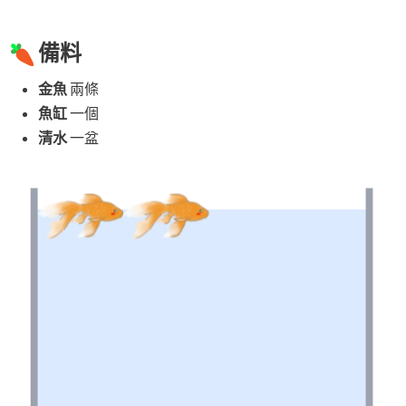
備料
金魚
兩條
魚缸
一個
清水
一盆