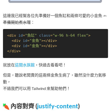
這邊我已經幫各位先準備好一個魚缸和兩條可愛的小金魚
，
準備開始煮水
囉：
<
div
id
=
"魚缸"
class
=
"w-96 h-64 flex"
>
<
div
id
=
"金魚"
>
</
div
>
<
div
id
=
"金魚"
>
</
div
>
</
div
>
就放在
這間水族館
，快過去看看吧！
但是，聽說老闆賣的這兩條金魚生病了，雖然沒什麼力氣移
動，
不過我們可以用 Tailwind 來幫助牠們！
內容對齊 (
justify-content
)