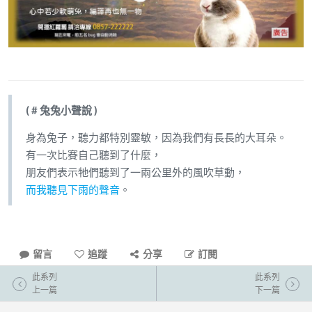
( # 兔兔小聲說 )
身為兔子，聽力都特別靈敏，因為我們有長長的大耳朵。
有一次比賽自己聽到了什麼，
朋友們表示牠們聽到了一兩公里外的風吹草動，
而我聽見下雨的聲音
。
留言
追蹤
分享
訂閱
此系列
此系列
上一篇
下一篇