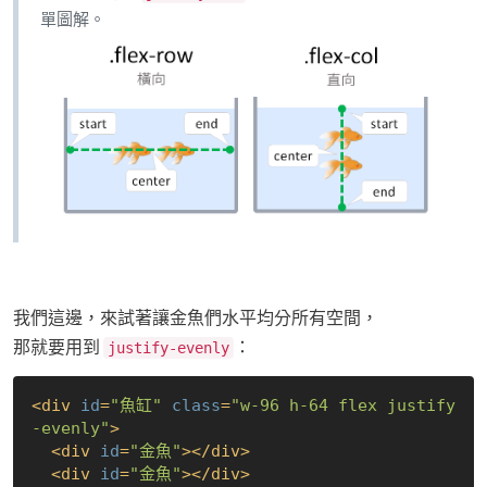
單圖解。
我們這邊，來試著讓金魚們水平均分所有空間，
那就要用到
：
justify-evenly
<
div
id
=
"魚缸"
class
=
"w-96 h-64 flex justify
-evenly"
>
<
div
id
=
"金魚"
>
</
div
>
<
div
id
=
"金魚"
>
</
div
>