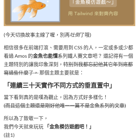
(今天切換故事主線了喔，別再
吐倒
了哦)
相信很多在前端打滾、需要用到 CSS 的人，一定或多或少都
看過 Amos 的
金魚也能懂
系列鐵人賽文章吧？ 還記得有一個
主題特別的讓我印象深刻，
特別到我都忘記他其它年到底都
寫過些什麼了，
那個主題主要就是：
「連續三十天實作不同方式的垂直置中」
當下看到真的是嘆為觀止，因為方式好多樣化！
(而且這個主題還是剛好他唯一一篇不是金魚系列的文章)
所以為了致敬一下，
我們今天就來玩玩
「金魚模仿遊戲吧！」
(註1)