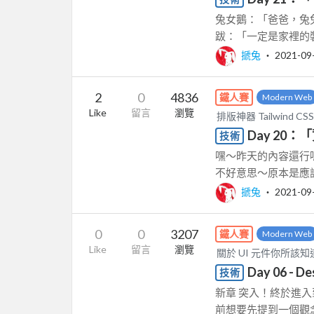
兔女鵝：「爸爸，兔
跋：「一定是家裡的裝
搋兔
‧
2021-09
2
0
4836
鐵人賽
Modern Web
Like
留言
瀏覽
排版神器 Tailwin
Day 20
技術
嘿～昨天的內容還行
不好意思～原本是應該
搋兔
‧
2021-09
0
0
3207
鐵人賽
Modern Web
Like
留言
瀏覽
關於 UI 元件你所該
Day 06 -
技術
新章 突入！終於進入到期待
前想要先提到一個觀念：「