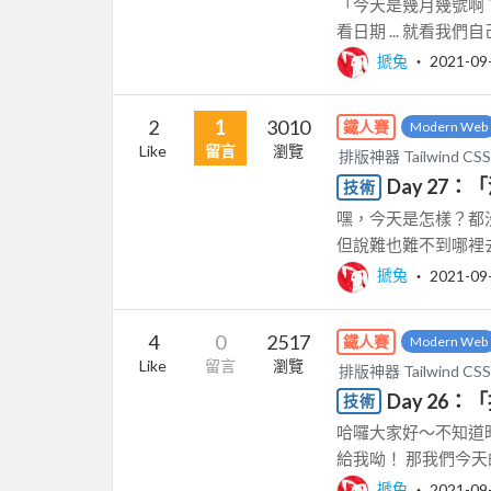
「今天是幾月幾號啊？
看日期 ... 就看我
搋兔
‧
2021-09
2
1
3010
鐵人賽
Modern Web
Like
留言
瀏覽
排版神器 Tailwin
Day 27
技術
嘿，今天是怎樣？都
但說難也難不到哪裡去
搋兔
‧
2021-09
4
0
2517
鐵人賽
Modern Web
Like
留言
瀏覽
排版神器 Tailwin
Day 26
技術
哈囉大家好～不知道
給我呦！ 那我們今天
搋兔
‧
2021-09