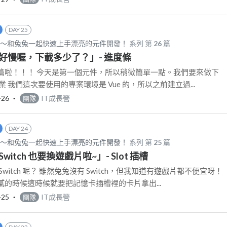
DAY 25
d CSS～和兔兔一起快速上手漂亮的元件開發！
系列 第
26
篇
：「好慢喔，下載多少了？」- 進度條
篇啦！！！ 今天是第一個元件，所以稍微簡單一點。我們要來做下
 我們這次要使用的專案環境是 Vue 的，所以之前建立過...
-26
‧
IT成長營
團隊
DAY 24
d CSS～和兔兔一起快速上手漂亮的元件開發！
系列 第
25
篇
Switch 也要換遊戲片啦~」- Slot 插槽
witch 呢？ 雖然兔兔沒有 Switch，但我知道有遊戲片都不便宜呀！
的時候這時候就要把記憶卡插槽裡的卡片拿出...
-25
‧
IT成長營
團隊