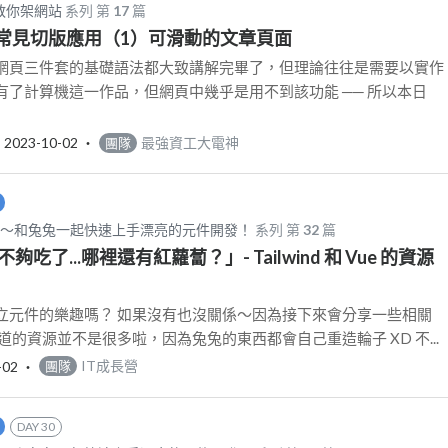
教你架網站
系列 第
17
篇
7】常見切版應用（1）可滑動的文章頁面
網頁三件套的基礎語法都大致講解完畢了，但理論往往是需要以實作
有了計算機這一作品，但網頁中幾乎是用不到該功能 ── 所以本日
‧
2023-10-02
‧
最強資工大電神
團隊
d CSS～和兔兔一起快速上手漂亮的元件開發！
系列 第
32
篇
「不夠吃了...哪裡還有紅蘿蔔？」- Tailwind 和 Vue 的資源
立元件的樂趣嗎？ 如果沒有也沒關係～因為接下來會分享一些相關
道的資源並不是很多啦，因為兔兔的東西都會自己重造輪子 XD 不...
-02
‧
IT成長營
團隊
DAY 30