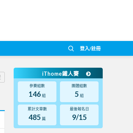
登入/註冊
iThome鐵人賽
蹤
參賽組數
團體組數
146
5
組
組
累計文章數
最後報名日
485
9/15
篇