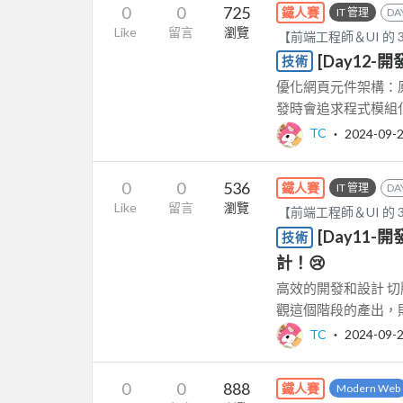
0
0
725
鐵人賽
IT 管理
DA
Like
留言
瀏覽
【前端工程師＆UI 的 
[Day12-
技術
優化網頁元件架構：原子
發時會追求程式模組化
TC
‧
2024-09-
0
0
536
鐵人賽
IT 管理
DA
Like
留言
瀏覽
【前端工程師＆UI 的 
[Day11
技術
計！😢
高效的開發和設計 切
觀這個階段的產出，則
TC
‧
2024-09-
0
0
888
鐵人賽
Modern Web