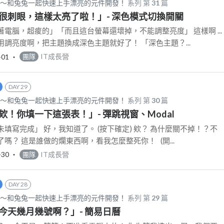
d CSS～和兔兔一起快速上手漂亮的元件開發！
系列 第
31
篇
：「很刺眼，這樣太亮了啦！」- 深色模式切換開關
電腦，超痠的」「而且這台螢幕還壞掉，不能調整亮度」 這樣啊 ...
調亮度啊，把主題換成深色主題就好了！ 「深色主題？...
-01
‧
IT成長營
團隊
DAY 29
d CSS～和兔兔一起快速上手漂亮的元件開發！
系列 第
30
篇
：「欸！你填一下這張表！」- 彈跳視窗、Modal
填寫完成」 好，我知道了。 (按下確定) 欸？ 為什麼關不掉！？不
嗎？ 這是誰做的爛東西啊，看我怎麼整死你！ (開...
-30
‧
IT成長營
團隊
DAY 28
d CSS～和兔兔一起快速上手漂亮的元件開發！
系列 第
29
篇
：「今天幾月幾號啊？」- 簡易日曆