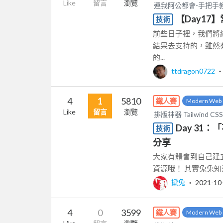
Like
留言
瀏覽
連我阿公都會-手把手
【Day1
技術
前些日子裡，我們將
結果去支持的，雖然
的...
ttdragon0722
4
1
5810
鐵人賽
Modern Web
Like
留言
瀏覽
排版神器 Tailwin
Day 31：
技術
分享
大家有體會到自己建
資源哦！ 其實兔兔知
搋兔
‧
2021-10
4
0
3599
鐵人賽
Modern Web