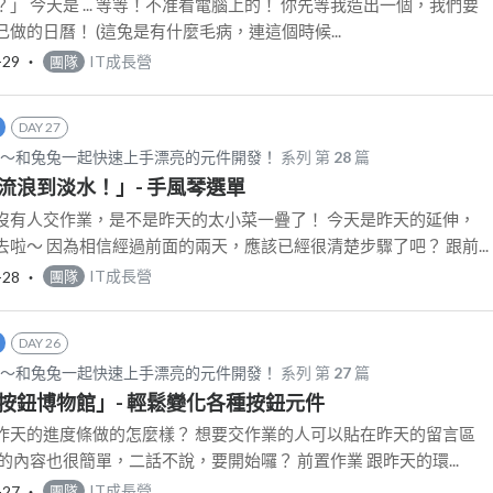
」 今天是 ... 等等！不准看電腦上的！ 你先等我造出一個，我們要
們自己做的日曆！ (這兔是有什麼毛病，連這個時候...
-29
‧
IT成長營
團隊
DAY 27
d CSS～和兔兔一起快速上手漂亮的元件開發！
系列 第
28
篇
：「流浪到淡水！」- 手風琴選單
沒有人交作業，是不是昨天的太小菜一疊了！ 今天是昨天的延伸，
啦～ 因為相信經過前面的兩天，應該已經很清楚步驟了吧？ 跟前...
-28
‧
IT成長營
團隊
DAY 26
d CSS～和兔兔一起快速上手漂亮的元件開發！
系列 第
27
篇
：「按鈕博物館」- 輕鬆變化各種按鈕元件
昨天的進度條做的怎麼樣？ 想要交作業的人可以貼在昨天的留言區
的內容也很簡單，二話不說，要開始囉？ 前置作業 跟昨天的環...
-27
‧
IT成長營
團隊