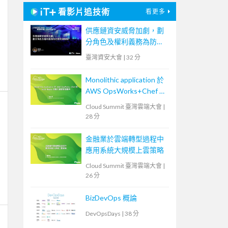
看影片追技術
看更多
供應鏈資安威脅加劇，劃
分角色及權利義務為防禦
致勝關鍵
臺灣資安大會
|
32 分
Monolithic application 於
AWS OpsWorks+Chef 的
Multi-Region 自動化維運
Cloud Summit 臺灣雲端大會
|
管理實例
28 分
金融業於雲端轉型過程中
應用系統大規模上雲策略
Cloud Summit 臺灣雲端大會
|
26 分
BizDevOps 概論
DevOpsDays
|
38 分