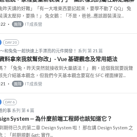
兔昨天講的好難」「有一大堆東西要記起來，要學不動了 QQ」 兔
潢太壓抑，要換！」 兔女鵝：「不是，爸爸...應該跟裝潢沒...
-22
‧
IT成長營
團隊
DAY 20
d CSS～和兔兔一起快速上手漂亮的元件開發！
系列 第
21
篇
：「資料拿來我就幫你改」- Vue 基礎觀念及常用語法
嗎？ 「兔兔，昨天突然就接收到大量語法！」 齁，這個我就要說聲
先介紹基本觀念，但我們今天基本觀念要寫在 SFC 裡面練習...
-21
‧
IT成長營
團隊
DAY 6
知道的事
系列 第
6
篇
 Design System — 為什麼前端工程師也該知道它？
已久的第二章 Design System 啦！ 那在講 Design System 之
前期規劃 &gt; 實作...