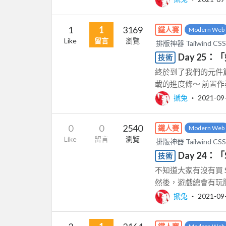
1
1
3169
鐵人賽
Modern Web
Like
留言
瀏覽
排版神器 Tailwin
Day 25
技術
終於到了我們的元件
載的進度條～ 前置作業
搋兔
‧
2021-09
0
0
2540
鐵人賽
Modern Web
Like
留言
瀏覽
排版神器 Tailwin
Day 24：「
技術
不知道大家有沒有買 S
然後，遊戲總會有玩膩
搋兔
‧
2021-09