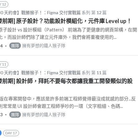
Y 12
30 天約會】戰勝猴子！：Figma 交付實戰篇
系列 第
12
篇
開發前期] 原子設計？功能設計模組化，元件庫 Level up！
設計 vs 設計模組（Pattern） 前端為了更健康的網頁架構，在開
。而設計師們除了建立元件庫外，我們會將重複使用的...
24
‧
擁有夢想的鐵人猴子隊
團隊
Y 11
30 天約會】戰勝猴子！：Figma 交付實戰篇
系列 第
11
篇
-開發前期] 設計師，拜託不要每次都讓我重工開發類似的設
版在專案開發中，應該是許多前端工程師覺得最沒成就感的部分...反
常常是 UI 設計師會跟工程師爭吵的一環（文字粗細、色碼...
23
‧
擁有夢想的鐵人猴子隊
團隊
DAY 17