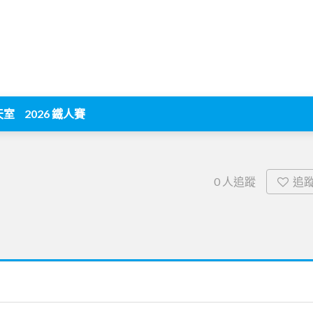
天室
2026 鐵人賽
追
0
人追蹤