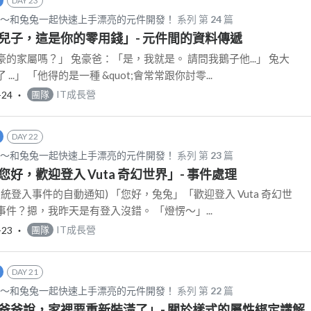
DAY 23
d CSS～和兔兔一起快速上手漂亮的元件開發！
系列 第
24
篇
：「兒子，這是你的零用錢」- 元件間的資料傳遞
的家屬嗎？」 兔豪爸：「是，我就是。 請問我鵝子他...」 兔大
..」 「他得的是一種 &quot;會常常跟你討零...
-24
‧
IT成長營
團隊
DAY 22
d CSS～和兔兔一起快速上手漂亮的元件開發！
系列 第
23
篇
：「您好，歡迎登入 Vuta 奇幻世界」- 事件處理
統登入事件的自動通知) 「您好，兔兔」「歡迎登入 Vuta 奇幻世
登入事件？摁，我昨天是有登入沒錯。 「燈愣～」...
-23
‧
IT成長營
團隊
DAY 21
d CSS～和兔兔一起快速上手漂亮的元件開發！
系列 第
22
篇
：「爸爸說，家裡要重新裝潢了」- 關於樣式的屬性綁定講解