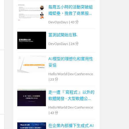
每周五小時的活動突破組
織壁壘，挽救了商業服務
運營者的故事
DevOpsDays
|
43 分
當測試開始左移.
DevOpsDays
|
26 分
AI模型的理想化和實用性
妥協
Hello World Dev Conference
|
23 分
走一遭『 寫程式 』以外的
軟體開發 - 大型軟體公司
的工作日誌
Hello World Dev Conference
|
43 分
在企業內部播下生成式 AI