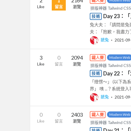
2
1
2164
鐵人賽
Modern Web
Like
留言
瀏覽
排版神器 Tailwin
Day 23
技術
兔大夫：「請問是兔豪
夫：「抱歉，我盡力了 .
搋兔
‧
2021-09
3
0
2094
鐵人賽
Modern Web
Like
留言
瀏覽
排版神器 Tailwin
Day 22
技術
「燈愣～」 (以下為系
界」 咦 ...？系統
搋兔
‧
2021-09
0
0
2403
鐵人賽
Modern Web
Like
留言
瀏覽
排版神器 Tailwin
Day 21
技術