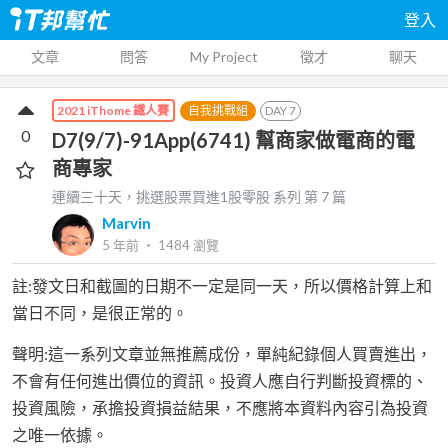
登入
文章
問答
My Project
徵才
聊天
自我挑戰組
DAY
7
2021 iThome 鐵人賽
0
D7(9/7)-91App(6741) 幫商家做電商的電
商專家
連續三十天，挑選股票買進1股零股
系列 第
7
篇
Marvin
5 年前
‧
1484
瀏覽
註:發文日和截圖的日期不一定是同一天，所以價格計算上和
當日不同，是很正常的。
聲明:這一系列文章並無推薦成份，單純紀錄個人買賣進出，
不會有任何進出價位的資訊。投資人應自行判斷投資標的、
投資風險，承擔投資損益結果，不應將本資料內容引為投資
之唯一依據。