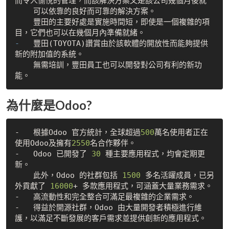
而令人愉悅的管理，而該解決方案又是該公司幾個月後就
    可以依靠的良好而可靠的解決方案。
    豐田的主要好處是實施時間短，即使是一個複雜的項
目，它們也可以在幾個月內準備就緒。
-   
豐田(TOYOTA)讚賞由於該軟體的開放性而能夠提供
    無需培訓，豐田員工也可以開發對公司有利的新功
能。
為什麼是Odoo?
-   根據Odoo 官方統計，全球超過
500
萬名使用者正在
使用Odoo及擁有
2550
名合作夥伴。

-   Odoo 已開發了 
30
 種主要應用程式，均會定期更
新。

    此外，Odoo 的社群包括 
1500
 多名活躍成員，已另
外貢獻了 
16000
+ 多款應用程式，可涵蓋大量業務需求。

-   高流動性和完全整合可滿足最複雜的企業需求。

-   得益於開源社群，Odoo 由大量開發者積極進行維