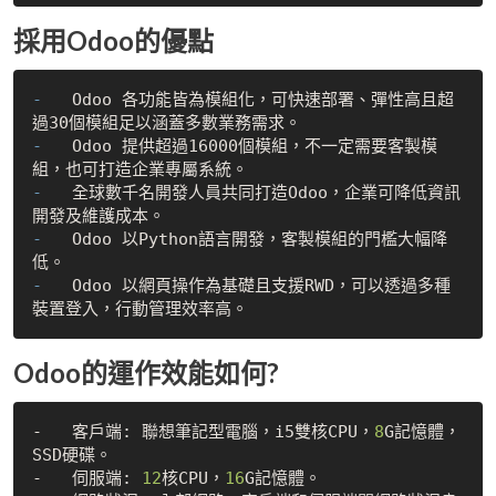
採用Odoo的優點
-   
Odoo 各功能皆為模組化，可快速部署、彈性高且超
-   
Odoo 提供超過16000個模組，不一定需要客製模
-   
全球數千名開發人員共同打造Odoo，企業可降低資訊
-   
Odoo 以Python語言開發，客製模組的門檻大幅降
-   
Odoo 以網頁操作為基礎且支援RWD，可以透過多種
Odoo的運作效能如何?
-   客戶端: 聯想筆記型電腦，i5雙核CPU，
8
G記憶體，
SSD硬碟。

-   伺服端: 
12
核CPU，
16
G記憶體。
