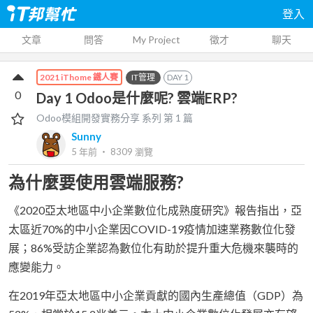
登入
文章
問答
My Project
徵才
聊天
IT管理
DAY
1
2021 iThome 鐵人賽
0
Day 1 Odoo是什麼呢? 雲端ERP?
Odoo模組開發實務分享
系列 第
1
篇
Sunny
5 年前
‧
8309
瀏覽
為什麼要使用雲端服務?
《2020亞太地區中小企業數位化成熟度研究》報告指出，亞
太區近70%的中小企業因COVID-19疫情加速業務數位化發
展；86%受訪企業認為數位化有助於提升重大危機來襲時的
應變能力。
在2019年亞太地區中小企業貢獻的國內生產總值（GDP）為