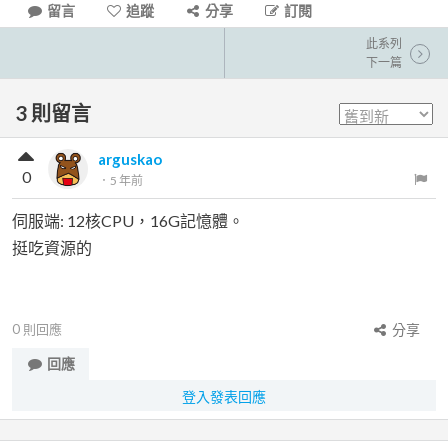
留言
追蹤
分享
訂閱
此系列
下一篇
3
則留言
arguskao
0
．
5 年前
伺服端: 12核CPU，16G記憶體。
挺吃資源的
0
則回應
分享
回應
登入發表回應