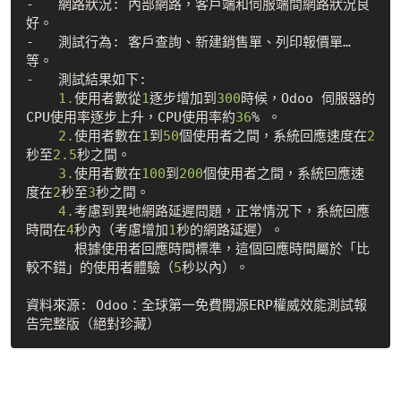
-   網路狀況: 內部網路，客戶端和伺服端間網路狀況良
好。

-   測試行為: 客戶查詢、新建銷售單、列印報價單…
等。

-   測試結果如下:

1.
使用者數從
1
逐步增加到
300
時候，Odoo 伺服器的
CPU使用率逐步上升，CPU使用率約
36
% 。

2.
使用者數在
1
到
50
個使用者之間，系統回應速度在
2
秒至
2.5
秒之間。

3.
使用者數在
100
到
200
個使用者之間，系統回應速
度在
2
秒至
3
秒之間。

4.
考慮到異地網路延遲問題，正常情況下，系統回應
時間在
4
秒內（考慮增加
1
秒的網路延遲）。

      根據使用者回應時間標準，這個回應時間屬於「比
較不錯」的使用者體驗（
5
秒以內）。

資料來源: Odoo：全球第一免費開源ERP權威效能測試報