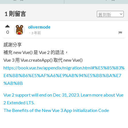
1
則留言
olivermode
0
．
3 年前
感謝分享
補充 new Vue() 是 Vue 2 的語法，
Vue 3 用 Vue.createApp() 取代 new Vue()
https://book.vue.tw/appendix/migration.html#%E5%85%83%
E4%BB%B6%E5%AF%A6%E9%AB%94%E5%BB%BA%E7
%AB%8B
Vue 2 support will end on Dec 31, 2023. Learn more about Vue
2 Extended LTS.
The Benefits of the New Vue 3 App Initialization Code