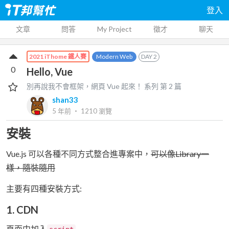
登入
文章
問答
My Project
徵才
聊天
Modern Web
DAY
2
2021 iThome 鐵人賽
0
Hello, Vue
別再說我不會框架，網頁 Vue 起來！
系列 第
2
篇
shan33
5 年前
‧
1210
瀏覽
安裝
Vue.js 可以各種不同方式整合進專案中，
可以像Library一
樣，隨裝隨用
主要有四種安裝方式:
1. CDN
頁面中加入