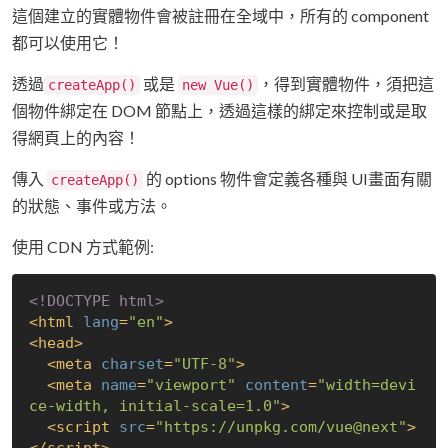
這個建立的實體物件會被註冊在全域中，所有的 component
都可以使用它！
透過
或是
，得到實體物件，須把這
createApp()
new Vue()
個物件綁定在 DOM 節點上，透過這樣的綁定來控制或是取
得網頁上的內容！
傳入
的 options 物件會定義各種與 UI畫面有關
createApp()
的狀態、事件或方法。
使用 CDN 方式範例:
<!DOCTYPE 
html
>
<
html
lang
=
"en"
>
<
head
>
<
meta
charset
=
"UTF-8"
>
<
meta
name
=
"viewport"
content
=
"width=devi
ce-width, initial-scale=1.0"
>
<
script
src
=
"https://unpkg.com/vue@next"
>
</
script
>