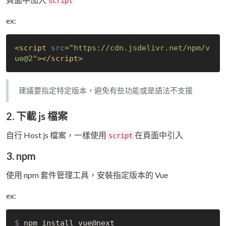
script
ex:
<
script
src
=
"https://cdn.jsdelivr.net/npm/v
ue@2"
>
</
script
>
建議要指定特定版本，避免有些功能或是語法不支援
2. 下載 js 檔案
自行 Host js 檔案，一樣使用
在頁面中引入
script
3. npm
使用 npm 套件管理工具，安裝指定版本的 Vue
ex:
$
 npm install vue@next