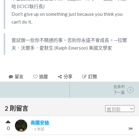
哈 (ICICI執行長)
Don’t give up on something just because you think you
can’t do it.
嘗試做一些你不精通的事，否則你永遠不會成長。—拉爾
夫．沃爾多．愛默生 (Ralph Emerson) 美國文學家
留言
追蹤
分享
訂閱
此系列
下一篇
2
則留言
南國安迪
0
．
5 年前