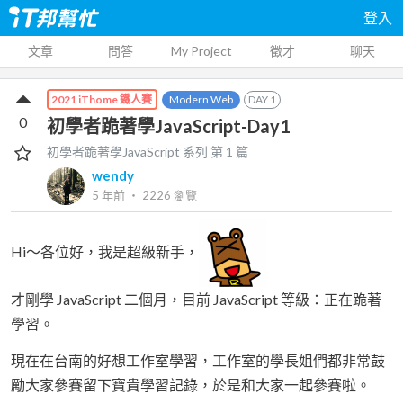
登入
文章
問答
My Project
徵才
聊天
Modern Web
DAY
1
2021 iThome 鐵人賽
0
初學者跪著學JavaScript-Day1
初學者跪著學JavaScript
系列 第
1
篇
wendy
5 年前
‧
2226
瀏覽
Hi～各位好，我是超級新手，
才剛學 JavaScript 二個月，目前 JavaScript 等級：正在跪著
學習。
現在在台南的好想工作室學習，工作室的學長姐們都非常鼓
勵大家參賽留下寶貴學習記錄，於是和大家一起參賽啦。