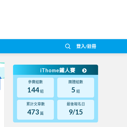
登入/註冊
iThome鐵人賽
參賽組數
團體組數
144
5
組
組
累計文章數
最後報名日
473
9/15
篇