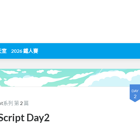
天室
2026 鐵人賽
DAY
2
t
系列 第
2
篇
ipt Day2