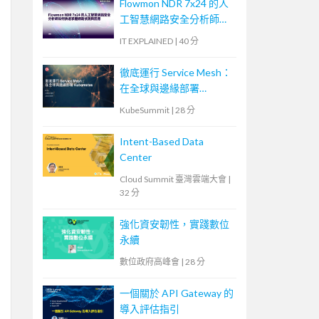
Flowmon NDR 7x24 的人
工智慧網路安全分析師如
何快速掌握網路偵測與回
IT EXPLAINED
|
40 分
應
徹底運行 Service Mesh：
在全球與邊緣部署
Kubernetes
KubeSummit
|
28 分
Intent-Based Data
Center
Cloud Summit 臺灣雲端大會
|
32 分
強化資安韌性，實踐數位
永續
數位政府高峰會
|
28 分
一個關於 API Gateway 的
導入評估指引