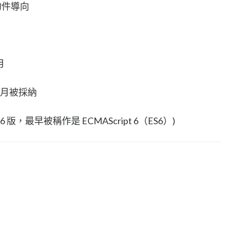
作物件導向
月
6 月被採納
，第 6 版，最早被稱作是 ECMAScript 6（ES6）)