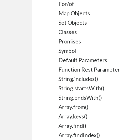
For/of
Map Objects
Set Objects
Classes
Promises
Symbol
Default Parameters
Function Rest Parameter
String.includes()
String.startsWith()
String.endsWith()
Array.from()
Array.keys()
Array.find()
Array.findIndex()