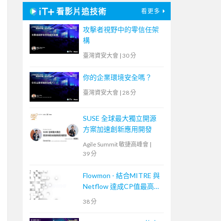
看影片追技術
看更多
攻擊者視野中的零信任架
構
臺灣資安大會
|
30 分
你的企業環境安全嗎？
臺灣資安大會
|
28 分
SUSE 全球最大獨立開源
方案加速創新應用開發
Agile Summit 敏捷高峰會
|
39 分
Flowmon - 結合MITRE 與
Netflow 達成CP值最高的
資安事件應變手段
38 分