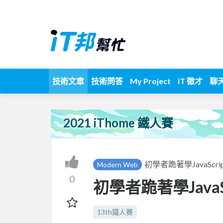
技術文章
技術問答
My Project
iT 徵才
聊
2021 iThome 鐵人賽
初學者跪著學JavaScrip
Modern Web
0
初學者跪著學JavaScr
13th鐵人賽