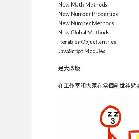
New Math Methods
New Number Properties
New Number Methods
New Global Methods
Iterables Object.entries
JavaScript Modules
是大改版
在工作室和大家在當個創世神遊