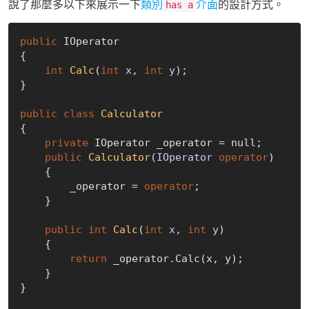
說了那麼多以下來展示一下
類別
介面
的設計方式。
has a
public
 IOperator

{

int
Calc
(
int
 x, 
int
 y
)
;

}

public
class
Calculator
{

private
 IOperator _operator = 
null
;

public
Calculator
(
IOperator 
operator
)
    {

        _operator = 
operator
;

    }

public
int
Calc
(
int
 x, 
int
 y
)
    {

return
 _operator.Calc(x, y);

    }

}
