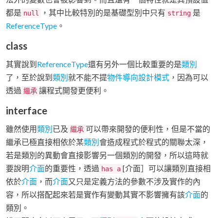
都是
，其中比較特別的是基礎型別中只有
是
null
string
ReferenceType
。
class
其實說到
ReferenceType
還有另外一個比較重要的是
類別
了，至於說到
類別
就不能不提
物件導向設計模式
，因為可以
透過
讓程式開發更便利。
繼承
interface
雖然使用
類別
已及
可以帶來開發的便利性，但是不當的
繼承
繼承已極直接相依於某
類別
會造成程式於程式的關聯太深，
若是類別的異動會直接影響另一個類別的開發，所以這時就
要說明
介面
的重要性，透過
[介面］可以讓類別直接相
has a
依於
介面
，而
介面
又只是定義方法的參數不涉及實作的內
容，所以搭配起來若是實作有變動其實不影響擁有該
介面
的
類別。