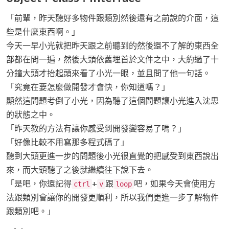
「前輩，昨天聽好多物件跟類別然後還有之前說的介面，這
些是什麼東西啊。」
今天一早小光就把昨天跟之前聽到的然後還不了解的東西全
部都在問一遍，然後大頭依舊埋首於文件之中，大約過了十
分鐘大頭才抬起頭來看了小光一眼，並且問了他一句話。
「究竟在要怎麼做開發才會快，你知道嗎？」
顯然這問題考倒了小光，因為聽了這個問題讓小光進入沈思
的狀態之中。
「昨天教的方法有讓你感受到開發變容易了嗎？」
「好像比較不用寫那多程式碼了」
聽到大頭更進一步的問題後小光很直覺的把感受到東西說出
來，而大頭聽了之後就繼續往下說下去。
「是吧，你還記得
+
跟
吧，如果今天會使用方
ctrl
v
loop
法跟類別會讓你的開發更順利，所以我們更進一步了解物件
跟類別吧。」