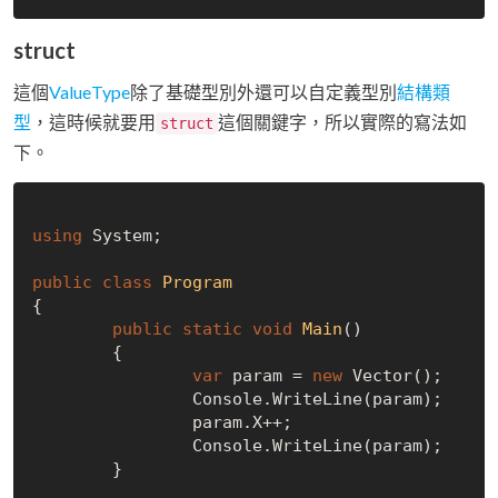
struct
這個
ValueType
除了基礎型別外還可以自定義型別
結構類
型
，這時候就要用
這個關鍵字，所以實際的寫法如
struct
下。
using
 System;

public
class
Program
{

public
static
void
Main
(
)
	{

var
 param = 
new
 Vector();

		Console.WriteLine(param);

		param.X++;

		Console.WriteLine(param);

	}
