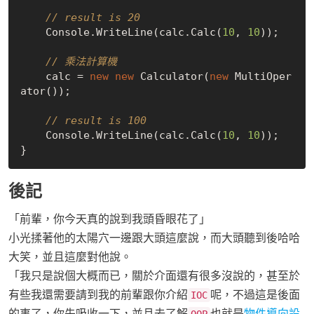
// result is 20
    Console.WriteLine(calc.Calc(
10
, 
10
));  

// 乘法計算機
    calc = 
new
new
 Calculator(
new
 MultiOper
ator()); 

// result is 100
    Console.WriteLine(calc.Calc(
10
, 
10
));  

後記
「前輩，你今天真的說到我頭昏眼花了」
小光揉著他的太陽穴一邊跟大頭這麼說，而大頭聽到後哈哈
大笑，並且這麼對他說。
「我只是說個大概而已，關於介面還有很多沒說的，甚至於
有些我還需要請到我的前輩跟你介紹
呢，不過這是後面
IOC
的事了，你先吸收一下，並且去了解
也就是
物件導向設