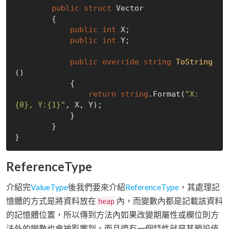
public
struct
 Vector

	{

public
int
 X;

public
int
 Y;

public
override
string
ToString
(
)
	    {

return
string
.Format(
"X:
{0}, Y:{1}"
, X, Y);

            }

	}

ReferenceType
介紹完
ValueType
後我們要來介紹
ReferenceType
，其處理記
憶體的方式是將資料放在
內，而變數內都是記載該資料
heap
的記憶體位置，所以傳到方法內如果改變期屬性或欄位則方
法外的變數也會被影響到。而且還有一個特性就是其預設值