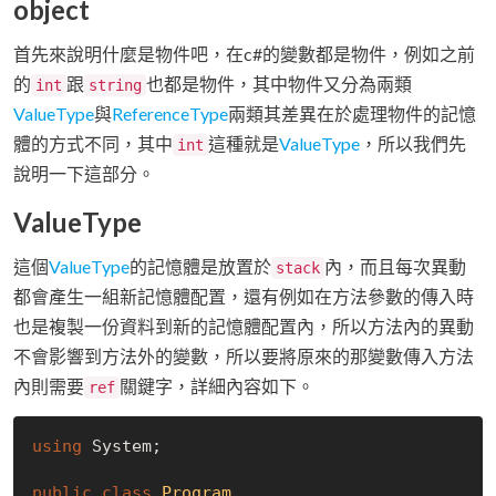
object
首先來說明什麼是物件吧，在c#的變數都是物件，例如之前
的
跟
也都是物件，其中物件又分為兩類
int
string
ValueType
與
ReferenceType
兩類其差異在於處理物件的記憶
體的方式不同，其中
這種就是
ValueType
，所以我們先
int
說明一下這部分。
ValueType
這個
ValueType
的記憶體是放置於
內，而且每次異動
stack
都會產生一組新記憶體配置，還有例如在方法參數的傳入時
也是複製一份資料到新的記憶體配置內，所以方法內的異動
不會影響到方法外的變數，所以要將原來的那變數傳入方法
內則需要
關鍵字，詳細內容如下。
ref
using
 System;

public
class
Program