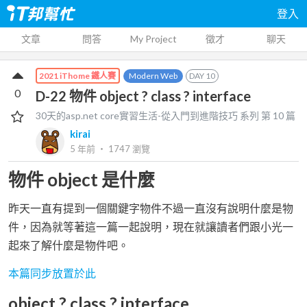
登入
文章
問答
My Project
徵才
聊天
Modern Web
DAY
10
2021 iThome 鐵人賽
0
D-22 物件 object ? class ? interface
30天的asp.net core實習生活-從入門到進階技巧
系列 第
10
篇
kirai
5 年前
‧
1747
瀏覽
物件 object 是什麼
昨天一直有提到一個關鍵字物件不過一直沒有說明什麼是物
件，因為就等著這一篇一起說明，現在就讓讀者們跟小光一
起來了解什麼是物件吧。
本篇同步放置於此
object ? class ? interface