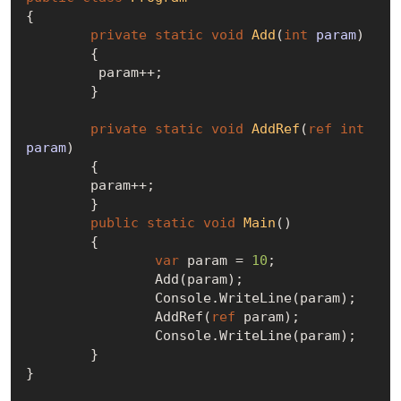
{

private
static
void
Add
(
int
 param
)
	{

         param++;

	}

private
static
void
AddRef
(
ref
int
param
)
	{

        param++;

	}

public
static
void
Main
(
)
	{

var
 param = 
10
;

		Add(param);

		Console.WriteLine(param);

		AddRef(
ref
 param);

		Console.WriteLine(param);

	}

}
