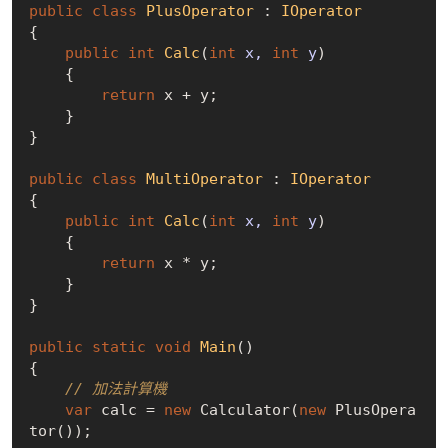
public
class
PlusOperator
 : 
IOperator
{

public
int
Calc
(
int
 x, 
int
 y
)
    {

return
 x + y;

    }

}

public
class
MultiOperator
 : 
IOperator
{

public
int
Calc
(
int
 x, 
int
 y
)
    {

return
 x * y;

    }

}

public
static
void
Main
(
)
{

// 加法計算機
var
 calc = 
new
 Calculator(
new
 PlusOpera
tor()); 
