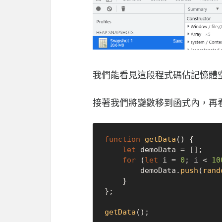
我們能看見這段程式碼佔記憶體空間 
接著我們將變數移到函式內，再
function
getData
(
) {    

let
 demoData = [];

for
 (
let
 i = 
0
; i < 
10
        demoData.
push
(
rand
    }

};

getData