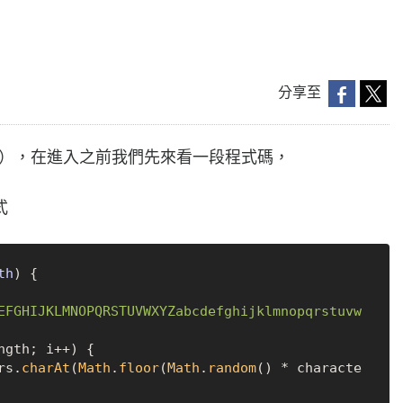
分享至
re），在進入之前我們先來看一段程式碼，
式
th
) {

EFGHIJKLMNOPQRSTUVWXYZabcdefghijklmnopqrstuvw
ngth; i++) {

ers.
charAt
(
Math
.
floor
(
Math
.
random
() * characte