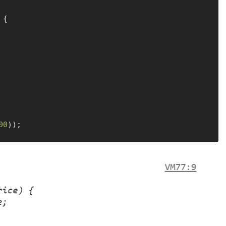
 {

00