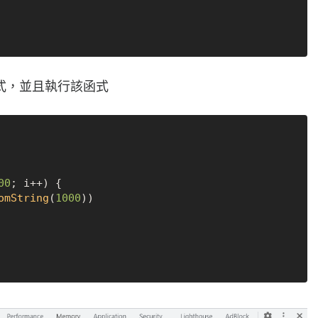
式，並且執行該函式
00
; i++) {

omString
(
1000
))
