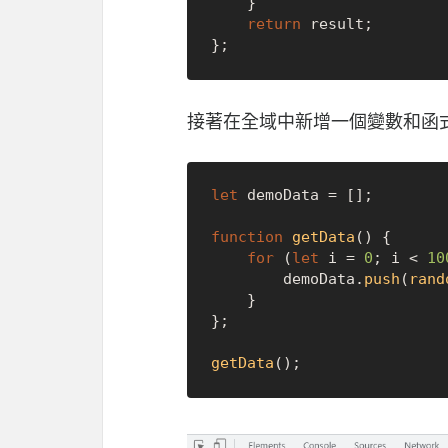
    }

return
 result;

接著在全域中新增一個變數和函
let
 demoData = [];

function
getData
(
) {    

for
 (
let
 i = 
0
; i < 
10
        demoData.
push
(
rand
    }

};

getData