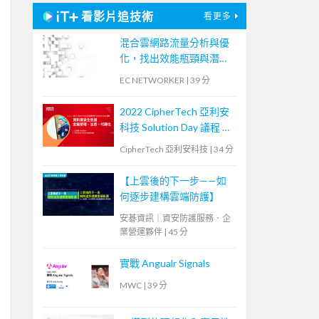
看影片追技術
看更多
混合雲網路流量分析與優
化，找出效能瓶頸與潛在
資安風險
EC NETWORKER
|
39 分
2022 CipherTech 亞利安
科技 Solution Day 議程 —
資料庫安全防護，金鑰管
CipherTech 亞利安科技
|
34 分
理、加密、代碼化
【上雲後的下一步——如
何逐步建構雲端防護】
安碁資訊｜資安防護服務．企
業營運夥伴
|
45 分
實戰 Angualr Signals
MWC
|
39 分