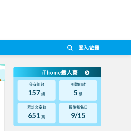
登入/註冊
iThome鐵人賽
參賽組數
團體組數
157
5
組
組
累計文章數
最後報名日
651
9/15
篇