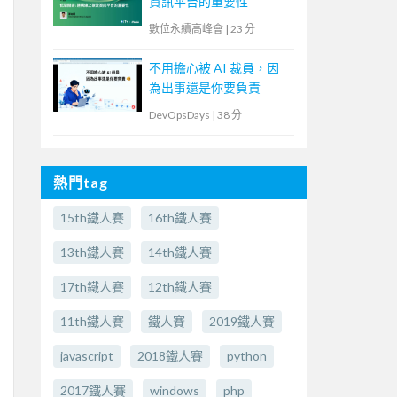
資訊平台的重要性
數位永續高峰會
|
23 分
不用擔心被 AI 裁員，因
為出事還是你要負責
DevOpsDays
|
38 分
熱門tag
15th鐵人賽
16th鐵人賽
13th鐵人賽
14th鐵人賽
17th鐵人賽
12th鐵人賽
11th鐵人賽
鐵人賽
2019鐵人賽
javascript
2018鐵人賽
python
2017鐵人賽
windows
php