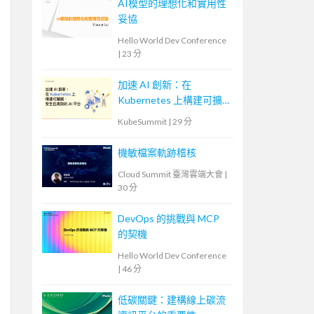
AI模型的理想化和實用性
妥協
Hello World Dev Conference
|
23 分
加速 AI 創新：在
Kubernetes 上構建可擴
展、安全且高效的 AI 平
KubeSummit
|
29 分
台
機敏檔案軌跡稽核
Cloud Summit 臺灣雲端大會
|
30 分
DevOps 的挑戰與 MCP
的契機
Hello World Dev Conference
|
46 分
低碳關鍵：建構線上碳流