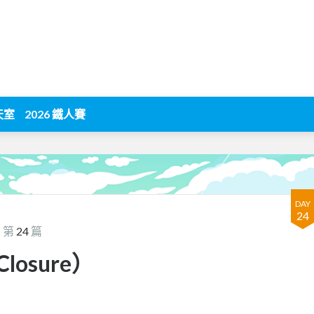
天室
2026 鐵人賽
DAY
24
 第
24
篇
losure）