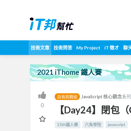
技術文章
技術問答
My Project
iT 徵才
聊
2021 iThome 鐵人賽
JavaScript 核心觀念
系列
自我挑戰組
0
【Day24】閉包（C
13th鐵人賽
六角學院
javascript