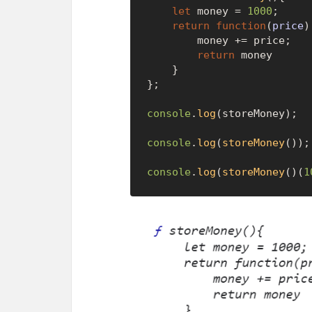
let
 money = 
1000
;

return
function
(
price
)
        money += price;

return
 money

    }

};

console
.
log
(storeMoney);

console
.
log
(
storeMoney
());

console
.
log
(
storeMoney
()(
1