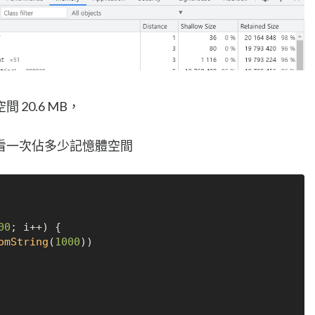
20.6 MB，
看一次佔多少記憶體空間
00
; i++) {

omString
(
1000
))
