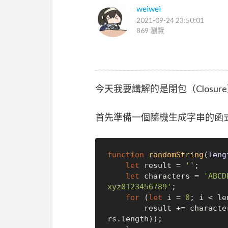
weiwei
2021-09-24 23:50:01
869 瀏覽
今天我要講解的是閉包（Closu
首先準備一個隨機生成字串的函
function
randomString
(
leng
let
 result = 
''
;

let
 characters = 
'ABCD
xyz0123456789'
;

for
 (
let
 i = 
0
; i < le
        result += charact
rs.
length
));
