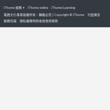
iThome 服務
iThome online
iThome Learning
電週文化事業版權所有、轉載必究 | Copyright © iThome
刊登廣告
服務信箱
隱私權聲明與會員使用條款