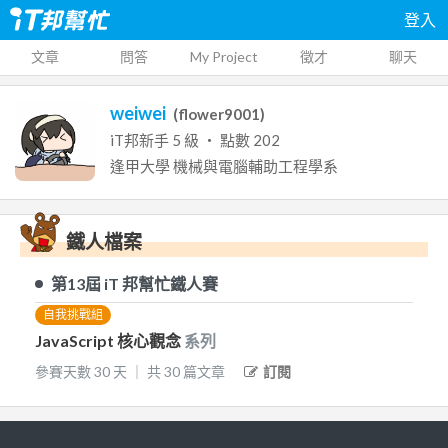
登入
文章
問答
My Project
徵才
聊天
weiwei
(
flower9001
)
iT邦新手
5
級 ‧ 點數
202
逢甲大學
機械與電腦輔助工程學系
鐵人檔案
第13屆
iT 邦幫忙鐵人賽
自我挑戰組
JavaScript 核心觀念
系列
參賽天數
30
天
｜
共
30
篇文章
訂閱