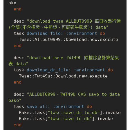
oke

end
  desc 
"download twse ALLBUT0999 每日收盤行情
(全部(不含權證、牛熊證、可展延牛熊證)) data"
  task 
download_file:
:environment
do
    Twse::Allbut0999::Download.new.execute

end
  desc 
"download twse TWT49U 除權除息計算結果
表 data"
  task 
download_dr_file:
:environment
do
    Twse::Twt49u::Download.new.execute

end
  desc 
"ALLBUT0999、TWT49U CVS save to data
base"
  task 
save_all:
:environment
do
    Rake::Task[
"twse:save_dr_to_db"
].invoke

    Rake::Task[
"twse:save_to_db"
].invoke

end