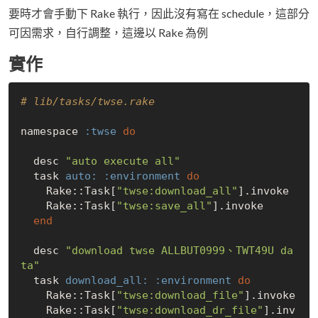
要時才會手動下 Rake 執行，因此沒有寫在 schedule，這部分
可因需求，自行調整，這邊以 Rake 為例
實作
# lib/tasks/twse.rake
namespace 
:twse
do
  desc 
"auto execute all"
  task 
auto:
:environment
do
    Rake::Task[
"twse:download_all"
].invoke

    Rake::Task[
"twse:save_all"
].invoke

end
  desc 
"download twse ALLBUT0999、TWT49U da
ta"
  task 
download_all:
:environment
do
    Rake::Task[
"twse:download_file"
].invoke

    Rake::Task[
"twse:download_dr_file"
].inv