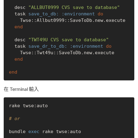
  desc 
"ALLBUT0999 CVS save to database"
  task 
save_to_db:
:environment
do
    Twse::Allbut0999::SaveToDb.new.execute

end
  desc 
"TWT49U CVS save to database"
  task 
save_dr_to_db:
:environment
do
    Twse::Twt49u::SaveToDb.new.execute

end
end
在 Terminal 輸入
rake twse:auto

# or
bundle 
exec