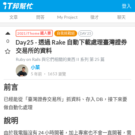
登入
文章
問答
My Project
徵才
聊天
自我挑戰組
DAY
25
2021 iThome 鐵人賽
0
Day25 - 透過 Rake 自動下載處理臺灣證券
交易所的資料
Ruby on Rails 與它們相關的東西 II
系列 第
25
篇
小菜
5 年前
‧
1653
瀏覽
前言
已經能從「臺灣證券交易所」抓資料、存入 DB，接下來要
做自動化處理
說明
由於我電腦沒有 24 小時開著，加上專案也不會一直開著，需