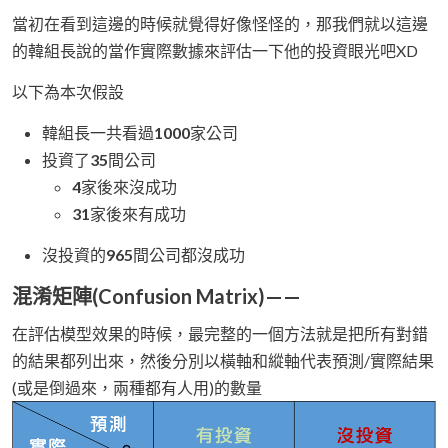
當初在看到這邊的時候就覺得好像怪怪的，那我們就以這邊
的韓組長說的當作實際數據來評估一下他的投資眼光吧XD
以下為本次假設
韓組長一共看過
1000
家公司
投資了
35
間公司
4
家後來沒成功
31
家後來有成功
沒投資的
965
間公司都沒成功
混淆矩陣(Confusion Matrix)——
在評估模型效果的時候，最完整的一個方法就是把所有對錯
的結果都列出來，然後分別以橫軸和縱軸代表預測/實際結果
(或是倒過來，兩種都有人用)的數量