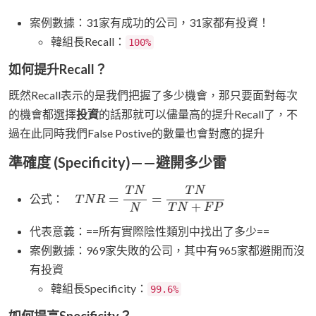
案例數據：31家有成功的公司，31家都有投資！
韓組長Recall：
100%
如何提升Recall？
既然Recall表示的是我們把握了多少機會，那只要面對每次
的機會都選擇
投資
的話那就可以儘量高的提升Recall了，不
過在此同時我們False Postive的數量也會對應的提升
準確度 (Specificity)——避開多少雷
公式：
代表意義：==所有實際陰性類別中找出了多少==
案例數據：969家失敗的公司，其中有965家都避開而沒
有投資
韓組長Specificity：
99.6%
如何提高Specificity？