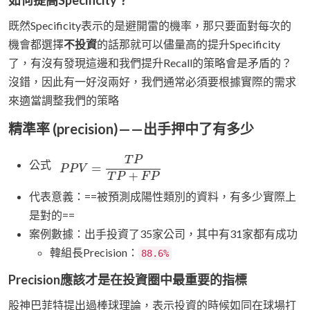
既然Specificity表示的是避開雷的機率，那只要面對每次的
機會都選擇
不投資
的話那就可以儘量高的提升Specificity
了，有沒有發現這邊和我們提升Recall的策略會是矛盾的？
沒錯，因此有一好沒兩好，我們通常必須要根據實際的需求
來適當調整我們的策略
精準率 (precision)——出手押中了有多少
公式
代表意義：==被預測成陽性類別的資料，有多少實際上
是對的==
案例數據：出手投資了35家公司，其中有31家都有成功
韓組長Precision：
88.6%
Precision應該才是在投資圈中最重要的指標
股神巴菲特提出過棒球理論，表示投資的時候如同在球場打