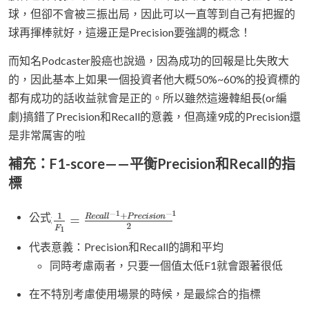
球，但卻不會被三振出局，因此可以一直等到自己有把握的
球再揮棒就好，這邊正是Precision要強調的概念！
而知名Podcaster股癌也說過，因為成功的回報是比失敗大
的，因此基本上如果一個投資者他大概50%~60%的投資標的
都有成功的話收益就會是正的。所以雖然這邊韓組長(or編
劇)搞錯了Precision和Recall的意義，但高達9成的Precision還
是非常厲害的啦
補充：F1-score——平衡Precision和Recall的指
標
公式
代表意義：Precision和Recall的調和平均
同時考慮兩者，只要一個值太低F1就會跟著很低
在不特別考慮使用場景的時候，是最綜合的指標