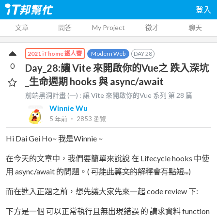
登入
文章
問答
My Project
徵才
聊天
Modern Web
DAY
28
2021 iThome 鐵人賽
0
Day_28:讓 Vite 來開啟你的Vue之 跌入深坑
_生命週期 hooks 與 async/await
前端黑洞計畫 (一) : 讓 Vite 來開啟你的Vue
系列 第
28
篇
Winnie Wu
5 年前
‧
2853
瀏覽
Hi Dai Gei Ho~ 我是Winnie ~
在今天的文章中，我們要簡單來說說 在 Lifecycle hooks 中使
用 async/await 的問題。(
可能此篇文的解釋會有點短...
)
而在進入正題之前，想先讓大家先來一起 code review 下:
下方是一個 可以正常執行且無出現錯誤 的 請求資料 function