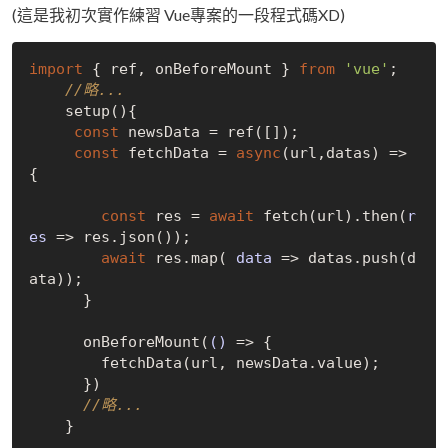
(這是我初次實作練習 Vue專案的一段程式碼XD)
import
 { ref, onBeforeMount } 
from
'vue'
;

//略...
    setup(){

const
 newsData = ref([]);

const
 fetchData = 
async
(url,datas) => 
{

const
 res = 
await
 fetch(url).then(
r
es
 =>
 res.json());

await
 res.map( 
data
 =>
 datas.push(d
ata));

      }

      onBeforeMount(
()
 =>
 {

        fetchData(url, newsData.value);

      })

//略...