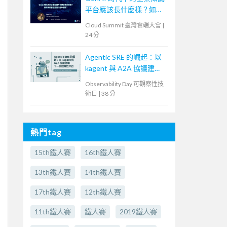
平台應該長什麼樣？如何
做好管控並優化用戶體
Cloud Summit 臺灣雲端大會
|
驗？
24 分
Agentic SRE 的崛起：以
kagent 與 A2A 協議建構
下一代觀察性平台
Observability Day 可觀察性技
術日
|
38 分
熱門tag
15th鐵人賽
16th鐵人賽
13th鐵人賽
14th鐵人賽
17th鐵人賽
12th鐵人賽
11th鐵人賽
鐵人賽
2019鐵人賽