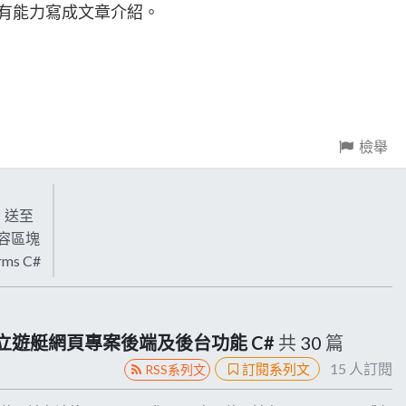
後有能力寫成文章介紹。
檢舉
後，送至
面內容區塊
rms C#
 30天建立遊艇網頁專案後端及後台功能 C#
共
30
篇
15
人訂閱
訂閱系列文
RSS系列文