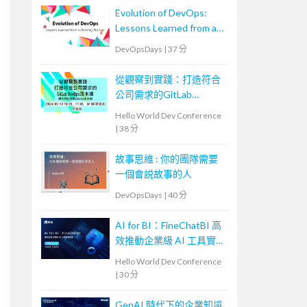
Evolution of DevOps:
Lessons Learned from a
Growing Startup
DevOpsDays
|
37 分
從觀察到實踐：打造符合
公司需求的GitLab
DevOps流水線
Hello World Dev Conference
|
38 分
故事思維 : 你的團隊需要
一個會説故事的人
DevOpsDays
|
40 分
AI for BI：FineChatBI 高
效推動企業級 AI 工具實
戰落地
Hello World Dev Conference
|
30 分
GenAI 時代下的企業知識