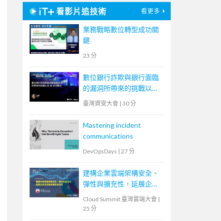
看影片追技術
看更多
業務戰略數位轉型成功關
鍵
23 分
數位銀行詐欺與銀行面臨
的漏洞所帶來的挑戰以及
AI 如何幫助
臺灣資安大會
|
30 分
Mastering incident
communications
DevOpsDays
|
27 分
建構企業雲端架構安全、
彈性與擴充性，延展企業
全球無邊際安全存取
Cloud Summit 臺灣雲端大會
|
25 分