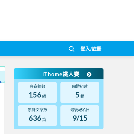
登入/註冊
iThome鐵人賽
參賽組數
團體組數
156
5
組
組
累計文章數
最後報名日
636
9/15
篇