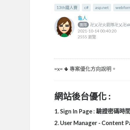
13th鐵人賽
c#
asp.net
webfor
龜人
卍乂卍火箭隊卍乂卍a
團隊
2021-10-14 00:40:20
2555 瀏覽
=x= 🌵 專案優化方向說明。
網站後台優化 :
1. Sign In Page : 驗證
2. User Manager - Cont