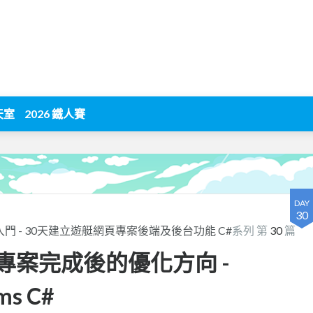
天室
2026 鐵人賽
DAY
30
rms 入門 - 30天建立遊艇網頁專案後端及後台功能 C#
系列 第
30
篇
網頁專案完成後的優化方向 -
ms C#