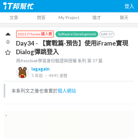
登入
文章
問答
My Project
徵才
聊天
Software Development
DAY
37
2021 iThome 鐵人賽
0
Day34 - 【實戰篇-預告】使用iFrame實現
Dialog彈跳登入
用Keycloak學習身份驗證與授權
系列 第
37
篇
lagagain
5 年前
‧
4645
瀏覽
本系列文之後也會置於
個人網站